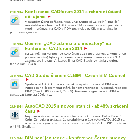
dostávají zdarma i do ...
Konference CADfórum 2014 s rekordní účastí -
2.10.2014
děkujeme
V minulém týdnu pořádala firma CAD Studio již 11. ročník tradiční
uživatelské konference CADfórum 2014 zaměřené na strojírenství a
výrobní průmysl, na CAD a PDM technologie. Cílem této akce je
především výměna ...
Ocenění „CAD zdarma pro inovátory“ na
1.10.2014
konferenci CADfórum 2014
Na 11. ročníku konference CADfórum 2014 (podrobnosti z konference
přineseme zítra) bylo mj. uděleno také ocenění v rámci akce „CAD
zdarma pro inovátory“, kterou firma CAD Studio vyhlásila v dubnu
tohoto roku. Šlo o ...
CAD Studio členem CzBIM - Czech BIM Council
30.9.2014
Společnost CAD Studio a.s. se jako největší dodavatel BIM řešení
Autodesk na českém trhu stává členem organizace "Odborná rada pro
BIM" (Czech BIM Council, CzBIM). Posláním organizace CzBIM je
sdružovat členy za účelem ...
AutoCAD 2015 s novou stanicí - až 48% zkrácení
29.9.2014
času
Nejnovější studie provedená společnostmi Autodesk, Dell a David S.
Cohn Consulting ukázala, že produktivita práce v AutoCADu 2015 na
nové stanici výrazně stoupne v porovnání s AutoCADem 2010, a to až
o 48 %. Studie ...
BIM není jen teorie - konference Šetrné budovy
26.9.2014