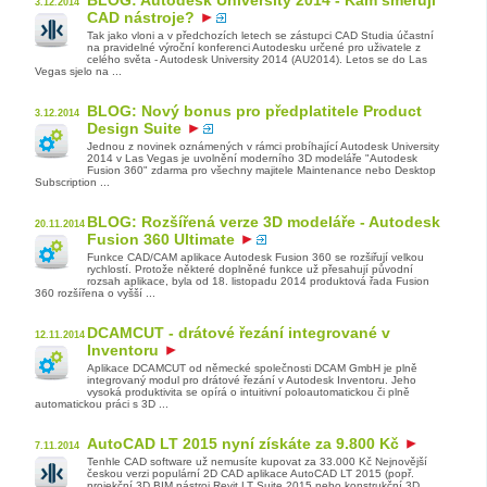
3.12.2014
CAD nástroje?
Tak jako vloni a v předchozích letech se zástupci CAD Studia účastní
na pravidelné výroční konferenci Autodesku určené pro uživatele z
celého světa - Autodesk University 2014 (AU2014). Letos se do Las
Vegas sjelo na ...
BLOG: Nový bonus pro předplatitele Product
3.12.2014
Design Suite
Jednou z novinek oznámených v rámci probíhající Autodesk University
2014 v Las Vegas je uvolnění moderního 3D modeláře "Autodesk
Fusion 360" zdarma pro všechny majitele Maintenance nebo Desktop
Subscription ...
BLOG: Rozšířená verze 3D modeláře - Autodesk
20.11.2014
Fusion 360 Ultimate
Funkce CAD/CAM aplikace Autodesk Fusion 360 se rozšiřují velkou
rychlostí. Protože některé doplněné funkce už přesahují původní
rozsah aplikace, byla od 18. listopadu 2014 produktová řada Fusion
360 rozšířena o vyšší ...
DCAMCUT - drátové řezání integrované v
12.11.2014
Inventoru
Aplikace DCAMCUT od německé společnosti DCAM GmbH je plně
integrovaný modul pro drátové řezání v Autodesk Inventoru. Jeho
vysoká produktivita se opírá o intuitivní poloautomatickou či plně
automatickou práci s 3D ...
AutoCAD LT 2015 nyní získáte za 9.800 Kč
7.11.2014
Tenhle CAD software už nemusíte kupovat za 33.000 Kč Nejnovější
českou verzi populární 2D CAD aplikace AutoCAD LT 2015 (popř.
projekční 3D BIM nástroj Revit LT Suite 2015 nebo konstrukční 3D