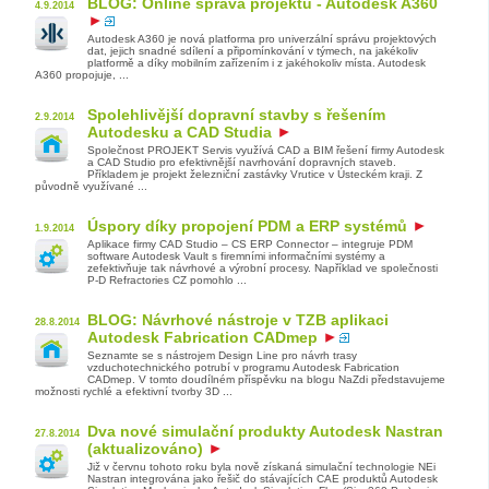
BLOG: Online správa projektů - Autodesk A360
4.9.2014
Autodesk A360 je nová platforma pro univerzální správu projektových
dat, jejich snadné sdílení a připomínkování v týmech, na jakékoliv
platformě a díky mobilním zařízením i z jakéhokoliv místa. Autodesk
A360 propojuje, ...
Spolehlivější dopravní stavby s řešením
2.9.2014
Autodesku a CAD Studia
Společnost PROJEKT Servis využívá CAD a BIM řešení firmy Autodesk
a CAD Studio pro efektivnější navrhování dopravních staveb.
Příkladem je projekt železniční zastávky Vrutice v Ústeckém kraji. Z
původně využívané ...
Úspory díky propojení PDM a ERP systémů
1.9.2014
Aplikace firmy CAD Studio – CS ERP Connector – integruje PDM
software Autodesk Vault s firemními informačními systémy a
zefektivňuje tak návrhové a výrobní procesy. Například ve společnosti
P-D Refractories CZ pomohlo ...
BLOG: Návrhové nástroje v TZB aplikaci
28.8.2014
Autodesk Fabrication CADmep
Seznamte se s nástrojem Design Line pro návrh trasy
vzduchotechnického potrubí v programu Autodesk Fabrication
CADmep. V tomto doudílném příspěvku na blogu NaZdi představujeme
možnosti rychlé a efektivní tvorby 3D ...
Dva nové simulační produkty Autodesk Nastran
27.8.2014
(aktualizováno)
Již v červnu tohoto roku byla nově získaná simulační technologie NEi
Nastran integrována jako řešič do stávajících CAE produktů Autodesk