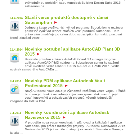
zvýhodněnou projekční sadu Autodesk Building Design Suite 2015
založenou na ...
Starší verze produktů dostupné v rámci
14.4.2014
Subscription
Jednou z často využívaných výhod programu Subcription je možnost
paralelně využívat licence starších verzí produktů Autodesku. Toto
právo vám umožňuje po celou dobu subscription kontraktu pracovat
kromě aktuální verze ...
Novinky potrubní aplikace AutoCAD Plant 3D
11.4.2014
2015
Uživatelé potrubní aplikace AutoCAD Plant 3D a diagramingové
aplikace AutoCAD P&ID najdou na Subscription centru ke stažení
nově uvedené verze Plant 3D 2015 a AutoCAD P&ID 2015. Vedle
novinek samotného AutoCADu ...
Novinky PDM aplikace Autodesk Vault
8.4.2014
Professional 2015
Nový Autodesk Vault 2015 je významně rozšířená verze Vaultu. Přináší
řadu nových funkcí usnadňující týmovou správu dokumentů, jejich
verzí, kusovníků a schvalovacích procesů, včetně jednodušší
integrace do CAD a BIM ...
Novinky koordinační aplikace Autodesk
7.4.2014
Navisworks 2015
V prodeji je nová verze koordinační, plánovací a kalkulační aplikace
Autodesku pro práci s rozsáhlými projekty - Autodesk Navisworks 2015.
Navisworks 2015 je i nadále dostupný ve verzích Simulate a Manage
(a jako ...