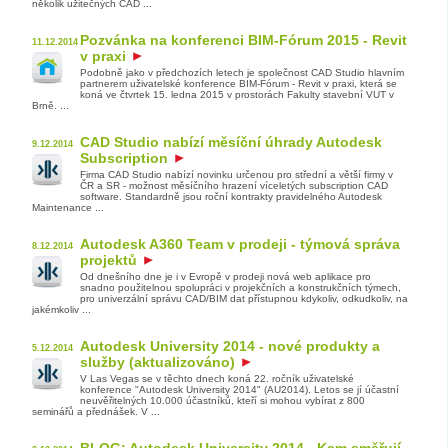
několik užitečných CAD ...
Pozvánka na konferenci BIM-Fórum 2015 - Revit
11.12.2014
v praxi
Podobně jako v předchozích letech je společnost CAD Studio hlavním
partnerem uživatelské konference BIM-Fórum - Revit v praxi, která se
koná ve čtvrtek 15. ledna 2015 v prostorách Fakulty stavební VUT v
Brně. ...
CAD Studio nabízí měsíční úhrady Autodesk
9.12.2014
Subscription
Firma CAD Studio nabízí novinku určenou pro střední a větší firmy v
ČR a SR - možnost měsíčního hrazení víceletých subscription CAD
software. Standardně jsou roční kontrakty pravidelného Autodesk
Maintenance ...
Autodesk A360 Team v prodeji - týmová správa
8.12.2014
projektů
Od dnešního dne je i v Evropě v prodeji nová web aplikace pro
snadno použitelnou spolupráci v projekčních a konstrukčních týmech,
pro univerzální správu CAD/BIM dat přístupnou kdykoliv, odkudkoliv, na
jakémkoliv ...
Autodesk University 2014 - nové produkty a
5.12.2014
služby (aktualizováno)
V Las Vegas se v těchto dnech koná 22. ročník uživatelské
konference "Autodesk University 2014" (AU2014). Letos se jí účastní
neuvěřitelných 10.000 účastníků, kteří si mohou vybírat z 800
seminářů a přednášek. V ...
BLOG: Autodesk University 2014 - Kam směřují