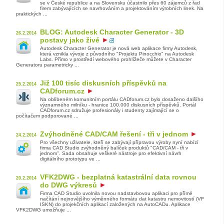
se v České republice a na Slovensku účastnilo přes 60 zájemců z řad
firem zabývajících se navrhováním a projektováním výrobních linek. Na
praktických ...
BLOG: Autodesk Character Generator - 3D
26.2.2014
postavy jako živé
Autodesk Character Generator je nová web aplikace firmy Autodesk,
která vznikla vývoje z původního "Projektu Pinocchio" na Autodesk
Labs. Přímo v prostředí webového prohlížeče můžete v Character
Generatoru parametricky ...
Již 100 tisíc diskusních příspěvků na
25.2.2014
CADforum.cz
Na oblíbeném komunitním portálu CADforum.cz bylo dosaženo dalšího
významného milníku - hranice 100.000 diskusních příspěvků. Portál
CADforum.cz sdružuje profesionály i studenty zajímající se o
počítačem podporované ...
Zvýhodněné CAD/CAM řešení - tři v jednom
24.2.2014
Pro všechny uživatele, kteří se zabývají přípravou výroby nyní nabízí
firma CAD Studio zvýhodněný balíček produktů "CAD/CAM - tři v
jednom". Sada obsahuje veškeré nástroje pro efektivní návrh
digitálního prototypu ve ...
VFK2DWG - bezplatná katastrální data rovnou
20.2.2014
do DWG výkresů
Firma CAD Studio uvolnila novou nadstavbovou aplikaci pro přímé
načítání nejnovějšího výměnného formátu dat katastru nemovitostí (VF
ISKN) do projekčních aplikací založených na AutoCADu. Aplikace
VFK2DWG umožňuje ...