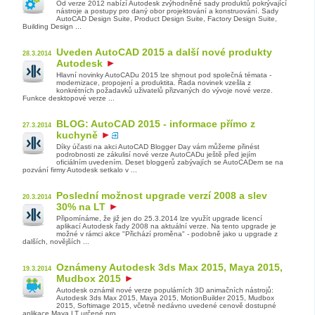
Od verze 2012 nabízí Autodesk zvýhodněné sady produktů pokrývající
nástroje a postupy pro daný obor projektování a konstruování. Sady
AutoCAD Design Suite, Product Design Suite, Factory Design Suite,
Building Design ...
Uveden AutoCAD 2015 a další nové produkty
28.3.2014
Autodesk
Hlavní novinky AutoCADu 2015 lze shrnout pod společná témata -
modernizace, propojení a produktita. Řada novinek vzešla z
konkrétních požadavků uživatelů přizvaných do vývoje nové verze.
Funkce desktopové verze ...
BLOG: AutoCAD 2015 - informace přímo z
27.3.2014
kuchyně
Díky účasti na akci AutoCAD Blogger Day vám můžeme přinést
podrobnosti ze zákulisí nové verze AutoCADu ještě před jejím
oficiálním uvedením. Deset bloggerů zabývajích se AutoCADem se na
pozvání firmy Autodesk setkalo v ...
Poslední možnost upgrade verzí 2008 a slev
20.3.2014
30% na LT
Připomínáme, že již jen do 25.3.2014 lze využít upgrade licencí
aplikací Autodesk řady 2008 na aktuální verze. Na tento upgrade je
možné v rámci akce "Přichází proměna" - podobně jako u upgrade z
dalších, novějších ...
Oznámeny Autodesk 3ds Max 2015, Maya 2015,
19.3.2014
Mudbox 2015
Autodesk oznámil nové verze populárních 3D animačních nástrojů:
Autodesk 3ds Max 2015, Maya 2015, MotionBuilder 2015, Mudbox
2015, Softimage 2015, včetně nedávno uvedené cenově dostupné
aplikace Maya LT určené pro ...