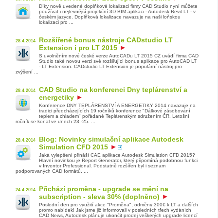
Díky nově uvedené doplňkové lokalizaci firmy CAD Studio nyní můžete
používat i nejlevnější projekční 3D BIM aplikaci - Autodesk Revit LT - v
českém jazyce. Doplňková lokalizace navazuje na naši loňskou
lokalizaci pro ...
Rozšířené bonus nástroje CADstudio LT
28.4.2014
Extension i pro LT 2015
S uvolněním nové české verze AutoCADu LT 2015 CZ uvádí firma CAD
Studio také novou verzi své rozšiřující bonus aplikace pro AutoCAD LT
- LT Extension. CADstudio LT Extension je populární nástroj pro
zvýšení ...
CAD Studio na konferenci Dny teplárenství a
28.4.2014
energetiky
Konference DNY TEPLÁRENSTVÍ A ENERGETIKY 2014 navazuje na
tradici předcházejících 19 ročníků konference "Dálkové zásobování
teplem a chladem" pořádané Teplárenským sdružením ČR. Letošní
ročník se konal ve dnech 23.-25. ...
Blog: Novinky simulační aplikace Autodesk
28.4.2014
Simulation CFD 2015
Jaká vylepšení přináší CAE aplikace Autodesk Simulation CFD 2015?
Hlavní novinkou je Report Generator, který připomíná podobnou funkci
v Inventor Professional. Podstatně rozšířen byl i seznam
podporovaných CAD formátů, ...
Přichází proměna - upgrade se mění na
24.4.2014
subscription - sleva 30% (doplněno)
Poslední den pro využití akce "Proměna", odměny 300€ k LT a dalších
promo nabídek! Jak jsme již informovali v posledních třech vydáních
CAD News, Autodesk plánuje ukončit prodej veškerých upgrade licencí