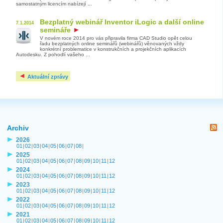
samostatným licencím nabízejí ...
Bezplatný webinář Inventor iLogic a další online
7.1.2014
semináře
V novém roce 2014 pro vás připravila firma CAD Studio opět celou
řadu bezplatných online seminářů (webinářů) věnovaných vždy
konkrétní problematice v konstrukčních a projekčních aplikacích
Autodesku. Z pohodlí vašeho ...
Aktuální zprávy
Archiv
2026
01
|
02
|
03
|
04
|
05
|
06
|
07
|
08
|
2025
01
|
02
|
03
|
04
|
05
|
06
|
07
|
08
|
09
|
10
|
11
|
12
2024
01
|
02
|
03
|
04
|
05
|
06
|
07
|
08
|
09
|
10
|
11
|
12
2023
01
|
02
|
03
|
04
|
05
|
06
|
07
|
08
|
09
|
10
|
11
|
12
2022
01
|
02
|
03
|
04
|
05
|
06
|
07
|
08
|
09
|
10
|
11
|
12
2021
01
|
02
|
03
|
04
|
05
|
06
|
07
|
08
|
09
|
10
|
11
|
12