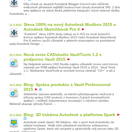
Díky účasti ve skupině Autodesk Blogger Council vám můžeme
exkluzivně představit nejbližší budoucnost cloudu Autodesk 360. Z této
web aplikace se stává široká platforma integrující různé webové služby
Autodesku a ...
Sleva 100% na nový Autodesk Mudbox 2015 a
21.5.2014
Autodesk Sketchbook Pro 6
"Extrémní" slevu 100% (tedy nákup za 0,-Kč) na nové komerční
licence aplikací Autodesk Mudbox 2015 nebo Autodesk Sketchbook
Pro 6 mohou využít uživatelé s aktivním subscription na produktové
sady Autodesk Design ...
Nová verze CADstudio VaultTools 1.2 s
20.5.2014
podporou Vault 2015
Na Helpdesk serveru CAD Studia najdou uživatelé novou verzi bonus
nástrojů pro PDM aplikaci Autodesk Vault 2015 a 2014 - Vault Tools
1.2. Nadstavba VaultTools je součástí bonus nástrojů "CS+" a tak ji
uživatelé ...
Blog: Správa produktu s Vault Professional
19.5.2014
2015
Shlédněte záznam webináře, ve kterém představujeme možnosti a
přínosy správy CAD souborů z Inventoru či jiných konstrukčních
aplikací, i veškeré dokumentace související s návrhem výrobku.
Webinář ukazuje výhody řízené ...
Blog: 3D tiskárna Autodesk a platforma Spark
15.5.2014
Autodesk uvádí vlastní 3D tiskárnu. Jde o první krok Autodesku do
oblasti hardware. Vedle toho představil otevřenou softwarovou
platformu Spark, která má usnadnit a zjednodušit celý proces tisku 3D
modelů, zpřístupnit ...