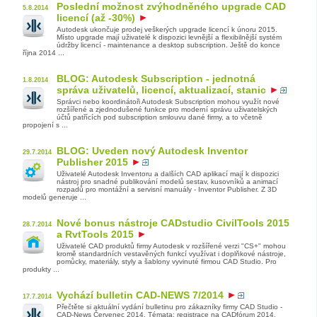
Poslední možnost zvýhodněného upgrade CAD
5.8.2014
licencí (až -30%)
Autodesk ukončuje prodej veškerých upgrade licencí k únoru 2015.
Místo upgrade mají uživatelé k dispozici levnější a flexibilnější systém
údržby licencí - maintenance a desktop subscription. Ještě do konce
října 2014 ...
BLOG: Autodesk Subscription - jednotná
1.8.2014
správa uživatelů, licencí, aktualizací, stanic
Správci nebo koordinátoři Autodesk Subscription mohou využít nové
rozšířené a zjednodušené funkce pro moderní správu uživatelských
účtů patřících pod subscription smlouvu dané firmy, a to včetně
propojení s ...
BLOG: Uveden nový Autodesk Inventor
29.7.2014
Publisher 2015
Uživatelé Autodesk Inventoru a dalších CAD aplikací mají k dispozici
nástroj pro snadné publikování modelů sestav, kusovníků a animací
rozpadů pro montážní a servisní manuály - Inventor Publisher. Z 3D
modelů generuje ...
Nové bonus nástroje CADstudio CivilTools 2015
28.7.2014
a RvtTools 2015
Uživatelé CAD produktů firmy Autodesk v rozšířené verzi "CS+" mohou
kromě standardních vestavěných funkcí využívat i doplňkové nástroje,
pomůcky, materiály, styly a šablony vyvinuté firmou CAD Studio. Pro
produkty ...
Vychází bulletin CAD-NEWS 7/2014
17.7.2014
Přečtěte si aktuální vydání bulletinu pro zákazníky firmy CAD Studio -
CAD-News Červenec 2014. Témata: registrace na CADfórum 2014,