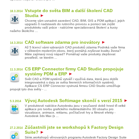
Vstupte do světa BIM a další školení CAD
18.3.2014
Studia
Chceme vám usnadnit zavedení CAD, BIM, GIS a PDM aplikací, jejich
upgradů či nadstaveb do rutinního provozu a pomoci tak zvýšit
produktivitu vaší práce - nabízíme specializovaná školení a kurzy
našeho školicího ...
CAD software zdarma pro inovátory
14.3.2014
Až 5 licencí vámi vybraných CAD produktů zdarma Podniká vaše firma
v některém moderním oboru, který pomáhá zvyšovat kvalitu života?
Máte zajímavý nový nápad? Pomáhají vaše produkty zlepšovat
prostředí, ve kterém ...
CS ERP Connector firmy CAD Studio propojuje
11.3.2014
systémy PDM a ERP
Svět CAD a PDM systémů vytváří i využívá data, která jsou dobře
integrovatelná s daty ze světa firemních informačních systémů.
Aplikace CS ERP Connector vyvinutá firmou CAD Studio umožňuje
propojit tyto dva světy - ...
Vývoj Autodesk Softimage skončí s verzí 2015
5.3.2014
V produktové nabídce Autodesku jsou v současné době hned tři velké
aplikace pro tvorbu grafického multimediálního 3D obsahu pro
vizualizace, animace, reklamu, počítačové hry a filmové efekty -
Autodesk 3ds Max (s ...
Zúčastnili jste se workshopů k Factory Design
27.2.2014
Suite?
Série workshopů věnovaných programu Autodesk Factory Design Suite