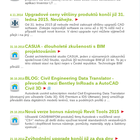
aplikaci Inventor LT ...
Upgradové ceny většiny produktů končí již 31.
4.11.2014
ledna 2015. Neváhejte.
Od 31. ledna 2015 již nebude možné zakoupit většinu upgradů CAD
software. Získejte nejnovější software za cenu až o 30 % nižší než v
případě koupě nové licence. V rámci upgrade nyní můžete výjimečně
přejít i na jiný ...
CASUA - dlouholeté zkušenosti s BIM
31.10.2014
projektováním
České architektonické studio CASUA, jeden z významných zákazníků
společnosti CAD Studio, využívá 3D technologie BIM již 10 let. To jej v
této oblasti staví na špici nejen v České republice. Technologie BIM
přináší ...
BLOG: Civil Engineering Data Translator -
30.10.2014
převodník mezi Bentley InRoads a AutoCAD
Civil 3D
Autodesk uvolnil subscription modul Civil Engineering Data Translator
(dostupný pro uživatele Civilu 3D, IDS Premium a IDS Ultimate), který umožňuje
převádět data digitálních modelů terénů, tras a podélných profilů z ...
Nová verze bonus nástrojů Revit Tools 2015
29.10.2014
Uživatelé CAD/BIM/PDM produktů firmy Autodesk v rozšířené verzi
"CS+" mohou již delší dobu využívat kromě standardních vestavěných
funkcí i doplňkové bonus nástroje, pomůcky, materiály, styly a šablony
vyvinuté ...
Zvýhodnění upgrade končí již za dva dny
21.10.2014