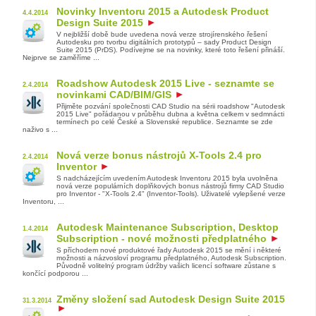
Novinky Inventoru 2015 a Autodesk Product
4.4.2014
Design Suite 2015
V nejbližší době bude uvedena nová verze strojírenského řešení
Autodesku pro tvorbu digitálních prototypů – sady Product Design
Suite 2015 (PrDS). Podívejme se na novinky, které toto řešení přináší.
Nejprve se zaměříme ...
Roadshow Autodesk 2015 Live - seznamte se
2.4.2014
novinkami CAD/BIM/GIS
Přijměte pozvání společnosti CAD Studio na sérii roadshow "Autodesk
2015 Live" pořádanou v průběhu dubna a května celkem v sedmnácti
termínech po celé České a Slovenské republice. Seznamte se zde
naživo s ...
Nová verze bonus nástrojů X-Tools 2.4 pro
2.4.2014
Inventor
S nadcházejícím uvedením Autodesk Inventoru 2015 byla uvolněna
nová verze populárních doplňkových bonus nástrojů firmy CAD Studio
pro Inventor - "X-Tools 2.4" (Inventor-Tools). Uživatelé vylepšené verze
Inventoru, ...
Autodesk Maintenance Subscription, Desktop
1.4.2014
Subscription - nové možnosti předplatného
S příchodem nové produktové řady Autodesk 2015 se mění i některé
možnosti a názvosloví programu předplatného, Autodesk Subscription.
Původně volitelný program údržby vašich licencí software zůstane s
končící podporou ...
Změny složení sad Autodesk Design Suite 2015
31.3.2014