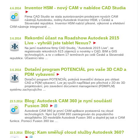
Inventor HSM - nový CAM v nabídce CAD Studia
4.6.2014
Firma CAD Studio se stala autorizovaným prodejcem nových CAM
nástrojů Autodesku, rodiny Autodesk Inventor HSM, v České a
Slovenské republice. Inventor HSM nabízí přesné, výkonné a efektivní
CAM nástroje integrované ...
Rekordní účast na Roadshow Autodesk 2015
3.6.2014
Live - vyhráli jste tablet Nexus?
Na jarní roadshow firmy CAD Studio, "Autodesk 2015 Live", se
registrovalo rekordních 615 zájemců o novinky v CAD, BIM a GIS
technologiích, a to v celkem 17 termínech po celé České a Slovenské
republice. Účastníci této ...
Dotační program POTENCIÁL pro vaše 3D CAD a
3.6.2014
PDM vybavení
Dotační program POTENCIÁL pokrývá investiční dotace pro oblast
CAD a PDM vybavení. Lze jej využít například pro přechod z 2D do 3D
projektování, pro zavedení document management (PDM/PLM)
systému zachycujícího ...
Blog: Autodesk CAM 360 je nyní součástí
23.5.2014
Fusion 360
Autodesk CAM 360 je první CAM aplikace postavená na cloud
technologiích. Nyní byl CAM 360 zaintegrován do populárního
strojařského 3D modeláře Autodesk Fusion 360 a doplnil jej tak o CAM
funkce. Pomocí Fusion 360 lze ...
Blog: Kam směřují cloud služby Autodesk 360?
22.5.2014