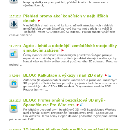
hosp. výsledky za první pololetí, přehled končících promo akcí -
výměna licencí, ...
Přehled promo akcí končících v nejbližších
15.7.2014
dnech
V nejbližších dnech se chýlí ke konci několik mimořádných nabídek
umožňujících výhodněji pořídit nové licence nebo přejít na vyšší či
"košatější" verze CAD produktů Autodesku. Pokud chcete využít této
časově omezené ...
Agrio - lehčí a odolnější zemědělské stroje díky
14.7.2014
simulacím zatížení
Český výrobce mobilních zemědělských postřikovačů Agrio plánuje
expanzi na nové trhy a přitom potřebuje udržet stávající kvalitu výroby.
Narazil však na limity svého dosud používaného 3D softwaru. Proto se
rozhodl ...
BLOG: Kalkulace a výkazy i nad 2D daty
3.7.2014
Autodesk Navisworks nabízí kromě koordinace a plánování rozsáhlých
3D projektů i důležité funkce pro výkazy výměr a kalkulace odvozené z
geometrických dat CAD a BIM modelů. Díky novému modulu PDF
Reader lze nyní ...
BLOG: Profesionální bezdrátová 3D myš -
23.6.2014
SpaceMouse Pro Wireless
Po loňském uvedení první bezdrátové 3D myši SpaceMouse Wireless
nyní přichází s první profesionální bezdrátovou myší - SpaceMouse
Pro Wireless. Tento černý elegán dokáže podstatně zvýšit produktivitu
práce ve vaší CAD ...
3D katalog hliníkových profilů a součástí Alutec