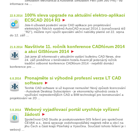
Simulation Mechanical a Autodesk Simulation Flex (Sim 360 Pro) - viz
informace na ...
100% sleva upgrade na aktuální elektro-aplikaci
22.8.2014
ECSCAD 2014 R3
Jste-li uživateli poslední verze CAD aplikace pro projektování
elektrických řídicích systémů AutoCAD ecscad 2014.1 (označovaná též
"R2"), můžete nyní využít speciální akční nabídky platné od 22. srpna
do 12. září ...
Navštivte 11. ročník konference CADfórum 2014
21.8.2014
a akci GISfórum 2014
Jak jsme již informovali v aktuálním vydání bulletinu CAD News, dne
24. září proběhne v brněnském hotelu Avanti již jedenáctý ročník
tradiční odborné konference CADfórum 2014 - největší domácí
konference pro ...
Pronajměte si výhodně profesní verze LT CAD
6.8.2014
software
Tenhle CAD software si už kupovat nemusíte! Nový způsob licencování
- Autodesk Desktop Subscription - je ekonomicky výhodná cesta k
využívání nejmodernějších CAD a BIM technologií pro konstruování a
projektování ve 2D ...
Webový vyjadřovací portál urychluje vyřízení
5.8.2014
žádostí
Společnost CAD Studio je poskytovatelem GIS řešení pro společnost
ČEVAK a.s., která spravuje vodohospodářský majetek měst a obcí na
jihu Čech a části krajů Plzeňský a Vysočina. Součástí tohoto řešení je i
webový ...