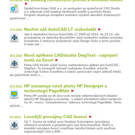
19.6.2014
Společnost Alutec K&K a.s. ve spolupráci se společností CAD Studio
a.s. připravila CAD katalog hliníkových profilů a součástí Alutec.
Program obsahuje kompletní sortiment výrobků aktuálně dodávaných
společností ...
Nechte váš AutoCAD LT rozkošatět
17.6.2014
Jste-li vlastníkem licence AutoCADu LT 2009 až 2014, do 23.10. vás
považujeme za vlastníka libovolného vámi zvoleného velkého produktu
Autodesku či dokonce produktové sady Design Suite a tento produkt
či sadu tak ...
Nová aplikace CADstudio DwgText - napojení
16.6.2014
textů na Excel
Firma CAD Studio uvádí novou nadstavbovou aplikaci pro AutoCAD -
DwgText. Ta postupně nahradí nadstavbu Excellink, protože
zobecňuje funkce Excellinku a nabízí zpracování nejen atributů bloků,
ale jakýchkoliv textů z ...
HP oznamuje nové plotry HP Designjet a
12.6.2014
technologii PageWide
Firma HP uvedla na trh dva nové modely velkoformátových tiskáren
(plotrů) HP Designjet a oznámila - s velkým předstihem před uvedením
na trh - novou "celostránkovou" tiskovou technologii PageWide. Tento
způsob ...
Levnější pronájmy CAD licencí
9.6.2014
Od 7. června se snižují ceny Desktop Subscription (pronájmu)
některých produktů a produktových sad firmy Autodesk. Roční a
kvartální pronájem licencí umožňuje menším firmám začít využívat
nejmodernější CAD a BIM ...