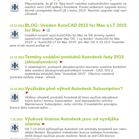
Připomínáme, že již 23. října končí nabídka zvýhodněného upgrade ze
starších verzí CAD aplikací Autodesk. Prodej veškerých upgrade licencí
(kromě crossgrade) skončí již v lednu 2015. Namísto upgrade mají nyní
uživatelé ...
BLOG: Uveden AutoCAD 2015 for Mac a LT 2015
15.10.2014
for Mac
Uvádění nových verzí AutoCADu for Mac se řídí termíny vydání
operačních systémů Apple Mac OS. I na letošní "AutoCAD for Mac
2015" a "AutoCAD LT for Mac 2015" pro Mac OS X 10.10.0 Yosemite
jsme si tak museli počkat až ...
Termíny uvádění produktů Autodesk řady 2015
14.10.2014
(aktualizováno)
V následujícím, postupně aktualizovaném seznamu uvádíme konkrétní
data uvedení (dostupnosti) jednotlivých novinek - CAD, GIS a
multimédia produktů řady "Autodesk 2015". Všechny uvedené
produkty můžete získat - včetně ...
Využíváte plně výhod Autodesk Subscription?
13.10.2014
Většina uživatelů produktů Autodesk již dnes využívá aktualizace
svých licencí formou Subscription - buď standardního ročního
Maintenance Subscription, nebo ročního či kvartálního pronájmu
licence (bez nutnosti jejího ...
Výukové licence Autodesk jsou od nynějška
7.10.2014
zdarma
Od 7.10.2014 zpřístupňuje Autodesk své produkty bezplatně pro celou
oblast školství. Bezplatné individuální licence softwaru Autodesku
mohli dosud využívat pouze studenti. Nově se teď CAD licence