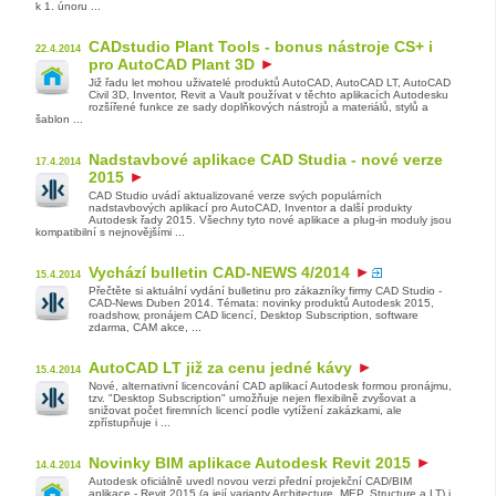
k 1. únoru ...
CADstudio Plant Tools - bonus nástroje CS+ i
22.4.2014
pro AutoCAD Plant 3D
Již řadu let mohou uživatelé produktů AutoCAD, AutoCAD LT, AutoCAD
Civil 3D, Inventor, Revit a Vault používat v těchto aplikacích Autodesku
rozšířené funkce ze sady doplňkových nástrojů a materiálů, stylů a
šablon ...
Nadstavbové aplikace CAD Studia - nové verze
17.4.2014
2015
CAD Studio uvádí aktualizované verze svých populárních
nadstavbových aplikací pro AutoCAD, Inventor a další produkty
Autodesk řady 2015. Všechny tyto nové aplikace a plug-in moduly jsou
kompatibilní s nejnovějšími ...
Vychází bulletin CAD-NEWS 4/2014
15.4.2014
Přečtěte si aktuální vydání bulletinu pro zákazníky firmy CAD Studio -
CAD-News Duben 2014. Témata: novinky produktů Autodesk 2015,
roadshow, pronájem CAD licencí, Desktop Subscription, software
zdarma, CAM akce, ...
AutoCAD LT již za cenu jedné kávy
15.4.2014
Nové, alternativní licencování CAD aplikací Autodesk formou pronájmu,
tzv. "Desktop Subscription" umožňuje nejen flexibilně zvyšovat a
snižovat počet firemních licencí podle vytížení zakázkami, ale
zpřístupňuje i ...
Novinky BIM aplikace Autodesk Revit 2015
14.4.2014
Autodesk oficiálně uvedl novou verzi přední projekční CAD/BIM
aplikace - Revit 2015 (a její varianty Architecture, MEP, Structure a LT) i