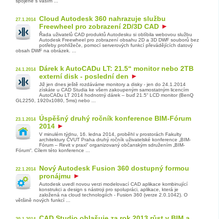
spojené s vaším ...
Cloud Autodesk 360 nahrazuje službu
27.1.2014
Freewheel pro zobrazení 2D/3D CAD
Řada uživatelů CAD produktů Autodesku si oblíbila webovou službu
Autodesk Freewheel pro zobrazení obsahu 2D a 3D DWF souborů bez
potřeby prohlížeče, pomocí serverových funkcí převádějících datový
obsah DWF na obrázek. ...
Dárek k AutoCADu LT: 21.5“ monitor nebo 2TB
24.1.2014
externí disk - poslední den
Již jen dnes ještě rozdáváme monitory a disky - jen do 24.1.2014
získáte u CAD Studia ke všem zakoupeným samostatným licencím
AutoCADu LT 2014 hodnotný dárek – buď 21.5“ LCD monitor (BenQ
GL2250, 1920x1080, 5ms) nebo ...
Úspěšný druhý ročník konference BIM-Fórum
23.1.2014
2014
V minulém týdnu, 16. ledna 2014, proběhl v prostorách Fakulty
architektury ČVUT Praha druhý ročník uživatelské konference „BIM-
Fórum – Revit v praxi“ organizovaný občanským sdružením „BIM-
Fórum“. Cílem této konference ...
Nový Autodesk Fusion 360 dostupný formou
22.1.2014
pronájmu
Autodesk uvedl novou verzi modelovací CAD aplikace kombinující
konstrukci a design s nástroji pro spolupráci, aplikace, která je
založená na cloud technologiích - Fusion 360 (verze 2.0.1042). O
většině nových funkcí ...
CAD Studio ohlašuje za rok 2013 růst v BIM a
20.1.2014