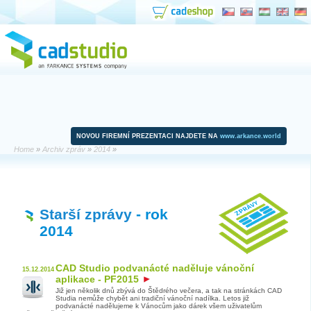
NOVOU FIREMNÍ PREZENTACI NAJDETE NA
www.arkance.world
Home
»
Archiv zpráv
»
2014
»
Starší zprávy
- rok
2014
CAD Studio podvanácté naděluje vánoční
15.12.2014
aplikace - PF2015
Již jen několik dnů zbývá do Štědrého večera, a tak na stránkách CAD
Studia nemůže chybět ani tradiční vánoční nadílka. Letos již
podvanácté nadělujeme k Vánocům jako dárek všem uživatelům