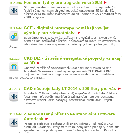
Poslední týdny pro upgrade verzí 2008
18.2.2014
Blíží se pravidelný březnový termín ukončení možnosti upgrade (tzv.
"obit") některých starších verzí produktů Autodesku. Již jen do 25.
března 2014 tak máte možnost zakoupit upgrade z CAD produktů řady
2008. Přejděte ...
GCE - digitální prototypy pomáhají vyvíjet
10.2.2014
výrobky pro zdravotnictví
Společnost GCE s.r.o. vyrábí zařízení pro využití technických plynů,
zejména pro svařování a řezání, průmyslové aplikace, zdravotnickou a
laboratorní techniku či speciální a čisté plyny. Dvě výrobní jednotky, v
Česku ...
ČKD DIZ - úspěšné energetické projekty vznikají
5.2.2014
ve 3D
Oborově zaměřené sady aplikací Autodesk Plant Design Suite a
Autodesk Navisworks pomáhají ve společnosti ČKD PRAHA DIZ
projektovat náročné energetické systémy, sjednocovat a efektivně
koordinovat CAD a BIM ...
CAD nástroje řady LT 2014 s 300 Eury pro vás
4.2.2014
Autodesk LT Suite - velký efekt, malý rozpočet V dnešní době hledá
řada firem - především menších či začínajících - cenové dostupná
návrhová řešení, která poskytují dostatečnou produktivitu, zajistí
datovou ...
Zjednodušený přístup ke stahování software
31.1.2014
Autodesk
Pokud si potřebujete stáhnout (či znovu stáhnout) některý z CAD
produktů Autodesku, který máte zakoupený nebo pronajatý, nemusíte
spoléhat jen na přístup přes známé Subscription centrum. Produkty