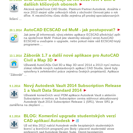
dalších klíčových oborech
Akciová společnost CAD Studio, Platinum Partner Autodesk, dosáhla v
roce 2013 stejné výše celkových tržeb z obchodní činnosti jako o rok
dříve. K meziročnímu růstu došlo zejména při prodeji specializovaných
řešení ...
AutoCAD ECSCAD od MuM - jak postupovat?
20.1.2014
Jak jsme již informovali, vývoj elektro aplikace ECSCAD předchází zpět
na společnost MuM. Pokud jste vlastníky stávající verze AutoCAD
ECSCAD a uvažujete o upgrade, nebo pokud máte váš ECSCAD krytý
programem ...
Záborák 1.7 a další nové aplikace pro AutoCAD
13.1.2014
Civil a Map 3D
Uživatelé AutoCADu Civil 3D a Map 3D verzí 2014 a 2013 nyní mohou
získat několik nových nadstavbových aplikací CAD Studia, které byly
vytvořeny k zefektivnění práce zejména českých projektantů. Aplikace
"Záborák" ...
Nový Autodesk Vault 2014 Subscription Release
9.1.2014
1 a Vault Data Standard 2014
Uživatelé komerčních verzí PDM aplikace Autodesk Vault s aktivním
Subscription si mohou ze Subscription centra stáhnout aktualizovaný
Autodesk Vault 2014 Subscription Release 1 (SR1). Verze SR1 je
zaměřena na zlepšení ...
BLOG: Komerční upgrade studentských verzí
8.1.2014
CAD aplikací Autodesk
Už od léta 2012 nabízí Autodesk vedle bezplatných studentských
licencí a licenčních programů pro školy i placené studentské verze
profesních sad Autodesk Design Suite. Oproti bezplatným