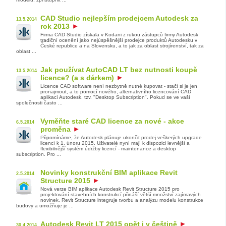
CAD Studio nejlepším prodejcem Autodesk za
13.5.2014
rok 2013
Firma CAD Studio získala v Kodani z rukou zástupců firmy Autodesk
tradiční ocenění jako nejúspěšnější prodejce produktů Autodesku v
České republice a na Slovensku, a to jak za oblast strojírenství, tak za
oblast ...
Jak používat AutoCAD LT bez nutnosti koupě
13.5.2014
licence? (a s dárkem)
Licence CAD software není nezbytně nutné kupovat - stačí si je jen
pronajmout, a to pomocí nového, alternativního licencování CAD
aplikací Autodesk, tzv. "Desktop Subscription". Pokud se ve vaší
společnosti často ...
Vyměňte staré CAD licence za nové - akce
6.5.2014
proměna
Připomínáme, že Autodesk plánuje ukončit prodej veškerých upgrade
licencí k 1. únoru 2015. Uživatelé nyní mají k dispozici levnější a
flexibilnější systém údržby licencí - maintenance a desktop
subscription. Pro ...
Novinky konstrukční BIM aplikace Revit
2.5.2014
Structure 2015
Nová verze BIM aplikace Autodesk Revit Structure 2015 pro
projektování stavebních konstrukcí přináší větší množství zajímavých
novinek. Revit Structure integruje tvorbu a analýzu modelu konstrukce
budovy a umožňuje je ...
Autodesk Revit LT 2015 opět i v češtině
30.4.2014