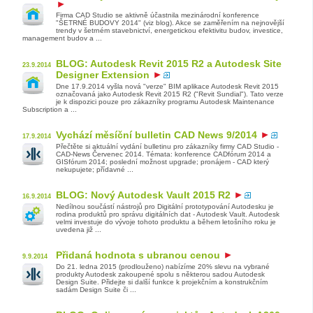
Firma CAD Studio se aktivně účastnila mezinárodní konference
"ŠETRNÉ BUDOVY 2014" (viz blog). Akce se zaměřením na nejnovější
trendy v šetrném stavebnictví, energetickou efektivitu budov, investice,
management budov a ...
BLOG: Autodesk Revit 2015 R2 a Autodesk Site
23.9.2014
Designer Extension
Dne 17.9.2014 vyšla nová "verze" BIM aplikace Autodesk Revit 2015
označovaná jako Autodesk Revit 2015 R2 ("Revit Sundial"). Tato verze
je k dispozici pouze pro zákazníky programu Autodesk Maintenance
Subscription a ...
Vychází měsíční bulletin CAD News 9/2014
17.9.2014
Přečtěte si aktuální vydání bulletinu pro zákazníky firmy CAD Studio -
CAD-News Červenec 2014. Témata: konference CADfórum 2014 a
GISfórum 2014; poslední možnost upgrade; pronájem - CAD který
nekupujete; přídavné ...
BLOG: Nový Autodesk Vault 2015 R2
16.9.2014
Nedílnou součástí nástrojů pro Digitální prototypování Autodesku je
rodina produktů pro správu digitálních dat - Autodesk Vault. Autodesk
velmi investuje do vývoje tohoto produktu a během letošního roku je
uvedena již ...
Přidaná hodnota s ubranou cenou
9.9.2014
Do 21. ledna 2015 (prodlouženo) nabízíme 20% slevu na vybrané
produkty Autodesk zakoupené spolu s některou sadou Autodesk
Design Suite. Přidejte si další funkce k projekčním a konstrukčním
sadám Design Suite či ...