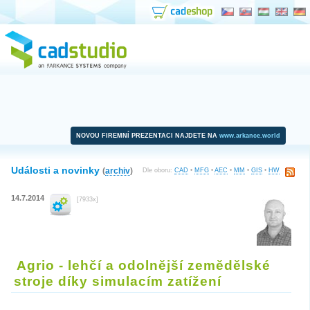
NOVOU FIREMNÍ PREZENTACI NAJDETE NA
www.arkance.world
Události a novinky
(
archiv
)
Dle oboru:
CAD
•
MFG
•
AEC
•
MM
•
GIS
•
HW
14.7.2014
[7933x]
Agrio - lehčí a odolnější zemědělské
stroje díky simulacím zatížení