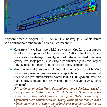
Zlepšení práce s novými
CAD
,
CAE
a
PDM
nástroji je v konstrukčním
oddělení patrné z mnoha úhlů pohledu. Za všechny:
Konstruktéři využívají teoretické pevnostní výpočty a dynamické
simulace již v prvopočátku navrhování. Daří se jim tak snižovat
počet velmi nákladných prototypů před zahájením vlastní sériové
výroby. Pro stroje pracující v těžkých podmínkách je klíčové, aby si
udržely nekompromisní odolnost při co nejnižší hmotnosti.
Vault
se ukázal jako neocenitelný při změnových řízeních. Celý
postup se povedlo zautomatizovat a zpřehlednit. S nástrojem od
CAD
Studia pro automatickou tvorbu
PDF
a
DXF
výkresů, které se
automaticky ukládají do ERP systému, dochází k velmi výraznému
zrychlení.
„Při celém změnovém řízení dosahujeme oproti dřívějšku zásadní
úspory času – zhruba o 70 až 80 %. V tomto dílčím ohledu tak
stihneme až čtyřnásobek práce za stejný čas. Dalším plánovaným
zrychlením bude zautomatizování tvorby katalogů náhradních dílů s
nástrojem Publisher, kde oproti stávajícímu postupu vidím úsporu