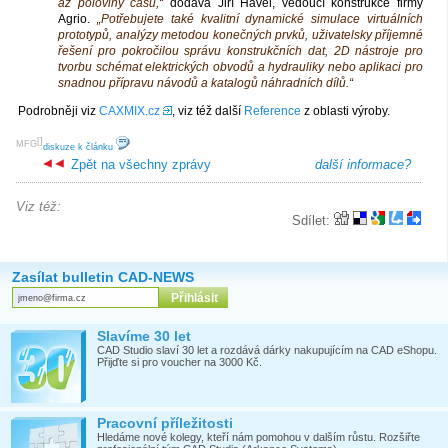
až poloviny času,“
dodává Jiří Havel, vedoucí konstrukce firmy
Agrio.
„Potřebujete také kvalitní dynamické simulace virtuálních
prototypů, analýzy metodou konečných prvků, uživatelsky příjemné
řešení pro pokročilou správu konstrukčních dat, 2D nástroje pro
tvorbu schémat elektrických obvodů a hydrauliky nebo aplikaci pro
snadnou přípravu návodů a katalogů náhradních dílů.“
Podrobněji viz
CAXMIX.cz
, viz též další
Reference
z oblasti výroby.
[
]
MFG
diskuze k článku
Zpět na všechny zprávy
další informace?
Viz též:
Sdílet:
Zasílat bulletin CAD-NEWS
Slavíme 30 let
CAD Studio slaví 30 let a rozdává dárky nakupujícím na CAD eShopu.
Přijďte si pro voucher na 3000 Kč.
Pracovní příležitosti
Hledáme nové kolegy, kteří nám pomohou v dalším růstu. Rozšiřte