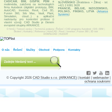
CAD/CAM
,
BIM
,
GIS/FM
,
PDM
a
SLOVENSKO
(Bratislava + Žilina) - tel.
multimédia, založená na technologiích
+421 2 6381 3628
firmy Autodesk (digitální prototypy, BIM,
FRANCIE, BELGIE, NIZOZEMSKO,
AutoCAD, Inventor, Revit, Civil 3D,
POLSKO, FINSKO, LITVA
(
Arkance
Fusion 360, 3ds Max, Vault, Plant,
Systems
)
Simulation, cloud...) a aplikační
nadstavby pro konkrétní profese (i
vlastní vývoj). CAD Studio je členem
evropské skupiny ARKANCE.
O firmě
|
Tiskové zprávy
|
Technická podpora
|
Řešení
|
CAD programy Autodesk
|
GIS
|
BIM
|
Školení
|
Kontakty
|
Reference
|
AutoCAD
|
Revit
|
Inventor
|
Fusion 360
|
3D tisk
DOWNLOAD
|
HLEDAT
O nás
Řešení
Služby
Obchod
Podpora
Kontakty
© Copyright 2026
CAD Studio s.r.o. (ARKANCE)
|
kontakt
|
webmaster
|
ochrana soukromí