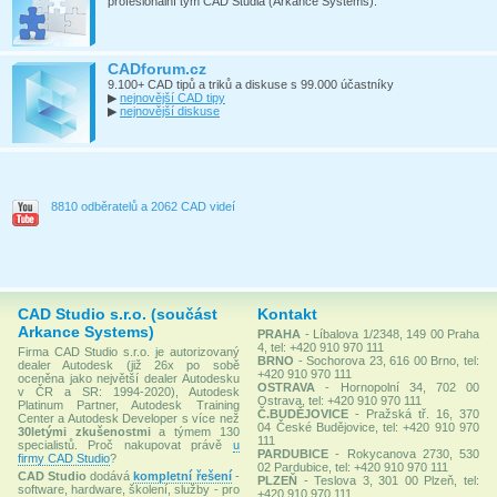
profesionální tým CAD Studia (Arkance Systems).
CADforum.cz
9.100+ CAD tipů a triků a diskuse s 99.000 účastníky
▶
nejnovější CAD tipy
▶
nejnovější diskuse
8810 odběratelů a 2062 CAD videí
CAD Studio s.r.o. (součást
Kontakt
Arkance Systems)
PRAHA
- Líbalova 1/2348, 149 00 Praha
4, tel: +420 910 970 111
Firma CAD Studio s.r.o. je autorizovaný
BRNO
- Sochorova 23, 616 00 Brno, tel:
dealer Autodesk (již 26x po sobě
+420 910 970 111
oceněna jako největší dealer Autodesku
OSTRAVA
- Hornopolní 34, 702 00
v ČR a SR: 1994-2020), Autodesk
Ostrava, tel: +420 910 970 111
Platinum Partner, Autodesk Training
Č.BUDĚJOVICE
- Pražská tř. 16, 370
Center a Autodesk Developer s více než
04 České Budějovice, tel: +420 910 970
30letými zkušenostmi
a týmem 130
111
specialistů. Proč nakupovat právě
u
PARDUBICE
- Rokycanova 2730, 530
firmy CAD Studio
?
02 Pardubice, tel: +420 910 970 111
CAD Studio
dodává
kompletní řešení
-
PLZEŇ
- Teslova 3, 301 00 Plzeň, tel:
software, hardware, školení, služby - pro
+420 910 970 111