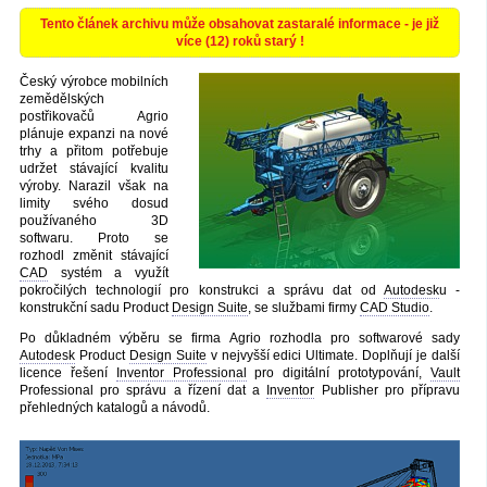
Tento článek archivu může obsahovat zastaralé informace - je již
více (12) roků starý !
Český výrobce mobilních
zemědělských
postřikovačů Agrio
plánuje expanzi na nové
trhy a přitom potřebuje
udržet stávající kvalitu
výroby. Narazil však na
limity svého dosud
používaného 3D
softwaru. Proto se
rozhodl změnit stávající
CAD
systém a využít
pokročilých technologií pro konstrukci a správu dat od
Autodesk
u -
konstrukční sadu Product
Design Suite
, se službami firmy
CAD Studio
.
Po důkladném výběru se firma Agrio rozhodla pro softwarové sady
Autodesk
Product
Design Suite
v nejvyšší edici Ultimate. Doplňují je další
licence řešení
Inventor Professional
pro digitální prototypování,
Vault
Professional pro správu a řízení dat a
Inventor
Publisher pro přípravu
přehledných katalogů a návodů.