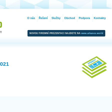
O nás
Řešení
Služby
Obchod
Podpora
Kontakty
NOVOU FIREMNÍ PREZENTACI NAJDETE NA
www.arkance.world
2021