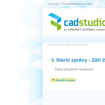
CAD Studio - CAD/CAM/BIM/GIS/PLM řešení
Home
»
Archiv zpráv
»
2021
»
09
»
Starší zprávy
- Září 
Žádný příspěvek nenalezen!
Aktuální zprávy