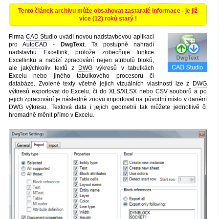
Tento článek archivu může obsahovat zastaralé informace - je již
více (12) roků starý !
Firma
CAD Studio
uvádí novou nadstavbovou aplikaci
pro
AutoCAD
-
DwgText
. Ta postupně nahradí
nadstavbu Excellink, protože zobecňuje funkce
Excellinku a nabízí zpracování nejen atributů bloků,
ale jakýchkoliv textů z
DWG
výkresů v tabulkách
Excelu nebo jiného tabulkového procesoru či
databáze. Zvolené texty včetně jejich vizuálních vlastností lze z
DWG
výkresů exportovat do Excelu, či do
XLS
/
XLS
X nebo
CSV
souborů a po
jejich zpracování je následně znovu importovat na původní místo v daném
DWG
výkresu. Textová data i jejich geometrii tak můžete jednotlivě či
hromadně měnit přímo v Excelu.