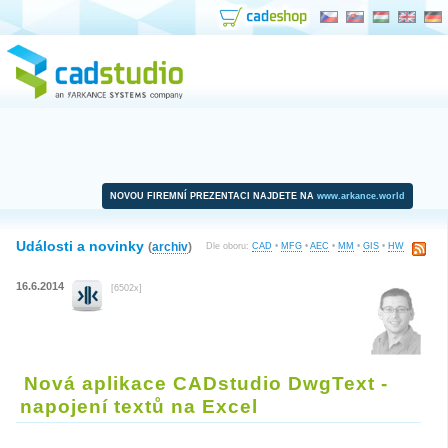
NOVOU FIREMNÍ PREZENTACI NAJDETE NA
www.arkance.world
Události a novinky
(
archiv
)
Dle oboru:
CAD
•
MFG
•
AEC
•
MM
•
GIS
•
HW
16.6.2014
[6502x]
Nová aplikace CADstudio DwgText -
napojení textů na Excel