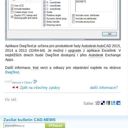
Aplikace DwgText je určena pro produktové řady
Autodesk
AutoCAD
2015,
2014 a 2013 (32/64-bit). Je možný i
upgrade
z aplikace Excellink. V
nejbližších dnech bude DwgText dostupný i přes
Autodesk
Exchange
Apps.
Další informace,
trial
verzi a odkazy pro objednání najdete na stránce
DwgText
.
[
]
CAD
diskuze k článku
Zpět na všechny zprávy
další informace?
Viz též:
Sdílet:
Zasílat bulletin CAD-NEWS