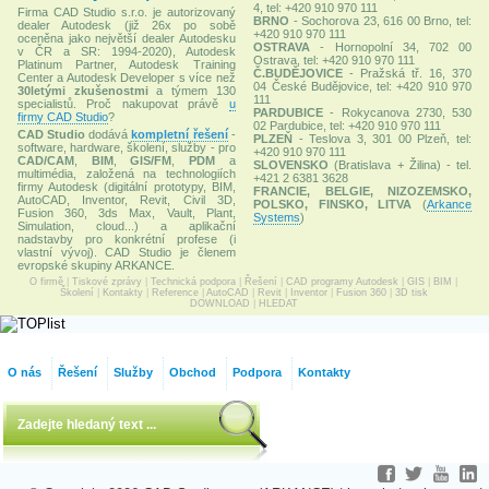
4, tel: +420 910 970 111
Firma CAD Studio s.r.o. je autorizovaný
BRNO
- Sochorova 23, 616 00 Brno, tel:
dealer Autodesk (již 26x po sobě
+420 910 970 111
oceněna jako největší dealer Autodesku
OSTRAVA
- Hornopolní 34, 702 00
v ČR a SR: 1994-2020), Autodesk
Ostrava, tel: +420 910 970 111
Platinum Partner, Autodesk Training
Č.BUDĚJOVICE
- Pražská tř. 16, 370
Center a Autodesk Developer s více než
04 České Budějovice, tel: +420 910 970
30letými zkušenostmi
a týmem 130
111
specialistů. Proč nakupovat právě
u
PARDUBICE
- Rokycanova 2730, 530
firmy CAD Studio
?
02 Pardubice, tel: +420 910 970 111
CAD Studio
dodává
kompletní řešení
-
PLZEŇ
- Teslova 3, 301 00 Plzeň, tel:
software, hardware, školení, služby - pro
+420 910 970 111
CAD/CAM
,
BIM
,
GIS/FM
,
PDM
a
SLOVENSKO
(Bratislava + Žilina) - tel.
multimédia, založená na technologiích
+421 2 6381 3628
firmy Autodesk (digitální prototypy, BIM,
FRANCIE, BELGIE, NIZOZEMSKO,
AutoCAD, Inventor, Revit, Civil 3D,
POLSKO, FINSKO, LITVA
(
Arkance
Fusion 360, 3ds Max, Vault, Plant,
Systems
)
Simulation, cloud...) a aplikační
nadstavby pro konkrétní profese (i
vlastní vývoj). CAD Studio je členem
evropské skupiny ARKANCE.
O firmě
|
Tiskové zprávy
|
Technická podpora
|
Řešení
|
CAD programy Autodesk
|
GIS
|
BIM
|
Školení
|
Kontakty
|
Reference
|
AutoCAD
|
Revit
|
Inventor
|
Fusion 360
|
3D tisk
DOWNLOAD
|
HLEDAT
O nás
Řešení
Služby
Obchod
Podpora
Kontakty