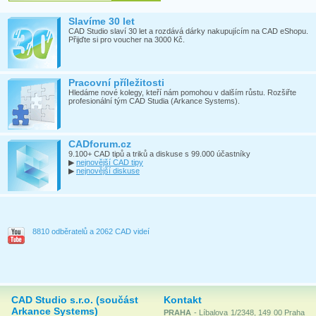
Slavíme 30 let
CAD Studio slaví 30 let a rozdává dárky nakupujícím na CAD eShopu.
Přijďte si pro voucher na 3000 Kč.
Pracovní příležitosti
Hledáme nové kolegy, kteří nám pomohou v dalším růstu. Rozšiřte
profesionální tým CAD Studia (Arkance Systems).
CADforum.cz
9.100+ CAD tipů a triků a diskuse s 99.000 účastníky
▶
nejnovější CAD tipy
▶
nejnovější diskuse
8810 odběratelů a 2062 CAD videí
CAD Studio s.r.o. (součást
Kontakt
Arkance Systems)
PRAHA
- Líbalova 1/2348, 149 00 Praha