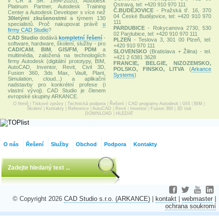
v ČR a SR: 1994-2020), Autodesk
Ostrava, tel: +420 910 970 111
Platinum Partner, Autodesk Training
Č.BUDĚJOVICE
- Pražská tř. 16, 370
Center a Autodesk Developer s více než
04 České Budějovice, tel: +420 910 970
30letými zkušenostmi
a týmem 130
111
specialistů. Proč nakupovat právě
u
PARDUBICE
- Rokycanova 2730, 530
firmy CAD Studio
?
02 Pardubice, tel: +420 910 970 111
CAD Studio
dodává
kompletní řešení
-
PLZEŇ
- Teslova 3, 301 00 Plzeň, tel:
software, hardware, školení, služby - pro
+420 910 970 111
CAD/CAM
,
BIM
,
GIS/FM
,
PDM
a
SLOVENSKO
(Bratislava + Žilina) - tel.
multimédia, založená na technologiích
+421 2 6381 3628
firmy Autodesk (digitální prototypy, BIM,
FRANCIE, BELGIE, NIZOZEMSKO,
AutoCAD, Inventor, Revit, Civil 3D,
POLSKO, FINSKO, LITVA
(
Arkance
Fusion 360, 3ds Max, Vault, Plant,
Systems
)
Simulation, cloud...) a aplikační
nadstavby pro konkrétní profese (i
vlastní vývoj). CAD Studio je členem
evropské skupiny ARKANCE.
O firmě
|
Tiskové zprávy
|
Technická podpora
|
Řešení
|
CAD programy Autodesk
|
GIS
|
BIM
|
Školení
|
Kontakty
|
Reference
|
AutoCAD
|
Revit
|
Inventor
|
Fusion 360
|
3D tisk
DOWNLOAD
|
HLEDAT
O nás
Řešení
Služby
Obchod
Podpora
Kontakty
© Copyright 2026
CAD Studio s.r.o. (ARKANCE)
|
kontakt
|
webmaster
|
ochrana soukromí