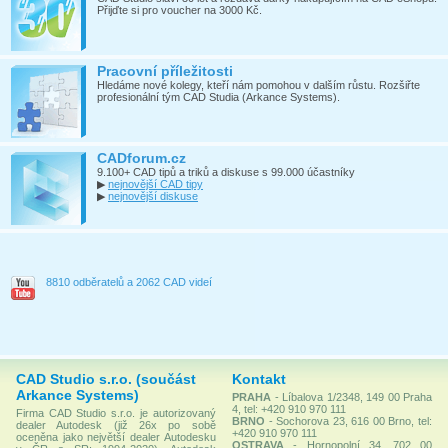
Přijďte si pro voucher na 3000 Kč.
Pracovní příležitosti
Hledáme nové kolegy, kteří nám pomohou v dalším růstu. Rozšiřte
profesionální tým CAD Studia (Arkance Systems).
CADforum.cz
9.100+ CAD tipů a triků a diskuse s 99.000 účastníky
▶
nejnovější CAD tipy
▶
nejnovější diskuse
8810 odběratelů a 2062 CAD videí
CAD Studio s.r.o. (součást
Kontakt
Arkance Systems)
PRAHA
- Líbalova 1/2348, 149 00 Praha
4, tel: +420 910 970 111
Firma CAD Studio s.r.o. je autorizovaný
BRNO
- Sochorova 23, 616 00 Brno, tel:
dealer Autodesk (již 26x po sobě
+420 910 970 111
oceněna jako největší dealer Autodesku
OSTRAVA
- Hornopolní 34, 702 00