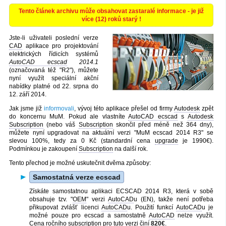
Tento článek archivu může obsahovat zastaralé informace - je již
více (12) roků starý !
Jste-li uživateli poslední verze
CAD
aplikace pro projektování
elektrických řídicích systémů
AutoCAD ecscad
2014.1
(označovaná též "R2"), můžete
nyní využít speciální akční
nabídky platné od 22. srpna do
12. září 2014.
Jak jsme již
informovali
, vývoj této aplikace přešel od firmy
Autodesk
zpět
do koncernu MuM. Pokud ale vlastníte
AutoCAD ecscad
s
Autodesk
Subscription
(nebo váš
Subscription
skončil před méně než 364 dny),
můžete nyní upgradovat na aktuální verzi "MuM ecscad 2014 R3" se
slevou 100%, tedy za 0 Kč (standardní cena
upgrade
je 1990€).
Podmínkou je zakoupení
Subscription
na další rok.
Tento přechod je možné uskutečnit dvěma způsoby:
Samostatná verze ecscad
Získáte samostatnou aplikaci ECSCAD 2014 R3, která v sobě
obsahuje tzv. "
OEM
" verzi
AutoCAD
u (EN), takže není potřeba
přikupovat zvlášť licenci
AutoCAD
u. Použití funkcí
AutoCAD
u je
možné pouze pro ecscad a samostatně
AutoCAD
nelze využít.
Cena ročního
subscription
pro tuto verzi činí
820€
.