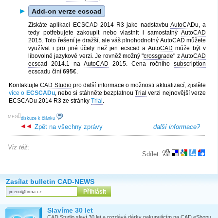
Add-on verze ecscad
Získáte aplikaci ECSCAD 2014 R3 jako nadstavbu
AutoCAD
u, a
tedy potřebujete zakoupit nebo vlastnit i samostatný
AutoCAD
2015. Toto řešení je dražší, ale váš plnohodnotný
AutoCAD
můžete
využívat i pro jiné účely než jen ecscad a
AutoCAD
může být v
libovolné jazykové verzi. Je rovněž možný "
crossgrade
" z
AutoCAD
ecscad
2014.1 na
AutoCAD
2015. Cena ročního
subscription
ecscadu činí
695€
.
Kontaktujte
CAD Studio
pro další informace o možnosti aktualizací, zjistěte
více o
ECSCADu
, nebo si stáhněte bezplatnou
Trial
verzi nejnovější verze
ECSCADu 2014 R3 ze stránky
Trial
.
[
]
MFG
diskuze k článku
Zpět na všechny zprávy
další informace?
Viz též:
Sdílet:
Zasílat bulletin CAD-NEWS
Slavíme 30 let
CAD Studio slaví 30 let a rozdává dárky nakupujícím na CAD eShopu.