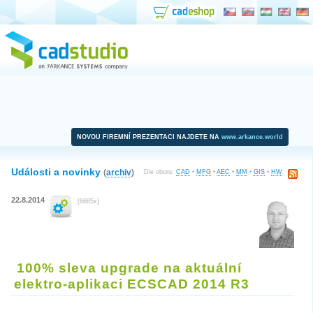
NOVOU FIREMNÍ PREZENTACI NAJDETE NA
www.arkance.world
Události a novinky
(
archiv
)
Dle oboru:
CAD
•
MFG
•
AEC
•
MM
•
GIS
•
HW
22.8.2014
[6685x]
100% sleva upgrade na aktuální
elektro-aplikaci ECSCAD 2014 R3