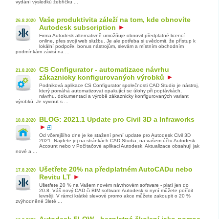
vydání výsledků žebříčku ...
Vaše produktivita záleží na tom, kde obnovíte
26.8.2020
Autodesk subscription
Firma Autodesk alternativně umožňuje obnovit předplatné licencí
online, přes svoji web službu. Je ale potřeba si uvědomit, že přístup k
lokální podpoře, bonus nástrojům, slevám a místním obchodním
podmínkám závisí na ...
CS Configurator - automatizace návrhu
21.8.2020
zákaznicky konfigurovaných výrobků
Podniková aplikace CS Configurator společnosti CAD Studio je nástroj,
který pomáhá automatizovat opakující se úlohy při poptávkách,
návrhu, dokumentaci a výrobě zákaznicky konfigurovaných variant
výrobků. Je vyvinut s ...
BLOG: 2021.1 Update pro Civil 3D a Infraworks
18.8.2020
Od včerejšího dne je ke stažení první update pro Autodesk Civil 3D
2021. Najdete jej na stránkách CAD Studia, na vašem účtu Autodesk
Account nebo v Počítačové aplikaci Autodesk. Aktualizace obsahují jak
nové a ...
Ušetřete 20% na předplatném AutoCADu nebo
17.8.2020
Revitu LT
Ušetřete 20 % na Vašem novém návrhovém software - platí jen do
20.8. Váš nový CAD či BIM software Autodesk si nyní můžete pořídit
levněji. V rámci krátké slevové promo akce můžete zakoupit o 20 %
zvýhodněné 3leté ...
Autodesk FLOW - bezplatná školení jako pomoc