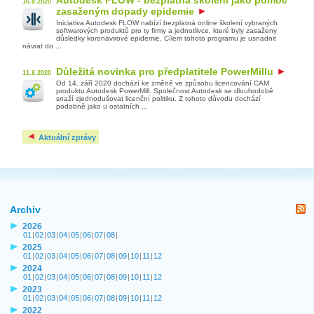
16.8.2020
zasaženým dopady epidemie
Iniciativa Autodesk FLOW nabízí bezplatná online školení vybraných
softwarových produktů pro ty firmy a jednotlivce, které byly zasaženy
důsledky koronavirové epidemie. Cílem tohoto programu je usnadnit
návrat do ...
Důležitá novinka pro předplatitele PowerMillu
11.8.2020
Od 14. září 2020 dochází ke změně ve způsobu licencování CAM
produktu Autodesk PowerMill. Společnost Autodesk se dlouhodobě
snaží zjednodušovat licenční politiku. Z tohoto důvodu dochází
podobně jako u ostatních ...
Aktuální zprávy
Archiv
2026
01
|
02
|
03
|
04
|
05
|
06
|
07
|
08
|
2025
01
|
02
|
03
|
04
|
05
|
06
|
07
|
08
|
09
|
10
|
11
|
12
2024
01
|
02
|
03
|
04
|
05
|
06
|
07
|
08
|
09
|
10
|
11
|
12
2023
01
|
02
|
03
|
04
|
05
|
06
|
07
|
08
|
09
|
10
|
11
|
12
2022