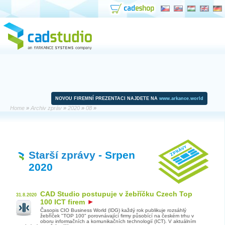
NOVOU FIREMNÍ PREZENTACI NAJDETE NA
www.arkance.world
Home
»
Archiv zpráv
»
2020
»
08
»
Starší zprávy
- Srpen
2020
CAD Studio postupuje v žebříčku Czech Top
31.8.2020
100 ICT firem
Časopis CIO Business World (IDG) každý rok publikuje rozsáhlý
žebříček "TOP 100" porovnávající firmy působící na českém trhu v
oboru informačních a komunikačních technologií (ICT). V aktuálním