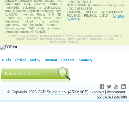
software, hardware, školení, služby - pro
+420 910 970 111
CAD/CAM
,
BIM
,
GIS/FM
,
PDM
a
SLOVENSKO
(Bratislava + Žilina) - tel.
multimédia, založená na technologiích
+421 2 6381 3628
firmy Autodesk (digitální prototypy, BIM,
FRANCIE, BELGIE, NIZOZEMSKO,
AutoCAD, Inventor, Revit, Civil 3D,
POLSKO, FINSKO, LITVA
(
Arkance
Fusion 360, 3ds Max, Vault, Plant,
Systems
)
Simulation, cloud...) a aplikační
nadstavby pro konkrétní profese (i
vlastní vývoj). CAD Studio je členem
evropské skupiny ARKANCE.
O firmě
|
Tiskové zprávy
|
Technická podpora
|
Řešení
|
CAD programy Autodesk
|
GIS
|
BIM
|
Školení
|
Kontakty
|
Reference
|
AutoCAD
|
Revit
|
Inventor
|
Fusion 360
|
3D tisk
DOWNLOAD
|
HLEDAT
O nás
Řešení
Služby
Obchod
Podpora
Kontakty
© Copyright 2026
CAD Studio s.r.o. (ARKANCE)
|
kontakt
|
webmaster
|
ochrana soukromí