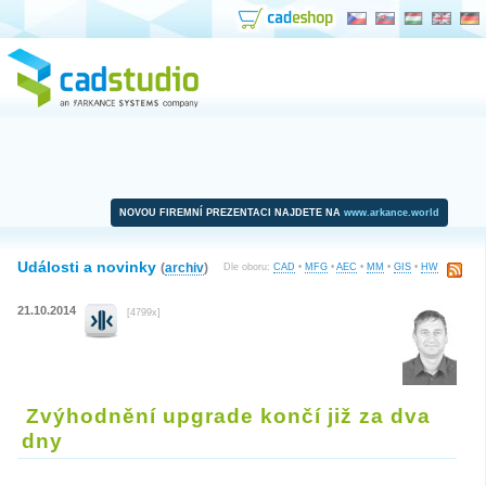
NOVOU FIREMNÍ PREZENTACI NAJDETE NA
www.arkance.world
Události a novinky
(
archiv
)
Dle oboru:
CAD
•
MFG
•
AEC
•
MM
•
GIS
•
HW
21.10.2014
[4799x]
Zvýhodnění upgrade končí již za dva
dny