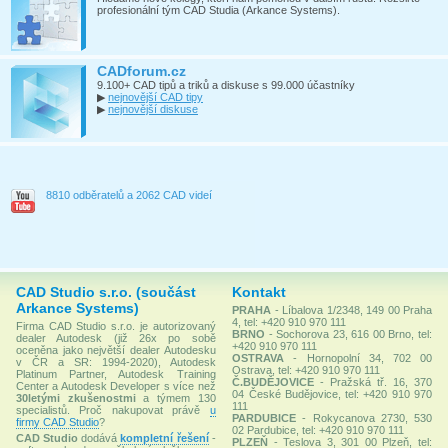
profesionální tým CAD Studia (Arkance Systems).
CADforum.cz
9.100+ CAD tipů a triků a diskuse s 99.000 účastníky
▶
nejnovější CAD tipy
▶
nejnovější diskuse
8810 odběratelů a 2062 CAD videí
CAD Studio s.r.o. (součást
Kontakt
Arkance Systems)
PRAHA
- Líbalova 1/2348, 149 00 Praha
4, tel: +420 910 970 111
Firma CAD Studio s.r.o. je autorizovaný
BRNO
- Sochorova 23, 616 00 Brno, tel:
dealer Autodesk (již 26x po sobě
+420 910 970 111
oceněna jako největší dealer Autodesku
OSTRAVA
- Hornopolní 34, 702 00
v ČR a SR: 1994-2020), Autodesk
Ostrava, tel: +420 910 970 111
Platinum Partner, Autodesk Training
Č.BUDĚJOVICE
- Pražská tř. 16, 370
Center a Autodesk Developer s více než
04 České Budějovice, tel: +420 910 970
30letými zkušenostmi
a týmem 130
111
specialistů. Proč nakupovat právě
u
PARDUBICE
- Rokycanova 2730, 530
firmy CAD Studio
?
02 Pardubice, tel: +420 910 970 111
CAD Studio
dodává
kompletní řešení
-
PLZEŇ
- Teslova 3, 301 00 Plzeň, tel: