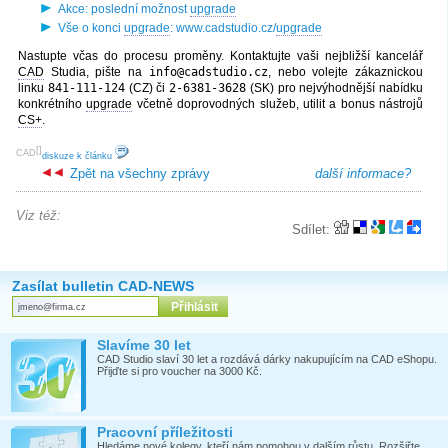
Akce: poslední možnost
upgrade
Vše o konci
upgrade
: www.cadstudio.cz/
upgrade
Nastupte včas do procesu proměny. Kontaktujte vaši nejbližší kancelář
CAD
Studia, pište na
info@cadstudio.cz
, nebo volejte zákaznickou
linku
841-111-124
(CZ) či
2-6381-3628
(SK) pro nejvýhodnější nabídku
konkrétního
upgrade
včetně doprovodných služeb, utilit a bonus nástrojů
CS+
.
[
]
CAD
diskuze k článku
Zpět na všechny zprávy
další informace?
Viz též:
Sdílet:
Zasílat bulletin CAD-NEWS
Slavíme 30 let
CAD Studio slaví 30 let a rozdává dárky nakupujícím na CAD eShopu.
Přijďte si pro voucher na 3000 Kč.
Pracovní příležitosti
Hledáme nové kolegy, kteří nám pomohou v dalším růstu. Rozšiřte