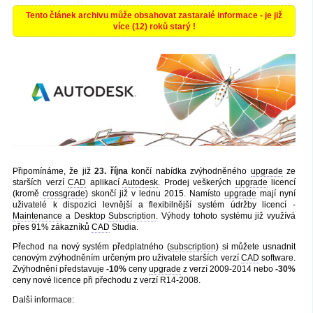
Tento článek archivu může obsahovat zastaralé informace - je již
více (12) roků starý !
Připomínáme, že již
23. října
končí nabídka zvýhodněného
upgrade
ze
starších verzí
CAD
aplikací
Autodesk
. Prodej veškerých
upgrade
licencí
(kromě
crossgrade
) skončí již v lednu 2015. Namísto
upgrade
mají nyní
uživatelé k dispozici levnější a flexibilnější systém údržby licencí -
Maintenance
a Desktop
Subscription
. Výhody tohoto systému již využívá
přes 91% zákazníků
CAD
Studia.
Přechod na nový systém předplatného (
subscription
) si můžete usnadnit
cenovým zvýhodněním určeným pro uživatele starších verzí
CAD
software.
Zvýhodnění představuje
-10%
ceny
upgrade
z verzí 2009-2014 nebo
-30%
ceny nové licence při přechodu z verzí R14-2008.
Další informace: