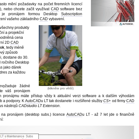
asto mění požadavky na počet firemních licencí
), nebo chcete začít využívat
CAD
software bez
ce, je pronájem formou Desktop
Subscription
ízení vašeho základního
CAD
vybavení.
 všechny produkty
ční a projekční
ýhodněná cena
rní 2D
CAD
rok
, tedy méně
ový způsob
li, dostane do 30.
l ročního Desktop
ás jako dárek
 dres za každou
nevyžaduje žádné
(klikněte pro větší)
te váš pronájem
m pronájmu máte přístup vždy k aktuální verzi software a k dalším výhodám
eb a podpory. K
AutoCAD
u LT tak dostanete i rozšířené služby
CS+
od firmy
CAD
us nástrojů
CADstudio LT Extension
.
 na pronájem (desktop subs.) licence
AutoCAD
u LT - až 7 let jde o finančně
í: