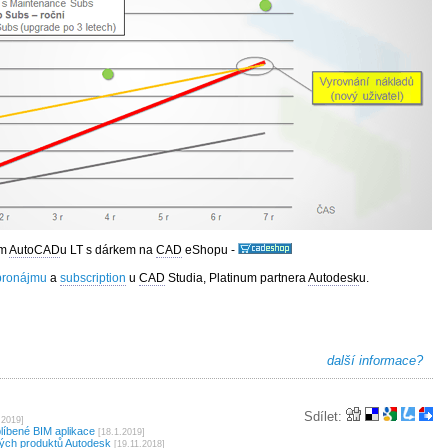
em
AutoCAD
u LT s dárkem na
CAD
eShopu -
pronájmu
a
subscription
u
CAD
Studia, Platinum partnera
Autodesk
u.
další informace?
Sdílet:
.2019]
líbené BIM aplikace
[18.1.2019]
ných produktů Autodesk
[19.11.2018]