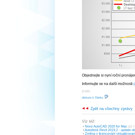
Objednejte si nyní roční pronáj
Informujte se na další možnosti
[
CAD
]
diskuze k článku
Zpět na všechny zprávy
Viz též:
•
Nový AutoCAD 2020 for Mac
[10.7
•
Autodesk Revit 2019.2 - update ob
•
Změna v licencování virtualizova