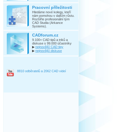
Pracovní příležitosti
Hledáme nové kolegy, kteří
nám pomohou v dalším růstu.
Rozšiřte profesionální tým
CAD Studia (Arkance
Systems).
CADforum.cz
9.100+ CAD tipů a triků a
diskuse s 99.000 účastníky
▶
nejnovější CAD tipy
▶
nejnovější diskuse
8810 odběratelů a 2062 CAD videí