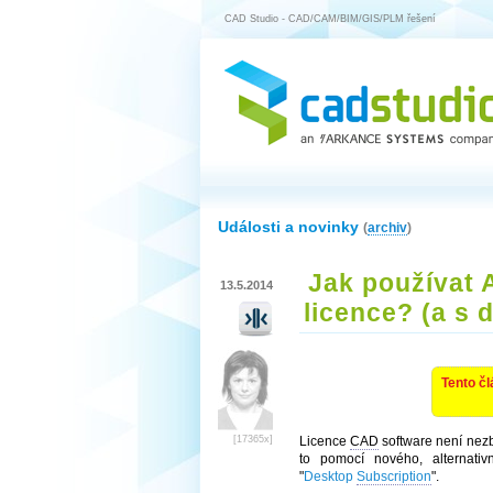
CAD Studio - CAD/CAM/BIM/GIS/PLM řešení
Události a novinky
(
archiv
)
Jak používat 
13.5.2014
licence? (a s 
Tento čl
[17365x]
Licence
CAD
software není nezby
to pomocí nového, alternativ
"
Desktop
Subscription
".