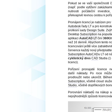
Pokud se ve vaší společnosti č
(např. podle vytížení zakázkami
nutnosti počáteční investi
překvapivě levnou cestou k poř
Pronájem licencí je nabízen pro
Autodesk
řady LT a pro konstruk
profesní sady
Design Suite
. Zv
Desktop
Subscription
na populá
aplikaci
AutoCAD LT
činí
360€/
než 1€ denně. Abychom tento n
licencování ještě více zatraktivni
července každý nový předplatite
Subscription
AutoCAD
u LT od n
cyklistický dres
CAD
Studia (1
licenci).
Pořízení pronajaté licence 
další náklady. Po roce může
prodloužit nebo ukončit. Běhe
Subscription
, včetně cloud služ
Studio
, včetně doplňkových bon
Porovnání nákladů na nákup a
nejvýhodnější způsob licencován