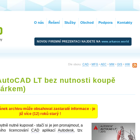
O nás
Řešení
Služby
Obchod
Podpora
Kontakty
NOVOU FIREMNÍ PREZENTACI NAJDETE NA
www.arkance.world
Dle oboru:
CAD
•
MFG
•
AEC
•
MM
•
GIS
•
HW
AutoCAD LT bez nutnosti koupě
dárkem)
ánek archivu může obsahovat zastaralé informace - je
již více (12) roků starý !
tně nutné kupovat - stačí si je jen pronajmout, a
ního licencování
CAD
aplikací
Autodesk
, tzv.