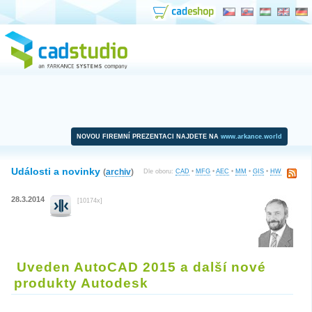
NOVOU FIREMNÍ PREZENTACI NAJDETE NA
www.arkance.world
Události a novinky
(
archiv
)
Dle oboru:
CAD
•
MFG
•
AEC
•
MM
•
GIS
•
HW
28.3.2014
[10174x]
Uveden AutoCAD 2015 a další nové
produkty Autodesk