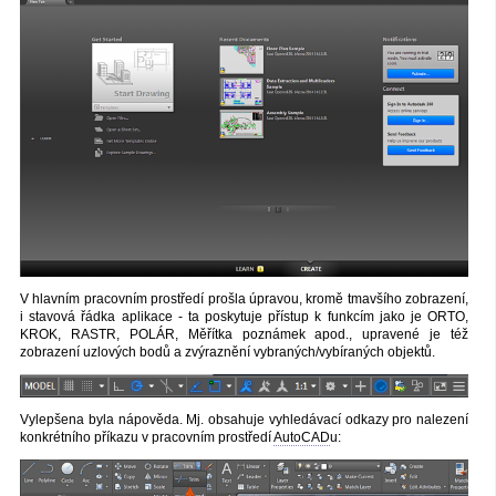
V hlavním pracovním prostředí prošla úpravou, kromě tmavšího zobrazení,
i stavová řádka aplikace - ta poskytuje přístup k funkcím jako je ORTO,
KROK, RASTR, POLÁR, Měřítka poznámek apod., upravené je též
zobrazení uzlových bodů a zvýraznění vybraných/vybíraných objektů.
Vylepšena byla nápověda. Mj. obsahuje vyhledávací odkazy pro nalezení
konkrétního příkazu v pracovním prostředí
AutoCAD
u: