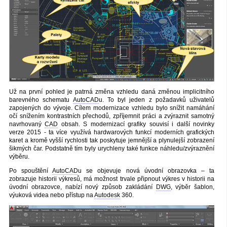
Už na první pohled je patrná změna vzhledu daná změnou implicitního
barevného schematu
AutoCAD
u. To byl jeden z požadavků uživatelů
zapojených do vývoje. Cílem modernizace vzhledu bylo snížit namáhání
očí snížením kontrastních přechodů, zpříjemnit práci a zvýraznit samotný
navrhovaný
CAD
obsah. S modernizací grafiky souvisí i další novinky
verze 2015 - ta více využívá hardwarových funkcí moderních grafických
karet a kromě vyšší rychlosti tak poskytuje jemnější a plynulejší zobrazení
šikmých čar. Podstatně tím byly urychleny také funkce náhledu/zvýraznění
výběru.
Po spouštění
AutoCAD
u se objevuje nová úvodní obrazovka – ta
zobrazuje historii výkresů, má možnost trvale připnout výkres v historii na
úvodní obrazovce, nabízí nový způsob zakládání
DWG
, výběr šablon,
výuková videa nebo přístup na
Autodesk
360.