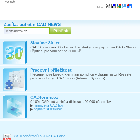
Viz též:
Sdílet:
Zasílat bulletin CAD-NEWS
Slavíme 30 let
CAD Studio slaví 30 let a rozdává dárky nakupujícím na CAD eShopu.
Přijďte si pro voucher na 3000 Kč.
Pracovní příležitosti
Hledáme nové kolegy, kteří nám pomohou v dalším růstu. Rozšiřte
profesionální tým CAD Studia (Arkance Systems).
CADforum.cz
9.100+ CAD tipů a triků a diskuse s 99.000 účastníky
▶
nejnovější CAD tipy
▶
nejnovější diskuse
8810 odběratelů a 2062 CAD videí