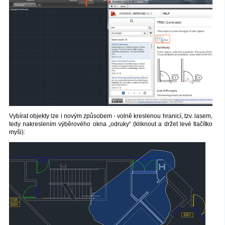
Vybírat objekty lze i novým způsobem - volně kreslenou hranicí, tzv. lasem,
tedy nakreslením výběrového okna „odruky“ (kliknout a držet levé tlačítko
myši):