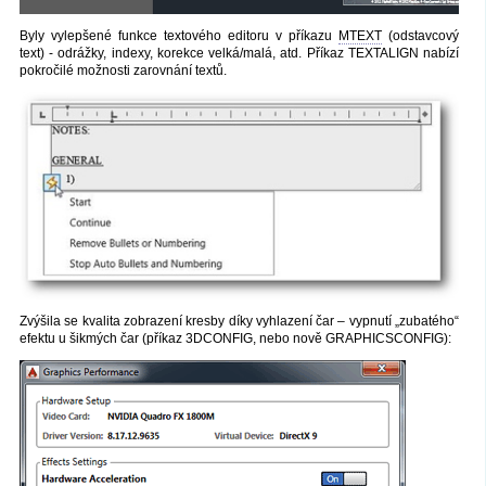
Byly vylepšené funkce textového editoru v příkazu
MTEXT
(odstavcový
text) - odrážky, indexy, korekce velká/malá, atd. Příkaz TEXTALIGN nabízí
pokročilé možnosti zarovnání textů.
Zvýšila se kvalita zobrazení kresby díky vyhlazení čar – vypnutí „zubatého“
efektu u šikmých čar (příkaz 3DCONFIG, nebo nově GRAPHICSCONFIG):