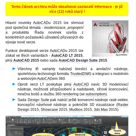
Tento článek archivu může obsahovat zastaralé informace - je již
více (12) roků starý !
Hlavní novinky
AutoCAD
u 2015 lze shrnout
pod společná témata -
modernizace
,
propojení
a
produktita
. Řada novinek vzešla z
konkrétních požadavků uživatelů přizvaných do
vývoje nové verze.
Funkce desktopové verze
AutoCAD
u 2015 lze
získat ve třech variantách -
AutoCAD LT
2015
,
plný
AutoCAD
2015
nebo sada
AutoCAD
Design Suite
2015
.
Všechny tři varianty nabízejí kreslicí a anotační nástroje,
spolehlivou technologii formátu
TrustedDWG
a integraci s mobilním
a webovým
AutoCAD
em 360.
Oproti verzi LT poskytuje plný
AutoCAD
navíc 3D modelovací
nástroje, možnosti přizpůsobení a nadstaveb, síťové licencování,
mračna bodů a službu 360
render
ing (se
subscription
).
Sada
Design Suite
pak nabízí ještě konverzní nástroje rastr-vektor,
koncepční návrhové nástroje a pokročilé 3D vizualizace (
Raster
Design
2015,
Showcase
2015,
Mudbox
2015,
3ds Max
2015).