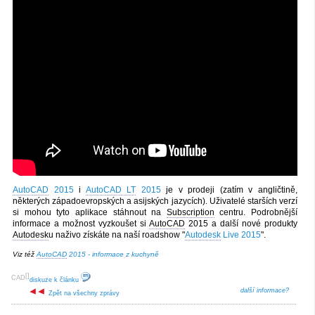
AutoCAD
2015
i
AutoCAD LT
2015
je v prodeji (zatím v angličtině,
některých západoevropských a asijských jazycích). Uživatelé starších verzí
si mohou tyto aplikace stáhnout na
Subscription
centru. Podrobnější
informace a možnost vyzkoušet si
AutoCAD
2015 a další nové produkty
Autodesk
u naživo získáte na naší roadshow "
Autodesk
Live 2015
".
Viz též
AutoCAD
2015 - informace z kuchyně
[
]
CAD
diskuze k článku
další informace?
Zpět na všechny zprávy