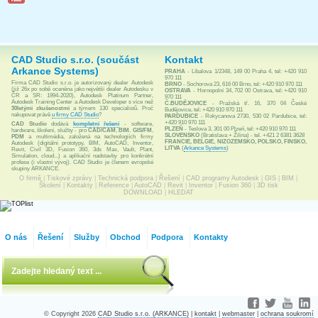
CAD Studio s.r.o. (součást
Kontakt
Arkance Systems)
PRAHA
- Líbalova 1/2348, 149 00 Praha 4, tel: +420 910
970 111
Firma CAD Studio s.r.o. je autorizovaný dealer Autodesk
BRNO
- Sochorova 23, 616 00 Brno, tel: +420 910 970 111
(již 26x po sobě oceněna jako největší dealer Autodesku v
OSTRAVA
- Hornopolní 34, 702 00 Ostrava, tel: +420 910
ČR a SR: 1994-2020), Autodesk Platinum Partner,
970 111
Autodesk Training Center a Autodesk Developer s více než
Č.BUDĚJOVICE
- Pražská tř. 16, 370 04 České
30letými zkušenostmi
a týmem 130 specialistů. Proč
Budějovice, tel: +420 910 970 111
nakupovat právě
u firmy CAD Studio
?
PARDUBICE
- Rokycanova 2730, 530 02 Pardubice, tel:
+420 910 970 111
CAD Studio
dodává
kompletní řešení
- software,
PLZEŇ
- Teslova 3, 301 00 Plzeň, tel: +420 910 970 111
hardware, školení, služby - pro
CAD/CAM
,
BIM
,
GIS/FM
,
SLOVENSKO
(Bratislava + Žilina) - tel. +421 2 6381 3628
PDM
a multimédia, založená na technologiích firmy
FRANCIE, BELGIE, NIZOZEMSKO, POLSKO, FINSKO,
Autodesk (digitální prototypy, BIM, AutoCAD, Inventor,
LITVA
(
Arkance Systems
)
Revit, Civil 3D, Fusion 360, 3ds Max, Vault, Plant,
Simulation, cloud...) a aplikační nadstavby pro konkrétní
profese (i vlastní vývoj). CAD Studio je členem evropské
skupiny ARKANCE.
O firmě
|
Tiskové zprávy
|
Technická podpora
|
Řešení
|
CAD programy Autodesk
|
GIS
|
BIM
|
Školení
|
Kontakty
|
Reference
|
AutoCAD
|
Revit
|
Inventor
|
Fusion 360
|
3D tisk
DOWNLOAD
|
HLEDAT
O nás
Řešení
Služby
Obchod
Podpora
Kontakty
© Copyright 2026
CAD Studio s.r.o. (ARKANCE)
|
kontakt
|
webmaster
|
ochrana soukromí