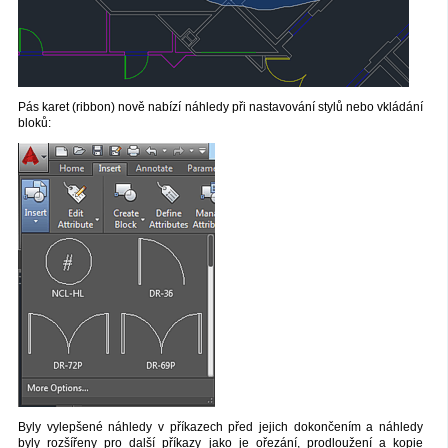
Pás karet (ribbon) nově nabízí náhledy při nastavování stylů nebo vkládání
bloků:
Byly vylepšené náhledy v příkazech před jejich dokončením a náhledy
byly rozšířeny pro další příkazy jako je ořezání, prodloužení a kopie