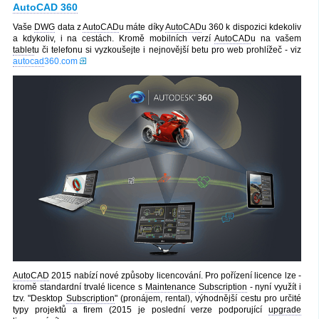
AutoCAD 360
Vaše
DWG
data z
AutoCAD
u máte díky
AutoCAD
u 360 k dispozici kdekoliv
a kdykoliv, i na cestách. Kromě mobilních verzí
AutoCAD
u na vašem
tablet
u či telefonu si vyzkoušejte i nejnovější betu pro web prohlížeč - viz
autocad
360.com
AutoCAD
2015 nabízí nové způsoby licencování. Pro pořízení licence lze -
kromě standardní trvalé licence s
Maintenance
Subscription
- nyní využít i
tzv. "Desktop
Subscription
" (pronájem, rental), výhodnější cestu pro určité
typy projektů a firem (2015 je poslední verze podporující
upgrade