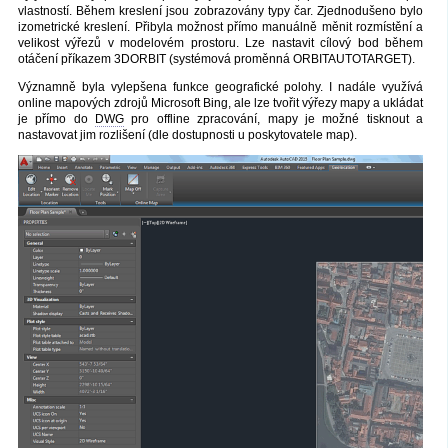
vlastností. Během kreslení jsou zobrazovány typy čar. Zjednodušeno bylo
izometrické kreslení. Přibyla možnost přímo manuálně měnit rozmístění a
velikost výřezů v modelovém prostoru. Lze nastavit cílový bod během
otáčení příkazem 3DORBIT (systémová proměnná ORBITAUTOTARGET).
Významně byla vylepšena funkce geografické polohy. I nadále využívá
online mapových zdrojů Microsoft Bing, ale lze tvořit výřezy mapy a ukládat
je přímo do
DWG
pro offline zpracování, mapy je možné tisknout a
nastavovat jim rozlišení (dle dostupnosti u poskytovatele map).