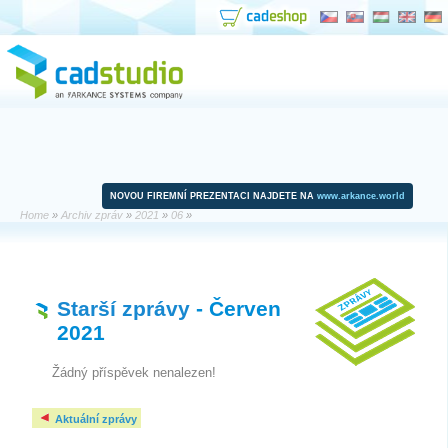
NOVOU FIREMNÍ PREZENTACI NAJDETE NA
www.arkance.world
Home
»
Archiv zpráv
»
2021
»
06
»
Starší zprávy
- Červen
2021
Žádný příspěvek nenalezen!
Aktuální zprávy