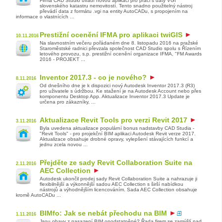
Firma CAD Studio uvádí novou aplikaci pro práci s daty VGI
slovenského katastru nemovitostí. Tento snadno použitelný nástroj
převádí data z formátu .vgi na entity AutoCADu, s propojením na
informace o vlastnících ...
Prestižní ocenění IFMA pro aplikaci twiGIS
10.11.2016
Na slavnostním večeru pořádaném dne 8. listopadu 2016 na pražské
Staroměstské radnici převzala společnost CAD Studio spolu s Řízením
letového provozu, s.p. prestižní ocenění organizace IFMA, "FM Awards
2016 - PROJEKT ...
Inventor 2017.3 - co je nového?
8.11.2016
Od dnešního dne je k dispozici nový Autodesk Inventor 2017.3 (R3)
pro uživatele s údržbou. Ke stažení je na Autodesk Account nebo přes
komponentu Desktop App. Aktualizace Inventor 2017.3 Update je
určena pro zákazníky, ...
Aktualizace Revit Tools pro verzi Revit 2017
3.11.2016
Byla uvedena aktualizace populární bonus nadstavby CAD Studia -
"Revit Tools" - pro projekční BIM aplikaci Autodesk Revit verze 2017.
Aktualizace obsahuje drobné opravy, vylepšení stávajících funkcí a
jednu zcela novou ...
Přejděte ze sady Revit Collaboration Suite na
2.11.2016
AEC Collection
Autodesk ukončil prodej sady Revit Collaboration Suite a nahrazuje ji
flexibilnější a výkonnější sadou AEC Collection s širší nabídkou
nástrojů a výhodnějším licencováním. Sada AEC Collection obsahuje
kromě AutoCADu ...
BIMfo: Jak se nebát přechodu na BIM
1.11.2016
Jsou obavy z nasazení BIM opodstatněné? Řada firem se zamýšlí nad