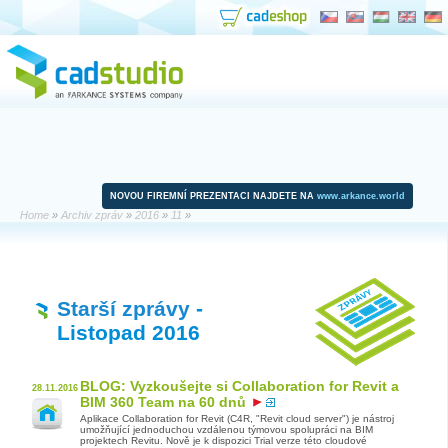
NOVOU FIREMNÍ PREZENTACI NAJDETE NA
www.arkance.world
Home
»
Archiv zpráv
»
2016
»
11
»
Starší zprávy
-
Listopad 2016
BLOG: Vyzkoušejte si Collaboration for Revit a
28.11.2016
BIM 360 Team na 60 dnů
Aplikace Collaboration for Revit (C4R, "Revit cloud server") je nástroj
umožňující jednoduchou vzdálenou týmovou spolupráci na BIM
projektech Revitu. Nově je k dispozici Trial verze této cloudové