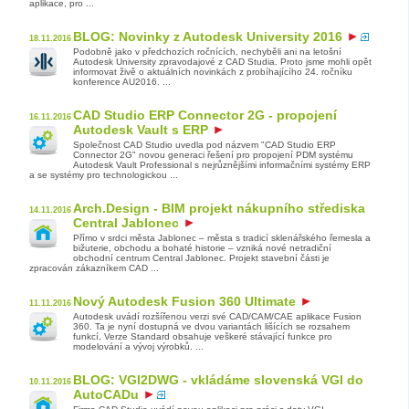
aplikace, pro ...
BLOG: Novinky z Autodesk University 2016
18.11.2016
Podobně jako v předchozích ročnících, nechyběli ani na letošní
Autodesk University zpravodajové z CAD Studia. Proto jsme mohli opět
informovat živě o aktuálních novinkách z probíhajícího 24. ročníku
konference AU2016. ...
CAD Studio ERP Connector 2G - propojení
16.11.2016
Autodesk Vault s ERP
Společnost CAD Studio uvedla pod názvem "CAD Studio ERP
Connector 2G" novou generaci řešení pro propojení PDM systému
Autodesk Vault Professional s nejrůznějšími informačními systémy ERP
a se systémy pro technologickou ...
Arch.Design - BIM projekt nákupního střediska
14.11.2016
Central Jablonec
Přímo v srdci města Jablonec – města s tradicí sklenářského řemesla a
bižuterie, obchodu a bohaté historie – vzniká nové netradiční
obchodní centrum Central Jablonec. Projekt stavební části je
zpracován zákazníkem CAD ...
Nový Autodesk Fusion 360 Ultimate
11.11.2016
Autodesk uvádí rozšířenou verzi své CAD/CAM/CAE aplikace Fusion
360. Ta je nyní dostupná ve dvou variantách lišících se rozsahem
funkcí, Verze Standard obsahuje veškeré stávající funkce pro
modelování a vývoj výrobků. ...
BLOG: VGI2DWG - vkládáme slovenská VGI do
10.11.2016
AutoCADu