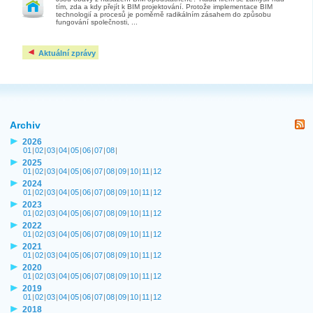
tím, zda a kdy přejít k BIM projektování. Protože implementace BIM
technologií a procesů je poměrně radikálním zásahem do způsobu
fungování společnosti, ...
Aktuální zprávy
Archiv
2026
01
|
02
|
03
|
04
|
05
|
06
|
07
|
08
|
2025
01
|
02
|
03
|
04
|
05
|
06
|
07
|
08
|
09
|
10
|
11
|
12
2024
01
|
02
|
03
|
04
|
05
|
06
|
07
|
08
|
09
|
10
|
11
|
12
2023
01
|
02
|
03
|
04
|
05
|
06
|
07
|
08
|
09
|
10
|
11
|
12
2022
01
|
02
|
03
|
04
|
05
|
06
|
07
|
08
|
09
|
10
|
11
|
12
2021
01
|
02
|
03
|
04
|
05
|
06
|
07
|
08
|
09
|
10
|
11
|
12
2020
01
|
02
|
03
|
04
|
05
|
06
|
07
|
08
|
09
|
10
|
11
|
12
2019
01
|
02
|
03
|
04
|
05
|
06
|
07
|
08
|
09
|
10
|
11
|
12
2018