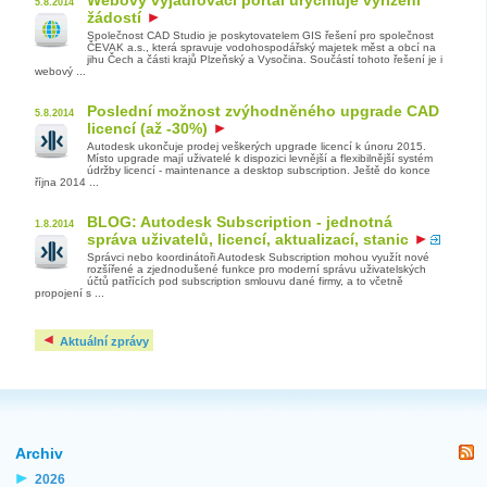
5.8.2014
žádostí
Společnost CAD Studio je poskytovatelem GIS řešení pro společnost
ČEVAK a.s., která spravuje vodohospodářský majetek měst a obcí na
jihu Čech a části krajů Plzeňský a Vysočina. Součástí tohoto řešení je i
webový ...
Poslední možnost zvýhodněného upgrade CAD
5.8.2014
licencí (až -30%)
Autodesk ukončuje prodej veškerých upgrade licencí k únoru 2015.
Místo upgrade mají uživatelé k dispozici levnější a flexibilnější systém
údržby licencí - maintenance a desktop subscription. Ještě do konce
října 2014 ...
BLOG: Autodesk Subscription - jednotná
1.8.2014
správa uživatelů, licencí, aktualizací, stanic
Správci nebo koordinátoři Autodesk Subscription mohou využít nové
rozšířené a zjednodušené funkce pro moderní správu uživatelských
účtů patřících pod subscription smlouvu dané firmy, a to včetně
propojení s ...
Aktuální zprávy
Archiv
2026