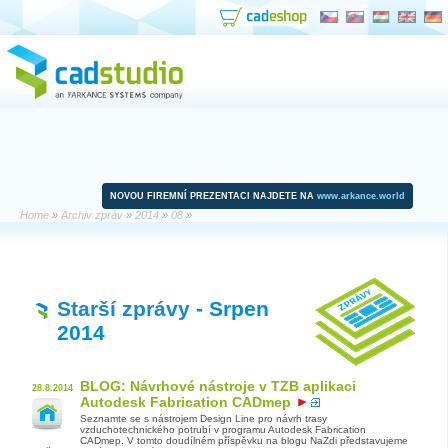
NOVOU FIREMNÍ PREZENTACI NAJDETE NA
www.arkance.world
Home
»
Archiv zpráv
»
2014
»
08
»
Starší zprávy
- Srpen
2014
BLOG: Návrhové nástroje v TZB aplikaci
28.8.2014
Autodesk Fabrication CADmep
Seznamte se s nástrojem Design Line pro návrh trasy
vzduchotechnického potrubí v programu Autodesk Fabrication
CADmep. V tomto doudílném příspěvku na blogu NaZdi představujeme