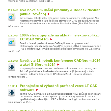
možnosti rychlé a efektivní tvorby 3D ...
Dva nové simulační produkty Autodesk Nastran
27.8.2014
(aktualizováno)
Již v červnu tohoto roku byla nově získaná simulační technologie NEi
Nastran integrována jako řešič do stávajících CAE produktů Autodesk
Simulation Mechanical a Autodesk Simulation Flex (Sim 360 Pro) - viz
informace na ...
100% sleva upgrade na aktuální elektro-aplikaci
22.8.2014
ECSCAD 2014 R3
Jste-li uživateli poslední verze CAD aplikace pro projektování
elektrických řídicích systémů AutoCAD ecscad 2014.1 (označovaná též
"R2"), můžete nyní využít speciální akční nabídky platné od 22. srpna
do 12. září ...
Navštivte 11. ročník konference CADfórum 2014
21.8.2014
a akci GISfórum 2014
Jak jsme již informovali v aktuálním vydání bulletinu CAD News, dne
24. září proběhne v brněnském hotelu Avanti již jedenáctý ročník
tradiční odborné konference CADfórum 2014 - největší domácí
konference pro ...
Pronajměte si výhodně profesní verze LT CAD
6.8.2014
software
Tenhle CAD software si už kupovat nemusíte! Nový způsob licencování
- Autodesk Desktop Subscription - je ekonomicky výhodná cesta k
využívání nejmodernějších CAD a BIM technologií pro konstruování a
projektování ve 2D ...
Webový vyjadřovací portál urychluje vyřízení