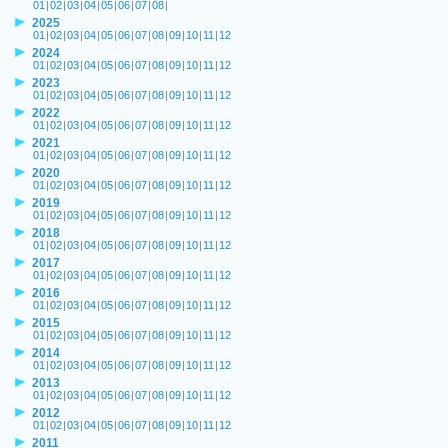
01
|
02
|
03
|
04
|
05
|
06
|
07
|
08
|
2025
01
|
02
|
03
|
04
|
05
|
06
|
07
|
08
|
09
|
10
|
11
|
12
2024
01
|
02
|
03
|
04
|
05
|
06
|
07
|
08
|
09
|
10
|
11
|
12
2023
01
|
02
|
03
|
04
|
05
|
06
|
07
|
08
|
09
|
10
|
11
|
12
2022
01
|
02
|
03
|
04
|
05
|
06
|
07
|
08
|
09
|
10
|
11
|
12
2021
01
|
02
|
03
|
04
|
05
|
06
|
07
|
08
|
09
|
10
|
11
|
12
2020
01
|
02
|
03
|
04
|
05
|
06
|
07
|
08
|
09
|
10
|
11
|
12
2019
01
|
02
|
03
|
04
|
05
|
06
|
07
|
08
|
09
|
10
|
11
|
12
2018
01
|
02
|
03
|
04
|
05
|
06
|
07
|
08
|
09
|
10
|
11
|
12
2017
01
|
02
|
03
|
04
|
05
|
06
|
07
|
08
|
09
|
10
|
11
|
12
2016
01
|
02
|
03
|
04
|
05
|
06
|
07
|
08
|
09
|
10
|
11
|
12
2015
01
|
02
|
03
|
04
|
05
|
06
|
07
|
08
|
09
|
10
|
11
|
12
2014
01
|
02
|
03
|
04
|
05
|
06
|
07
|
08
|
09
|
10
|
11
|
12
2013
01
|
02
|
03
|
04
|
05
|
06
|
07
|
08
|
09
|
10
|
11
|
12
2012
01
|
02
|
03
|
04
|
05
|
06
|
07
|
08
|
09
|
10
|
11
|
12
2011