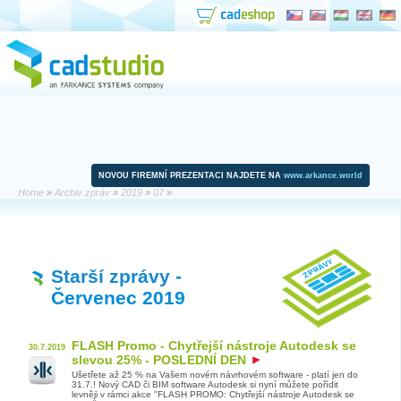
NOVOU FIREMNÍ PREZENTACI NAJDETE NA
www.arkance.world
Home
»
Archiv zpráv
»
2019
»
07
»
Starší zprávy
-
Červenec 2019
FLASH Promo - Chytřejší nástroje Autodesk se
30.7.2019
slevou 25% - POSLEDNÍ DEN
Ušetřete až 25 % na Vašem novém návrhovém software - platí jen do
31.7.! Nový CAD či BIM software Autodesk si nyní můžete pořídit
levněji v rámci akce "FLASH PROMO: Chytřejší nástroje Autodesk se