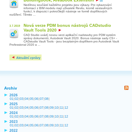
Nedílnou součástí každého projektu jsou výkazy. Pro vykazování
informací z BIM modelu mají uživatelé Revitu, kromě vestavěných
funkcí, k dispozici i pokročilejší nástroje ve formě doplňkových
rozšíření. Těmito ...
Nová verze PDM bonus nástrojů CADstudio
3.7.2019
Vault Tools 2020
CAD Studio uvádí novou verzi aplikační nadstavby pro PDM systém
správy dokumentů, Autodesk Vault 2020. Bonus nástroje sady CS+ -
CADstudio Vault Tools - jsou bezplatným doplňkem pro Autodesk Vault
Professional 2020 a ...
Aktuální zprávy
Archiv
2026
01
|
02
|
03
|
04
|
05
|
06
|
07
|
08
|
2025
01
|
02
|
03
|
04
|
05
|
06
|
07
|
08
|
09
|
10
|
11
|
12
2024
01
|
02
|
03
|
04
|
05
|
06
|
07
|
08
|
09
|
10
|
11
|
12
2023
01
|
02
|
03
|
04
|
05
|
06
|
07
|
08
|
09
|
10
|
11
|
12
2022