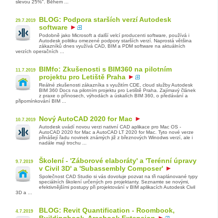
slevou 25%". Během ...
BLOG: Podpora starších verzí Autodesk
29.7.2019
software
Podobně jako Microsoft a další velcí producenti software, používá i
Autodesk politiku omezené podpory starších verzí. Naprostá většina
zákazníků dnes využívá CAD, BIM a PDM software na aktuálních
verzích operačních ...
BIMfo: Zkušenosti s BIM360 na pilotním
11.7.2019
projektu pro Letiště Praha
Reálné zkušenosti zákazníka s využitím CDE, cloud služby Autodesk
BIM 360 Docs na pilotním projektu pro Letiště Praha. Zajímavý článek
z praxe o přínosech, výhodách a úskalích BIM 360, o předávání a
připomínkování BIM ...
Nový AutoCAD 2020 for Mac
10.7.2019
Autodesk uvádí novou verzi nativní CAD aplikace pro Mac OS -
AutoCAD 2020 for Mac a AutoCAD LT 2020 for Mac. Tyto nové verze
přinášejí řadu novinek známých již z březnových Winodws verzí, ale i
nadále mají trochu ...
Školení - 'Záborové elaboráty' a 'Terénní úpravy
9.7.2019
v Civil 3D' a 'Subassembly Composer'
Společnost CAD Studio si vás dovoluje pozvat na tři naplánované typy
speciálních školení určených pro projektanty. Seznamte se novými,
efektivnějšími postupy při projektování v BIM aplikacích Autodesk Civil
3D a ...
BLOG: Revit Quantification - Roombook,
4.7.2019
Buildingbook, Areabook Extension