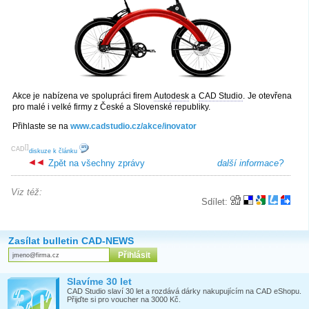
Akce je nabízena ve spolupráci firem
Autodesk
a
CAD Studio
. Je otevřena
pro malé i velké firmy z České a Slovenské republiky.
Přihlaste se na
www.cadstudio.cz/akce/inovator
[
]
CAD
diskuze k článku
Zpět na všechny zprávy
další informace?
Viz též:
Sdílet:
Zasílat bulletin CAD-NEWS
Slavíme 30 let
CAD Studio slaví 30 let a rozdává dárky nakupujícím na CAD eShopu.
Přijďte si pro voucher na 3000 Kč.