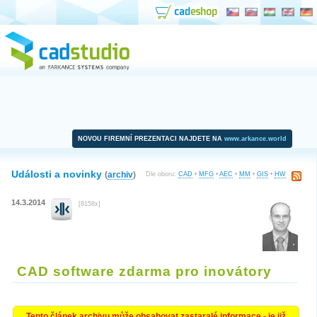
NOVOU FIREMNÍ PREZENTACI NAJDETE NA
www.arkance.world
Události a novinky
(
archiv
)
Dle oboru:
CAD
•
MFG
•
AEC
•
MM
•
GIS
•
HW
14.3.2014
[8158x]
CAD software zdarma pro inovátory
Tento článek archivu může obsahovat zastaralé informace - je již