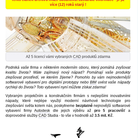
více (12) roků starý !
Až 5 licencí vámi vybraných
CAD
produktů zdarma
Podniká vaše firma v některém moderním oboru, který pomáhá zvyšovat
kvalitu života? Máte zajímavý nový nápad? Pomáhají vaše produkty
zlepšovat prostředí, ve kterém žijeme? Pomohlo by vám nejmodernější
softwarové vybavení pro digitální prototypy nebo
BIM
uvést vaše nápady
rychleji do života? Toto vybavení nyní můžete získat zdarma!
Vybraným projekčním a konstrukčním firmám s nejlepšími inovativními
nápady, které nejlépe využijí moderní návrhové technologie pro
zlepšování světa kolem nás, poskytneme
bezplatně
nejnovější softwarové
vybavení firmy
Autodesk
dle jejich výběru až
pro 5 pracovišť
a
doprovodné služby
CAD
Studia - to vše v hodnotě až
3.5 mil. Kč
.