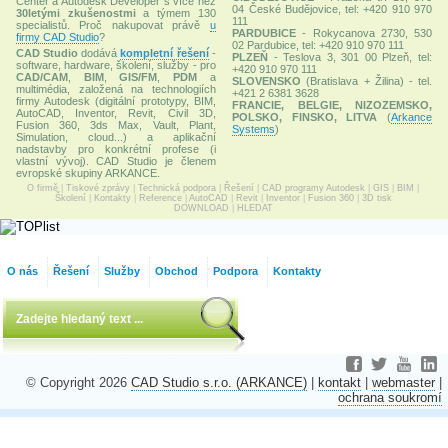
Center a Autodesk Developer s více než
04 České Budějovice, tel: +420 910 970
30letými zkušenostmi
a týmem 130
111
specialistů. Proč nakupovat právě
u
PARDUBICE
- Rokycanova 2730, 530
firmy CAD Studio
?
02 Pardubice, tel: +420 910 970 111
CAD Studio
dodává
kompletní řešení
-
PLZEŇ
- Teslova 3, 301 00 Plzeň, tel:
software, hardware, školení, služby - pro
+420 910 970 111
CAD/CAM
,
BIM
,
GIS/FM
,
PDM
a
SLOVENSKO
(Bratislava + Žilina) - tel.
multimédia, založená na technologiích
+421 2 6381 3628
firmy Autodesk (digitální prototypy, BIM,
FRANCIE, BELGIE, NIZOZEMSKO,
AutoCAD, Inventor, Revit, Civil 3D,
POLSKO, FINSKO, LITVA
(
Arkance
Fusion 360, 3ds Max, Vault, Plant,
Systems
)
Simulation, cloud...) a aplikační
nadstavby pro konkrétní profese (i
vlastní vývoj). CAD Studio je členem
evropské skupiny ARKANCE.
O firmě
|
Tiskové zprávy
|
Technická podpora
|
Řešení
|
CAD programy Autodesk
|
GIS
|
BIM
|
Školení
|
Kontakty
|
Reference
|
AutoCAD
|
Revit
|
Inventor
|
Fusion 360
|
3D tisk
DOWNLOAD
|
HLEDAT
O nás
Řešení
Služby
Obchod
Podpora
Kontakty
© Copyright 2026
CAD Studio s.r.o. (ARKANCE)
|
kontakt
|
webmaster
|
ochrana soukromí