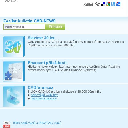
Viz též:
Sdílet:
Zasílat bulletin CAD-NEWS
Slavíme 30 let
CAD Studio slaví 30 let a rozdává dárky nakupujícím na CAD eShopu.
Přijďte si pro voucher na 3000 Kč.
Pracovní příležitosti
Hledáme nové kolegy, kteří nám pomohou v dalším růstu. Rozšiřte
profesionální tým CAD Studia (Arkance Systems).
CADforum.cz
9.100+ CAD tipů a triků a diskuse s 99.000 účastníky
▶
nejnovější CAD tipy
▶
nejnovější diskuse
8810 odběratelů a 2062 CAD videí