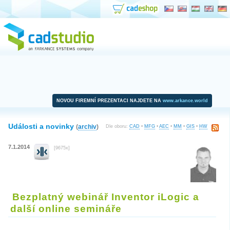
NOVOU FIREMNÍ PREZENTACI NAJDETE NA
www.arkance.world
Události a novinky
(
archiv
)
Dle oboru:
CAD
•
MFG
•
AEC
•
MM
•
GIS
•
HW
7.1.2014
[9675x]
Bezplatný webinář Inventor iLogic a
další online semináře