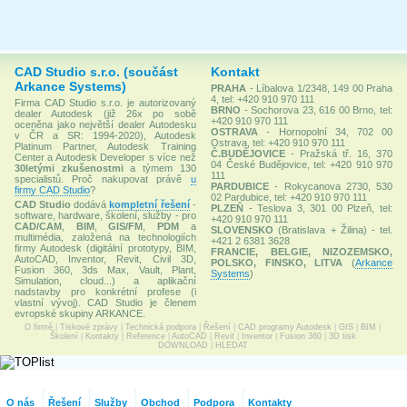
CAD Studio s.r.o. (součást
Kontakt
Arkance Systems)
PRAHA
- Líbalova 1/2348, 149 00 Praha
4, tel: +420 910 970 111
Firma CAD Studio s.r.o. je autorizovaný
BRNO
- Sochorova 23, 616 00 Brno, tel:
dealer Autodesk (již 26x po sobě
+420 910 970 111
oceněna jako největší dealer Autodesku
OSTRAVA
- Hornopolní 34, 702 00
v ČR a SR: 1994-2020), Autodesk
Ostrava, tel: +420 910 970 111
Platinum Partner, Autodesk Training
Č.BUDĚJOVICE
- Pražská tř. 16, 370
Center a Autodesk Developer s více než
04 České Budějovice, tel: +420 910 970
30letými zkušenostmi
a týmem 130
111
specialistů. Proč nakupovat právě
u
PARDUBICE
- Rokycanova 2730, 530
firmy CAD Studio
?
02 Pardubice, tel: +420 910 970 111
CAD Studio
dodává
kompletní řešení
-
PLZEŇ
- Teslova 3, 301 00 Plzeň, tel:
software, hardware, školení, služby - pro
+420 910 970 111
CAD/CAM
,
BIM
,
GIS/FM
,
PDM
a
SLOVENSKO
(Bratislava + Žilina) - tel.
multimédia, založená na technologiích
+421 2 6381 3628
firmy Autodesk (digitální prototypy, BIM,
FRANCIE, BELGIE, NIZOZEMSKO,
AutoCAD, Inventor, Revit, Civil 3D,
POLSKO, FINSKO, LITVA
(
Arkance
Fusion 360, 3ds Max, Vault, Plant,
Systems
)
Simulation, cloud...) a aplikační
nadstavby pro konkrétní profese (i
vlastní vývoj). CAD Studio je členem
evropské skupiny ARKANCE.
O firmě
|
Tiskové zprávy
|
Technická podpora
|
Řešení
|
CAD programy Autodesk
|
GIS
|
BIM
|
Školení
|
Kontakty
|
Reference
|
AutoCAD
|
Revit
|
Inventor
|
Fusion 360
|
3D tisk
DOWNLOAD
|
HLEDAT
O nás
Řešení
Služby
Obchod
Podpora
Kontakty