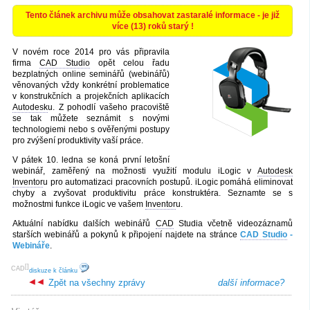
Tento článek archivu může obsahovat zastaralé informace - je již
více (13) roků starý !
V novém roce 2014 pro vás připravila
firma
CAD Studio
opět celou řadu
bezplatných online seminářů (webinářů)
věnovaných vždy konkrétní problematice
v konstrukčních a projekčních aplikacích
Autodesk
u. Z pohodlí vašeho pracoviště
se tak můžete seznámit s novými
technologiemi nebo s ověřenými postupy
pro zvýšení produktivity vaší práce.
V pátek 10. ledna se koná první letošní
webinář, zaměřený na možnosti využití modulu iLogic v
Autodesk
Inventor
u pro automatizaci pracovních postupů. iLogic pomáhá eliminovat
chyby a zvyšovat produktivitu práce konstruktéra. Seznamte se s
možnostmi funkce iLogic ve vašem
Inventor
u.
Aktuální nabídku dalších webinářů
CAD
Studia včetně videozáznamů
starších webinářů a pokynů k připojení najdete na stránce
CAD Studio
-
Webináře
.
[
]
CAD
diskuze k článku
Zpět na všechny zprávy
další informace?