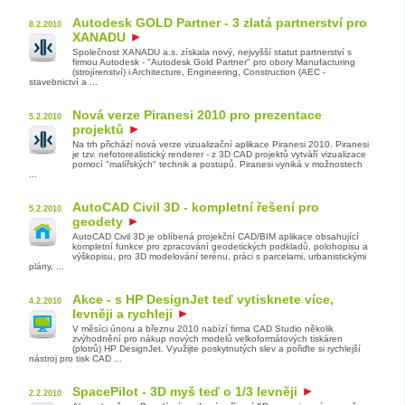
Autodesk GOLD Partner - 3 zlatá partnerství pro
8.2.2010
XANADU
Společnost XANADU a.s. získala nový, nejvyšší statut partnerství s
firmou Autodesk - "Autodesk Gold Partner" pro obory Manufacturing
(strojírenství) i Architecture, Engineering, Construction (AEC -
stavebnictví a ...
Nová verze Piranesi 2010 pro prezentace
5.2.2010
projektů
Na trh přichází nová verze vizualizační aplikace Piranesi 2010. Piranesi
je tzv. nefotorealistický renderer - z 3D CAD projektů vytváří vizualizace
pomocí "malířských" technik a postupů. Piranesi vyniká v možnostech
...
AutoCAD Civil 3D - kompletní řešení pro
5.2.2010
geodety
AutoCAD Civil 3D je oblíbená projekční CAD/BIM aplikace obsahující
kompletní funkce pro zpracování geodetických podkladů, polohopisu a
výškopisu, pro 3D modelování terénu, práci s parcelami, urbanistickými
plány, ...
Akce - s HP DesignJet teď vytisknete více,
4.2.2010
levněji a rychleji
V měsíci únoru a březnu 2010 nabízí firma CAD Studio několik
zvýhodnění pro nákup nových modelů velkoformátových tiskáren
(plotrů) HP DesignJet. Využijte poskytnutých slev a pořiďte si rychlejší
nástroj pro tisk CAD ...
SpacePilot - 3D myš teď o 1/3 levněji
2.2.2010