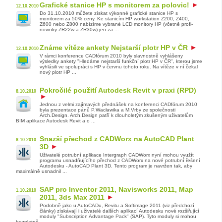
Grafické stanice HP s monitorem za polovic!
12.10.2010
Do 31.10.2010 můžete získat výkonné grafické stanice HP s
monitorem za 50% ceny. Ke stanicím HP workstation Z200, Z400,
Z600 nebo Z800 nabízíme vybrané LCD monitory HP (včetně profi-
novinky ZR22w a ZR30w) jen za ...
Známe vítěze ankety Nejstarší plotr HP v ČR
12.10.2010
V rámci konference CADfórum 2010 byly slavnostně vyhlášeny
výsledky ankety "Hledáme nejstarší funkční plotr HP v ČR", kterou jsme
vyhlásili ve spolupráci s HP v červnu tohoto roku. Na vítěze v ní čekal
nový plotr HP ...
Pokročilé použití Autodesk Revit v praxi (RPD)
8.10.2010
Jednou z velmi zajímavých přednášek na konferenci CADfórum 2010
byla prezentace pánů P.Wacławika a M.Vrby ze společnosti
Arch.Design. Arch.Design patří k dlouholetým zkušeným uživatelům
BIM aplikace Autodesk Revit a o ...
Snazší přechod z CADWorx na AutoCAD Plant
8.10.2010
3D
Uživatelé potrubní aplikace Intergraph CADWorx nyní mohou využít
programu usnadňujícího přechod z CADWorx na nové potrubní řešení
Autodesku - AutoCAD Plant 3D. Tento program je navržen tak, aby
maximálně usnadnil ...
SAP pro Inventor 2011, Navisworks 2011, Map
1.10.2010
2011, 3ds Max 2011
Podobně jako u AutoCADu, Revitu a Softimage 2011 (viz předchozí
články) získávají i uživatelé dalších aplikací Autodesku nové rozšiřující
moduly "Subscription Advantage Pack" (SAP). Tyto moduly si mohou
bezplatně ...