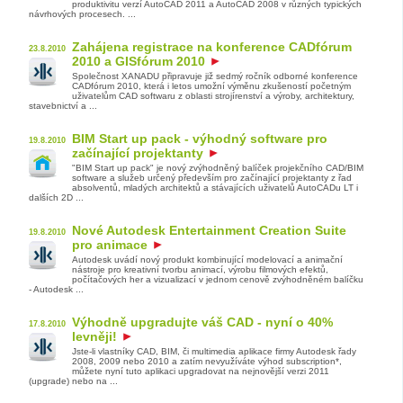
produktivitu verzí AutoCAD 2011 a AutoCAD 2008 v různých typických
návrhových procesech. ...
Zahájena registrace na konference CADfórum
23.8.2010
2010 a GISfórum 2010
Společnost XANADU připravuje již sedmý ročník odborné konference
CADfórum 2010, která i letos umožní výměnu zkušeností početným
uživatelům CAD softwaru z oblasti strojírenství a výroby, architektury,
stavebnictví a ...
BIM Start up pack - výhodný software pro
19.8.2010
začínající projektanty
"BIM Start up pack" je nový zvýhodněný balíček projekčního CAD/BIM
software a služeb určený především pro začínající projektanty z řad
absolventů, mladých architektů a stávajících uživatelů AutoCADu LT i
dalších 2D ...
Nové Autodesk Entertainment Creation Suite
19.8.2010
pro animace
Autodesk uvádí nový produkt kombinující modelovací a animační
nástroje pro kreativní tvorbu animací, výrobu filmových efektů,
počítačových her a vizualizací v jednom cenově zvýhodněném balíčku
- Autodesk ...
Výhodně upgradujte váš CAD - nyní o 40%
17.8.2010
levněji!
Jste-li vlastníky CAD, BIM, či multimedia aplikace firmy Autodesk řady
2008, 2009 nebo 2010 a zatím nevyužíváte výhod subscription*,
můžete nyní tuto aplikaci upgradovat na nejnovější verzi 2011
(upgrade) nebo na ...