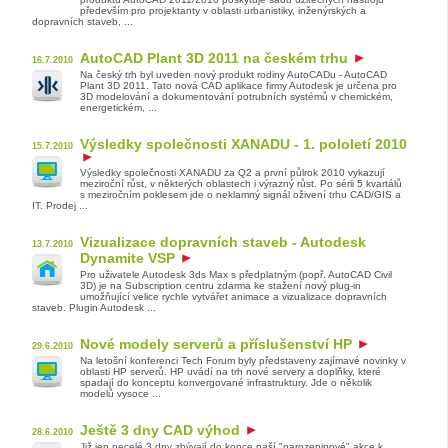
především pro projektanty v oblasti urbanistiky, inženýrských a
dopravních staveb, ...
AutoCAD Plant 3D 2011 na českém trhu
16.7.2010
Na český trh byl uveden nový produkt rodiny AutoCADu - AutoCAD
Plant 3D 2011. Tato nová CAD aplikace firmy Autodesk je určena pro
3D modelování a dokumentování potrubních systémů v chemickém,
energetickém, ...
Výsledky společnosti XANADU - 1. pololetí 2010
15.7.2010
Výsledky společnosti XANADU za Q2 a první půlrok 2010 vykazují
meziroční růst, v některých oblastech i výrazný růst. Po sérii 5 kvartálů
s meziročním poklesem jde o neklamný signál oživení trhu CAD/GIS a
IT. Prodej ...
Vizualizace dopravních staveb - Autodesk
13.7.2010
Dynamite VSP
Pro uživatele Autodesk 3ds Max s předplatným (popř. AutoCAD Civil
3D) je na Subscription centru zdarma ke stažení nový plug-in
umožňující velice rychle vytvářet animace a vizualizace dopravních
staveb. Plugin Autodesk ...
Nové modely serverů a příslušenství HP
29.6.2010
Na letošní konferenci Tech Forum byly představeny zajímavé novinky v
oblasti HP serverů. HP uvádí na trh nové servery a doplňky, které
spadají do konceptu konvergované infrastruktury. Jde o několik
modelů vysoce ...
Ještě 3 dny CAD výhod
28.6.2010
Již jen necelé 3 dny zbývají do konce naší "narozeninové" akce k