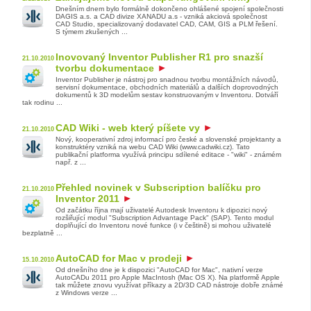
Dnešním dnem bylo formálně dokončeno ohlášené spojení společnosti
DAGIS a.s. a CAD divize XANADU a.s - vzniká akciová společnost
CAD Studio, specializovaný dodavatel CAD, CAM, GIS a PLM řešení.
S týmem zkušených ...
Inovovaný Inventor Publisher R1 pro snazší
21.10.2010
tvorbu dokumentace
Inventor Publisher je nástroj pro snadnou tvorbu montážních návodů,
servisní dokumentace, obchodních materiálů a dalších doprovodných
dokumentů k 3D modelům sestav konstruovaným v Inventoru. Dotváří
tak rodinu ...
CAD Wiki - web který píšete vy
21.10.2010
Nový, kooperativní zdroj informací pro české a slovenské projektanty a
konstruktéry vzniká na webu CAD Wiki (www.cadwiki.cz). Tato
publikační platforma využívá principu sdílené editace - "wiki" - známém
např. z ...
Přehled novinek v Subscription balíčku pro
21.10.2010
Inventor 2011
Od začátku října mají uživatelé Autodesk Inventoru k dipozici nový
rozšiřující modul "Subscription Advantage Pack" (SAP). Tento modul
doplňující do Inventoru nové funkce (i v češtině) si mohou uživatelé
bezplatně ...
AutoCAD for Mac v prodeji
15.10.2010
Od dnešního dne je k dispozici "AutoCAD for Mac", nativní verze
AutoCADu 2011 pro Apple MacIntosh (Mac OS X). Na platformě Apple
tak můžete znovu využívat příkazy a 2D/3D CAD nástroje dobře známé
z Windows verze ...