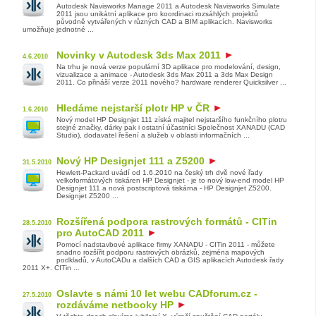
Autodesk Navisworks Manage 2011 a Autodesk Navisworks Simulate
2011 jsou unikátní aplikace pro koordinaci rozsáhlých projektů
původně vytvářených v různých CAD a BIM aplikacích. Navisworks
umožňuje jednotné ...
Novinky v Autodesk 3ds Max 2011
4.6.2010
Na trhu je nová verze populární 3D aplikace pro modelování, design,
vizualizace a animace - Autodesk 3ds Max 2011 a 3ds Max Design
2011. Co přináší verze 2011 nového? hardware renderer Quicksilver ...
Hledáme nejstarší plotr HP v ČR
1.6.2010
Nový model HP Designjet 111 získá majitel nejstaršího funkčního plotru
stejné značky, dárky pak i ostatní účastníci Společnost XANADU (CAD
Studio), dodavatel řešení a služeb v oblasti informačních ...
Nový HP Designjet 111 a Z5200
31.5.2010
Hewlett-Packard uvádí od 1.6.2010 na český trh dvě nové řady
velkoformátových tiskáren HP Designjet - je to nový low-end model HP
Designjet 111 a nová postscriptová tiskárna - HP Designjet Z5200.
Designjet Z5200 ...
Rozšířená podpora rastrových formátů - CITin
28.5.2010
pro AutoCAD 2011
Pomocí nadstavbové aplikace firmy XANADU - CITin 2011 - můžete
snadno rozšířit podporu rastrových obrázků, zejména mapových
podkladů, v AutoCADu a dalších CAD a GIS aplikacích Autodesk řady
2011 X+. CITin ...
Oslavte s námi 10 let webu CADforum.cz -
27.5.2010
rozdáváme netbooky HP