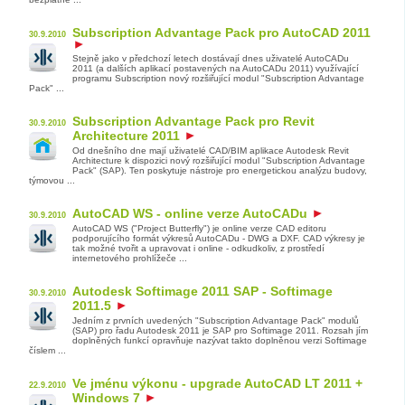
Subscription Advantage Pack pro AutoCAD 2011
30.9.2010
Stejně jako v předchozí letech dostávají dnes uživatelé AutoCADu
2011 (a dalších aplikací postavených na AutoCADu 2011) využívající
programu Subscription nový rozšiřující modul "Subscription Advantage
Pack" ...
Subscription Advantage Pack pro Revit
30.9.2010
Architecture 2011
Od dnešního dne mají uživatelé CAD/BIM aplikace Autodesk Revit
Architecture k dispozici nový rozšiřující modul "Subscription Advantage
Pack" (SAP). Ten poskytuje nástroje pro energetickou analýzu budovy,
týmovou ...
AutoCAD WS - online verze AutoCADu
30.9.2010
AutoCAD WS ("Project Butterfly") je online verze CAD editoru
podporujícího formát výkresů AutoCADu - DWG a DXF. CAD výkresy je
tak možné tvořit a upravovat i online - odkudkoliv, z prostředí
internetového prohlížeče ...
Autodesk Softimage 2011 SAP - Softimage
30.9.2010
2011.5
Jedním z prvních uvedených "Subscription Advantage Pack" modulů
(SAP) pro řadu Autodesk 2011 je SAP pro Softimage 2011. Rozsah jím
doplněných funkcí opravňuje nazývat takto doplněnou verzi Softimage
číslem ...
Ve jménu výkonu - upgrade AutoCAD LT 2011 +
22.9.2010
Windows 7