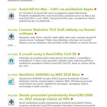
dopravních prostředků, ...
AutoCAD for Mac - CAD i na počítačích Apple
1.9.2010
Po 18 letech se AutoCAD vrací na platformu Apple MacIntosh.
Poslední multiplatformní verzí AutoCADu podporovanou na Macu byl
AutoCAD R12 v roce 1992. Vývoj AutoCADu pak v posledních letech
pokračoval jen na platformě ...
License Statistics V3.5 šetří náklady na firemní
30.8.2010
software
Nevlastní vaše firma v dnešní době příliš málo nebo naopak zbytečně
mnoho licencí software? Nebo tuto důležitou informaci ani nevíte?
Nástroj License Statistics vám pomůže snížit náklady na síťové licence
CAD ...
3 snazší cesty k AutoCADu Civil 3D
27.8.2010
Zabýváte se projektováním rekonstrukcí komunikací v intravilánu i
extravilánu? V rámci naší speciální nabídky máte možnost pořídit si
osvědčené komplexní řešení AutoCAD Civil 3D, které je určeno přímo
pro vás! ...
Navštivte XANADU na MSV 2010 Brno
27.8.2010
Společnost XANADU se jako GOLD partner Autodesku účastní
letošního ročníku strojírenského veletrhu MSV. Představovat bude
nová řešení pro tvorbu digitálních prototypů, ekologicky čistých
technologií a další novinky z ...
Studie porovnání produktivity AutoCAD 2008
26.8.2010
vs. 2011 ukazuje nárůst až 44%
Nově zveřejněná studie produktivity provedená konzultační firmou
vedenou zkušeným AutoCAD expertem Davidem Cohnem porovnává