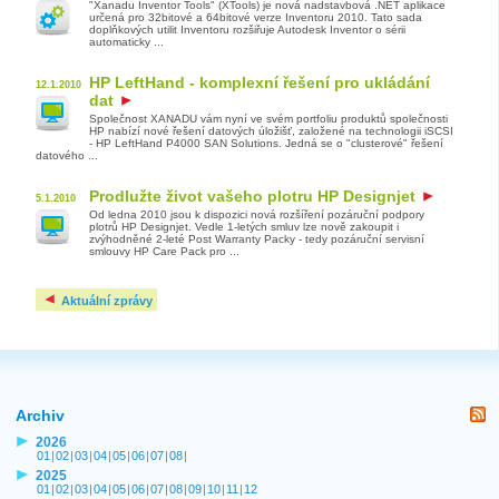
"Xanadu Inventor Tools" (XTools) je nová nadstavbová .NET aplikace
určená pro 32bitové a 64bitové verze Inventoru 2010. Tato sada
doplňkových utilit Inventoru rozšiřuje Autodesk Inventor o sérii
automaticky ...
HP LeftHand - komplexní řešení pro ukládání
12.1.2010
dat
Společnost XANADU vám nyní ve svém portfoliu produktů společnosti
HP nabízí nové řešení datových úložišť, založené na technologii iSCSI
- HP LeftHand P4000 SAN Solutions. Jedná se o "clusterové" řešení
datového ...
Prodlužte život vašeho plotru HP Designjet
5.1.2010
Od ledna 2010 jsou k dispozici nová rozšíření pozáruční podpory
plotrů HP Designjet. Vedle 1-letých smluv lze nově zakoupit i
zvýhodněné 2-leté Post Warranty Packy - tedy pozáruční servisní
smlouvy HP Care Pack pro ...
Aktuální zprávy
Archiv
2026
01
|
02
|
03
|
04
|
05
|
06
|
07
|
08
|
2025
01
|
02
|
03
|
04
|
05
|
06
|
07
|
08
|
09
|
10
|
11
|
12