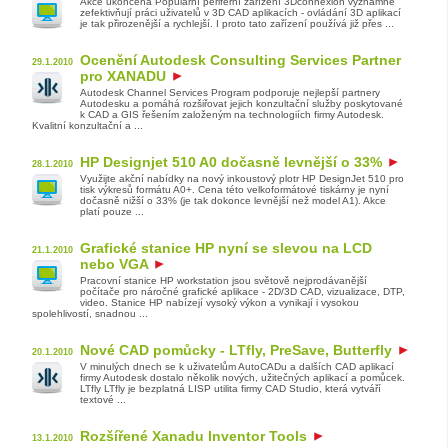
Akce ukončena Populární periferní zařízení 3Dconnexion významně
zefektivňují práci uživatelů v 3D CAD aplikacích - ovládání 3D aplikací
je tak přirozenější a rychlejší. I proto tato zařízení používá již přes ...
Ocenění Autodesk Consulting Services Partner
29.1.2010
pro XANADU
Autodesk Channel Services Program podporuje nejlepší partnery
Autodesku a pomáhá rozšiřovat jejich konzultační služby poskytované
k CAD a GIS řešením založeným na technologiích firmy Autodesk.
Kvalitní konzultační a ...
HP Designjet 510 A0 dočasně levnější o 33%
28.1.2010
Využijte akční nabídky na nový inkoustový plotr HP DesignJet 510 pro
tisk výkresů formátu A0+. Cena této velkoformátové tiskárny je nyní
dočasně nižší o 33% (je tak dokonce levnější než model A1). Akce
platí pouze ...
Grafické stanice HP nyní se slevou na LCD
21.1.2010
nebo VGA
Pracovní stanice HP workstation jsou světově nejprodávanější
počítače pro náročné grafické aplikace - 2D/3D CAD, vizualizace, DTP,
video. Stanice HP nabízejí vysoký výkon a vynikají i vysokou
spolehlivostí, snadnou ...
Nové CAD pomůcky - LTfly, PreSave, Butterfly
20.1.2010
V minulých dnech se k uživatelům AutoCADu a dalších CAD aplikací
firmy Autodesk dostalo několik nových, užitečných aplikací a pomůcek.
LTfly LTfly je bezplatná LISP utilita firmy CAD Studio, která vytváří
textové ...
Rozšířené Xanadu Inventor Tools
13.1.2010