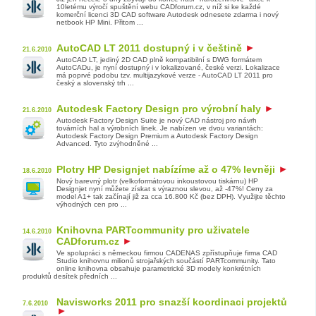
10letému výročí spuštění webu CADforum.cz, v níž si ke každé
komerční licenci 3D CAD software Autodesk odnesete zdarma i nový
netbook HP Mini. Přitom ...
AutoCAD LT 2011 dostupný i v češtině
21.6.2010
AutoCAD LT, jediný 2D CAD plně kompatibilní s DWG formátem
AutoCADu, je nyní dostupný i v lokalizované, české verzi. Lokalizace
má poprvé podobu tzv. multijazykové verze - AutoCAD LT 2011 pro
český a slovenský trh ...
Autodesk Factory Design pro výrobní haly
21.6.2010
Autodesk Factory Design Suite je nový CAD nástroj pro návrh
továrních hal a výrobních linek. Je nabízen ve dvou variantách:
Autodesk Factory Design Premium a Autodesk Factory Design
Advanced. Tyto zvýhodněné ...
Plotry HP Designjet nabízíme až o 47% levněji
18.6.2010
Nový barevný plotr (velkoformátovou inkoustovou tiskárnu) HP
Designjet nyní můžete získat s výraznou slevou, až -47%! Ceny za
model A1+ tak začínají již za cca 16.800 Kč (bez DPH). Využijte těchto
výhodných cen pro ...
Knihovna PARTcommunity pro uživatele
14.6.2010
CADforum.cz
Ve spolupráci s německou firmou CADENAS zpřístupňuje firma CAD
Studio knihovnu milionů strojařských součástí PARTcommunity. Tato
online knihovna obsahuje parametrické 3D modely konkrétních
produktů desítek předních ...
Navisworks 2011 pro snazší koordinaci projektů
7.6.2010