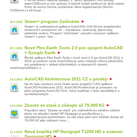
V těchto dnech slavíme jubilejní X. výročí spuštění CAD portálu
www.CADforum.cz (viz zpráva). A takové kulaté jubileum se sluší oslavit.
Proto do konce června rozdáváme všem registrovaným členům
CADforum.cz při koupi ...
Sewer+ program Začínáme
25.5.2010
Sewer+ je nadstavbová aplikace AutoCADu Civil 3D pro projektování
venkovních potrubních sítí – kanalizace, vodovody, plynovody,
elektrická vedení. Program "Začínáme" usnadní nasazení aplikace
Sewer+ v praxi. Tato ...
Nové Plex.Earth Tools 2.0 pro spojení AutoCAD
25.5.2010
+ Google Earth
Řecká aplikace Plex.Earth Tools v nové verzi 2.0 pro AutoCAD 2011 a
2010 (a profesní verze AutoCADu) je sada nástrojů určená především
pro projektanty v oblasti inženýrských a dopravních staveb,
vodohospodářských a ...
AutoCAD Architecture 2011 CZ v prodeji
14.5.2010
Na trh byla uvedena nová česká verze projekční CAD aplikace
AutoCAD Architecture 2011. AutoCAD Architecture je postaven na
jádru programu AutoCAD 2011, který doplňuje o řadu stavařských a
architektonických ...
Zbavte se staré a získejte až 79.000 Kč
14.5.2010
Populární akce "Zbavte se staré" pro zvýhodněnou výměnu vašeho
plotru na aktuální model HP Designjet je prodloužena s
aktualizovanými podmínkami. Za váš starý plotr nyní můžete dostat až
79.000 Kč jako odkupní cenu ...
Nová kopírka HP Designjet T1200 HD a scanner
11.5.2010
Designjet HD