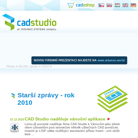
NOVOU FIREMNÍ PREZENTACI NAJDETE NA
www.arkance.world
Home
»
Archiv zpráv
»
2010
»
Starší zprávy
- rok
2010
CAD Studio naděluje vánoční aplikace
15.12.2010
Letos již poosmé naděluje firma CAD Studio k Vánocům jako dárek
všem uživatelům pod stromeček několik užitečných CAD pomůcek.
InsertX je LISP utilita rozšiřující standardní příkaz Insert - umí vložit
blok ...