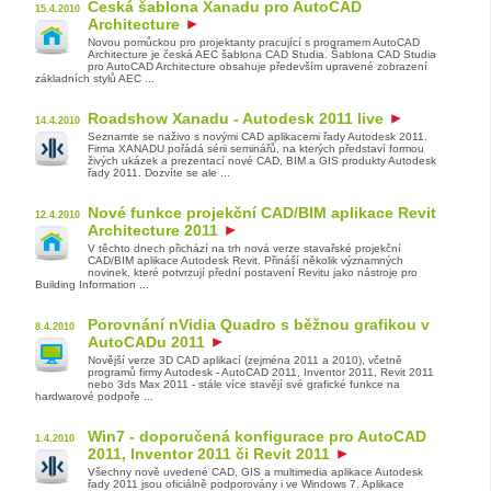
Česká šablona Xanadu pro AutoCAD
15.4.2010
Architecture
Novou pomůckou pro projektanty pracující s programem AutoCAD
Architecture je česká AEC šablona CAD Studia. Šablona CAD Studia
pro AutoCAD Architecture obsahuje především upravené zobrazení
základních stylů AEC ...
Roadshow Xanadu - Autodesk 2011 live
14.4.2010
Seznamte se naživo s novými CAD aplikacemi řady Autodesk 2011.
Firma XANADU pořádá sérii seminářů, na kterých představí formou
živých ukázek a prezentací nové CAD, BIM a GIS produkty Autodesk
řady 2011. Dozvíte se ale ...
Nové funkce projekční CAD/BIM aplikace Revit
12.4.2010
Architecture 2011
V těchto dnech přichází na trh nová verze stavařské projekční
CAD/BIM aplikace Autodesk Revit. Přináší několik významných
novinek, které potvrzují přední postavení Revitu jako nástroje pro
Building Information ...
Porovnání nVidia Quadro s běžnou grafikou v
8.4.2010
AutoCADu 2011
Novější verze 3D CAD aplikací (zejména 2011 a 2010), včetně
programů firmy Autodesk - AutoCAD 2011, Inventor 2011, Revit 2011
nebo 3ds Max 2011 - stále více stavějí své grafické funkce na
hardwarové podpoře ...
Win7 - doporučená konfigurace pro AutoCAD
1.4.2010
2011, Inventor 2011 či Revit 2011
Všechny nově uvedené CAD, GIS a multimedia aplikace Autodesk
řady 2011 jsou oficiálně podporovány i ve Windows 7. Aplikace