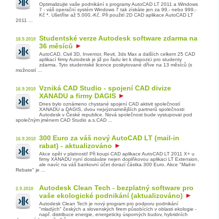
Optimalizujte vaše podnikání s programy AutoCAD LT 2011 a Windows
7 - váš operační systém Windows 7 tak získáte jen za 99,- nebo 999,-
Kč *. Ušetříte až 5.000,-Kč. Při použití 2D CAD aplikace AutoCAD LT
2011 ...
Studentské verze Autodesk software zdarma na
18.9.2010
36 měsíců
AutoCAD, Civil 3D, Inventor, Revit, 3ds Max a dalších celkem 25 CAD
aplikací firmy Autodesk je již po řadu let k dispozici pro studenty
zdarma. Tyto studentské licence poskytované dříve na 13 měsíců (s
možností ...
Vzniká CAD Studio - spojení CAD divize
16.9.2010
XANADU a firmy DAGIS
Dnes bylo oznámeno chystané spojení CAD aktivit společností
XANADU a DAGIS, dvou nejvýznamnějších partnerů společnosti
Autodesk v České republice. Nová společnost bude vystupovat pod
společným jménem CAD Studio a.s.CAD ...
300 Euro za váš nový AutoCAD LT (mail-in
16.9.2010
rabat) - aktualizováno
Akce opět v platnosti! Při koupi CAD aplikace AutoCAD LT 2011 X+ u
firmy XANADU nyní dostáváte nejen doplňkovou aplikaci LT Extension,
ale navíc na váš bankovní účet dorazí částka 300 Euro. Akce "Mail-in
Rebate" je ...
Autodesk Clean Tech - bezplatný software pro
2.9.2010
vaše ekologické podnikání (aktualizováno)
Autodesk Clean Tech je nový program pro podporu podnikání
"mladých" českých a slovenských firem působících v oblasti ekologie -
např. distribuce energie, energeticky úsporných budov, hybridních