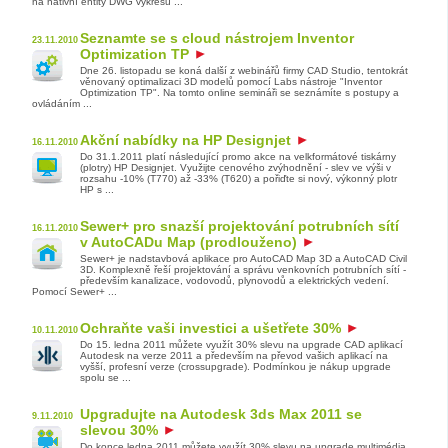
na nativní entity DWG výkresu ...
Seznamte se s cloud nástrojem Inventor
23.11.2010
Optimization TP
Dne 26. listopadu se koná další z webinářů firmy CAD Studio, tentokrát
věnovaný optimalizaci 3D modelů pomocí Labs nástroje "Inventor
Optimization TP". Na tomto online semináři se seznámíte s postupy a
ovládáním ...
Akční nabídky na HP Designjet
16.11.2010
Do 31.1.2011 platí následující promo akce na velkformátové tiskárny
(plotry) HP Designjet. Využijte cenového zvýhodnění - slev ve výši v
rozsahu -10% (T770) až -33% (T620) a pořiďte si nový, výkonný plotr
HP s ...
Sewer+ pro snazší projektování potrubních sítí
16.11.2010
v AutoCADu Map (prodlouženo)
Sewer+ je nadstavbová aplikace pro AutoCAD Map 3D a AutoCAD Civil
3D. Komplexně řeší projektování a správu venkovních potrubních sítí -
především kanalizace, vodovodů, plynovodů a elektrických vedení.
Pomocí Sewer+ ...
Ochraňte vaši investici a ušetřete 30%
10.11.2010
Do 15. ledna 2011 můžete využít 30% slevu na upgrade CAD aplikací
Autodesk na verze 2011 a především na převod vašich aplikací na
vyšší, profesní verze (crossupgrade). Podmínkou je nákup upgrade
spolu se ...
Upgradujte na Autodesk 3ds Max 2011 se
9.11.2010
slevou 30%
Do konce ledna 2011 můžete využít 30% slevu na upgrade multimédia