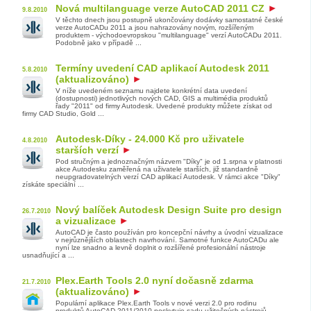
Nová multilanguage verze AutoCAD 2011 CZ
9.8.2010
V těchto dnech jsou postupně ukončovány dodávky samostatné české
verze AutoCADu 2011 a jsou nahrazovány novým, rozšířeným
produktem - východoevropskou "multilanguage" verzí AutoCADu 2011.
Podobně jako v případě ...
Termíny uvedení CAD aplikací Autodesk 2011
5.8.2010
(aktualizováno)
V níže uvedeném seznamu najdete konkrétní data uvedení
(dostupnosti) jednotlivých nových CAD, GIS a multimédia produktů
řady "2011" od firmy Autodesk. Uvedené produkty můžete získat od
firmy CAD Studio, Gold ...
Autodesk-Díky - 24.000 Kč pro uživatele
4.8.2010
starších verzí
Pod stručným a jednoznačným názvem "Díky" je od 1.srpna v platnosti
akce Autodesku zaměřená na uživatele starších, již standardně
neupgradovatelných verzí CAD aplikací Autodesk. V rámci akce "Díky"
získáte speciální ...
Nový balíček Autodesk Design Suite pro design
26.7.2010
a vizualizace
AutoCAD je často používán pro koncepční návrhy a úvodní vizualizace
v nejrůznějších oblastech navrhování. Samotné funkce AutoCADu ale
nyní lze snadno a levně doplnit o rozšířené profesionální nástroje
usnadňující a ...
Plex.Earth Tools 2.0 nyní dočasně zdarma
21.7.2010
(aktualizováno)
Populární aplikace Plex.Earth Tools v nové verzi 2.0 pro rodinu
produktů AutoCAD 2011/2010 poskytuje sadu užitečných nástrojů