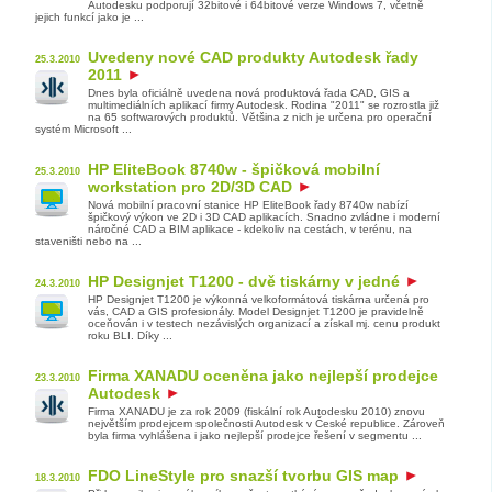
Autodesku podporují 32bitové i 64bitové verze Windows 7, včetně
jejich funkcí jako je ...
Uvedeny nové CAD produkty Autodesk řady
25.3.2010
2011
Dnes byla oficiálně uvedena nová produktová řada CAD, GIS a
multimediálních aplikací firmy Autodesk. Rodina "2011" se rozrostla již
na 65 softwarových produktů. Většina z nich je určena pro operační
systém Microsoft ...
HP EliteBook 8740w - špičková mobilní
25.3.2010
workstation pro 2D/3D CAD
Nová mobilní pracovní stanice HP EliteBook řady 8740w nabízí
špičkový výkon ve 2D i 3D CAD aplikacích. Snadno zvládne i moderní
náročné CAD a BIM aplikace - kdekoliv na cestách, v terénu, na
staveništi nebo na ...
HP Designjet T1200 - dvě tiskárny v jedné
24.3.2010
HP Designjet T1200 je výkonná velkoformátová tiskárna určená pro
vás, CAD a GIS profesionály. Model Designjet T1200 je pravidelně
oceňován i v testech nezávislých organizací a získal mj. cenu produkt
roku BLI. Díky ...
Firma XANADU oceněna jako nejlepší prodejce
23.3.2010
Autodesk
Firma XANADU je za rok 2009 (fiskální rok Autodesku 2010) znovu
největším prodejcem společnosti Autodesk v České republice. Zároveň
byla firma vyhlášena i jako nejlepší prodejce řešení v segmentu ...
FDO LineStyle pro snazší tvorbu GIS map
18.3.2010