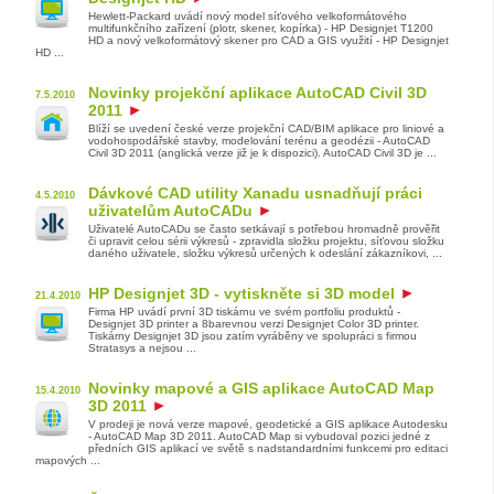
Hewlett-Packard uvádí nový model síťového velkoformátového
multifunkčního zařízení (plotr, skener, kopírka) - HP Designjet T1200
HD a nový velkoformátový skener pro CAD a GIS využití - HP Designjet
HD ...
Novinky projekční aplikace AutoCAD Civil 3D
7.5.2010
2011
Blíží se uvedení české verze projekční CAD/BIM aplikace pro liniové a
vodohospodářské stavby, modelování terénu a geodézii - AutoCAD
Civil 3D 2011 (anglická verze již je k dispozici). AutoCAD Civil 3D je ...
Dávkové CAD utility Xanadu usnadňují práci
4.5.2010
uživatelům AutoCADu
Uživatelé AutoCADu se často setkávají s potřebou hromadně prověřit
či upravit celou sérii výkresů - zpravidla složku projektu, síťovou složku
daného uživatele, složku výkresů určených k odeslání zákazníkovi, ...
HP Designjet 3D - vytiskněte si 3D model
21.4.2010
Firma HP uvádí první 3D tiskárnu ve svém portfoliu produktů -
Designjet 3D printer a 8barevnou verzi Designjet Color 3D printer.
Tiskárny Designjet 3D jsou zatím vyráběny ve spolupráci s firmou
Stratasys a nejsou ...
Novinky mapové a GIS aplikace AutoCAD Map
15.4.2010
3D 2011
V prodeji je nová verze mapové, geodetické a GIS aplikace Autodesku
- AutoCAD Map 3D 2011. AutoCAD Map si vybudoval pozici jedné z
předních GIS aplikací ve světě s nadstandardními funkcemi pro editaci
mapových ...