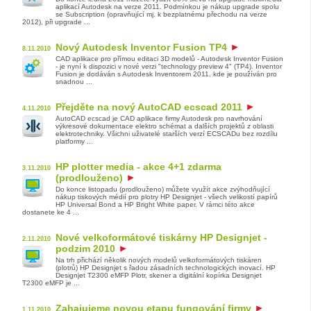
aplikací Autodesk na verze 2011. Podmínkou je nákup upgrade spolu
se Subscription (opravňující mj. k bezplatnému přechodu na verze
2012), při upgrade ...
Nový Autodesk Inventor Fusion TP4
8.11.2010
CAD aplikace pro přímou editaci 3D modelů - Autodesk Inventor Fusion
- je nyní k dispozici v nové verzi "technology preview 4" (TP4). Inventor
Fusion je dodáván s Autodesk Inventorem 2011, kde je používán pro
snadnou ...
Přejděte na nový AutoCAD ecscad 2011
4.11.2010
AutoCAD ecscad je CAD aplikace firmy Autodesk pro navrhování
výkresové dokumentace elektro schémat a dalších projektů z oblasti
elektrotechniky. Všichni uživatelé starších verzí ECSCADu bez rozdílu
platformy ...
HP plotter media - akce 4+1 zdarma
3.11.2010
(prodlouženo)
Do konce listopadu (prodlouženo) můžete využít akce zvýhodňující
nákup tiskových médií pro plotry HP Designjet - všech velikostí papírů
HP Universal Bond a HP Bright White paper. V rámci této akce
dostanete ke 4 ...
Nové velkoformátové tiskárny HP Designjet -
2.11.2010
podzim 2010
Na trh přichází několik nových modelů velkoformátových tiskáren
(plotrů) HP Designjet s řadou zásadních technologických inovací. HP
Designjet T2300 eMFP Plotr, skener a digitální kopírka Designjet
T2300 eMFP je ...
Zahajujeme novou etapu fungování firmy
1.11.2010