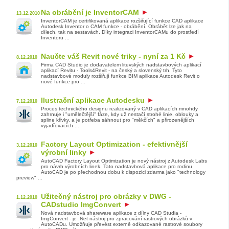
Na obrábění je InventorCAM
13.12.2010
InventorCAM je certifikovaná aplikace rozšiřující funkce CAD aplikace
Autodesk Inventor o CAM funkce - obrábění. Obrábět lze jak na
dílech, tak na sestavách. Díky integraci InventorCAMu do prostředí
Inventoru ...
Naučte váš Revit nové triky - nyní za 1 Kč
8.12.2010
Firma CAD Studio je dodavatelem litevských nadstavbových aplikací
aplikací Revitu - Tools4Revit - na český a slovenský trh. Tyto
nadstavbové moduly rozšiřují funkce BIM aplikace Autodesk Revit o
nové funkce pro ...
Ilustrační aplikace Autodesku
7.12.2010
Proces technického designu realizovaný v CAD aplikacích mnohdy
zahrnuje i "umělečtější" fáze, kdy už nestačí strohé linie, oblouky a
spline křivky, a je potřeba sáhnout pro "měkčích" a přirozenějších
vyjadřovacích ...
Factory Layout Optimization - efektivnější
3.12.2010
výrobní linky
AutoCAD Factory Layout Optimization je nový nástroj z Autodesk Labs
pro návrh výrobních linek. Tato nadstavbová aplikace pro rodinu
AutoCAD je po přechodnou dobu k dispozici zdarma jako "technology
preview" ...
Užitečný nástroj pro obrázky v DWG -
1.12.2010
CADstudio ImgConvert
Nová nadstavbová shareware aplikace z dílny CAD Studia -
ImgConvert - je .Net nástroj pro zpracování rastrových obrázků v
AutoCADu. Umožňuje převést externě odkazované rastrové soubory