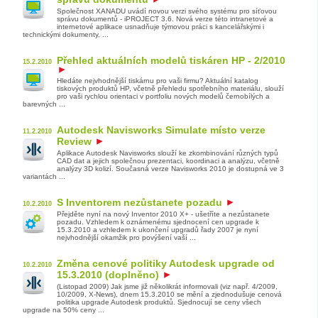
Společnost XANADU uvádí novou verzi svého systému pro síťovou
správu dokumentů - iPROJECT 3.6. Nová verze této intranetové a
internetové aplikace usnadňuje týmovou práci s kancelářskými i
technickými dokumenty, ...
Přehled aktuálních modelů tiskáren HP - 2/2010
15.2.2010
Hledáte nejvhodnější tiskárnu pro vaši firmu? Aktuální katalog
tiskových produktů HP, včetně přehledu spotřebního materiálu, slouží
pro vaši rychlou orientaci v portfoliu nových modelů černobílých a
barevných ...
Autodesk Navisworks Simulate místo verze
11.2.2010
Review
Aplikace Autodesk Navisworks slouží ke zkombinování různých typů
CAD dat a jejich společnou prezentaci, koordinaci a analýzu, včetně
analýzy 3D kolizí. Současná verze Navisworks 2010 je dostupná ve 3
variantách ...
S Inventorem nezůstanete pozadu
10.2.2010
Přejděte nyní na nový Inventor 2010 X+ - ušetříte a nezůstanete
pozadu. Vzhledem k oznámenému sjednocení cen upgrade k
15.3.2010 a vzhledem k ukončení upgradů řady 2007 je nyní
nejvhodnější okamžik pro povýšení vaší ...
Změna cenové politiky Autodesk upgrade od
10.2.2010
15.3.2010 (doplněno)
(Listopad 2009) Jak jsme již několikrát informovali (viz např. 4/2009,
10/2009, X-News), dnem 15.3.2010 se mění a zjednodušuje cenová
politika upgrade Autodesk produktů. Sjednocují se ceny všech
upgrade na 50% ceny ...