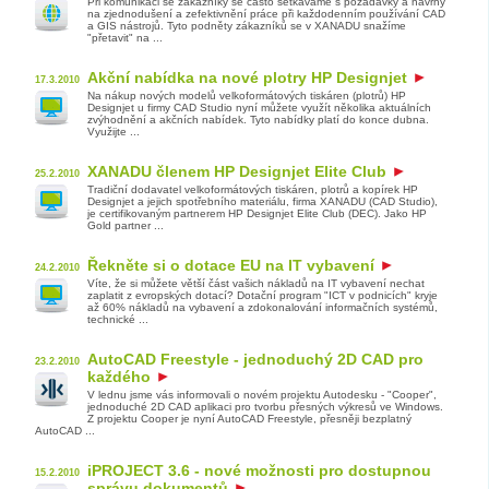
Při komunikaci se zákazníky se často setkáváme s požadavky a návrhy
na zjednodušení a zefektivnění práce při každodenním používání CAD
a GIS nástrojů. Tyto podněty zákazníků se v XANADU snažíme
"přetavit" na ...
Akční nabídka na nové plotry HP Designjet
17.3.2010
Na nákup nových modelů velkoformátových tiskáren (plotrů) HP
Designjet u firmy CAD Studio nyní můžete využít několika aktuálních
zvýhodnění a akčních nabídek. Tyto nabídky platí do konce dubna.
Využijte ...
XANADU členem HP Designjet Elite Club
25.2.2010
Tradiční dodavatel velkoformátových tiskáren, plotrů a kopírek HP
Designjet a jejich spotřebního materiálu, firma XANADU (CAD Studio),
je certifikovaným partnerem HP Designjet Elite Club (DEC). Jako HP
Gold partner ...
Řekněte si o dotace EU na IT vybavení
24.2.2010
Víte, že si můžete větší část vašich nákladů na IT vybavení nechat
zaplatit z evropských dotací? Dotační program "ICT v podnicích" kryje
až 60% nákladů na vybavení a zdokonalování informačních systémů,
technické ...
AutoCAD Freestyle - jednoduchý 2D CAD pro
23.2.2010
každého
V lednu jsme vás informovali o novém projektu Autodesku - "Cooper",
jednoduché 2D CAD aplikaci pro tvorbu přesných výkresů ve Windows.
Z projektu Cooper je nyní AutoCAD Freestyle, přesněji bezplatný
AutoCAD ...
iPROJECT 3.6 - nové možnosti pro dostupnou
15.2.2010
správu dokumentů