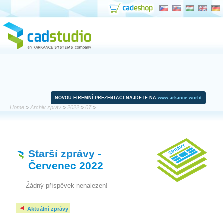
NOVOU FIREMNÍ PREZENTACI NAJDETE NA
www.arkance.world
Home
»
Archiv zpráv
»
2022
»
07
»
Starší zprávy
-
Červenec 2022
Žádný příspěvek nenalezen!
Aktuální zprávy