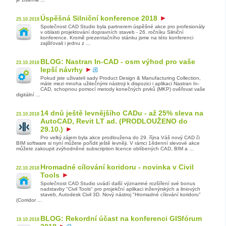
Úspěšná Silniční konference 2018
25.10.2018
Společnost CAD Studio byla partnerem úspěšné akce pro profesionály
v oblasti projektování dopravních staveb - 26. ročníku Silniční
konference. Kromě prezentačního stánku jsme na této konferenci
zajišťovali i jednu z ...
BLOG: Nastran In-CAD - osm výhod pro vaše
23.10.2018
lepší návrhy
Pokud jste uživateli sady Product Design & Manufacturing Collection,
máte mezi mnoha užitečnými nástroji k dispozici i aplikaci Nastran In-
CAD, schopnou pomocí metody konečných prvků (MKP) ověřovat vaše
digitální ...
14 dnů ještě levnějšího CADu - až 25% sleva na
23.10.2018
AutoCAD, Revit LT ad. (PRODLOUŽENO do
29.10.)
Pro velký zájem byla akce prodloužena do 29. října Váš nový CAD či
BIM software si nyní můžete pořídit ještě levněji. V rámci 14denní slevové akce
můžete zakoupit zvýhodněné subscription licence oblíbených CAD, BIM a ...
Hromadné cílování koridoru - novinka v Civil
22.10.2018
Tools
Společnost CAD Studio uvádí další významné rozšíření své bonus
nadstavby "Civil Tools" pro projekční aplikaci inženýrských a liniových
staveb, Autodesk Civil 3D. Nový nástroj "Hromadné cílování koridoru"
(Corridor ...
BLOG: Rekordní účast na konferenci GISfórum
19.10.2018