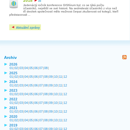
2018
Jedenáctý ročník konference GISfórum byl, co se týká počtu
účastníků, největší ve své historii. Na sedmdesát účastníků z více než
tří desítek společností mělo možnost čerpat zkušenosti od kolegů, kteří
představovali ...
Aktuální zprávy
Archiv
2026
01
|
02
|
03
|
04
|
05
|
06
|
07
|
08
|
2025
01
|
02
|
03
|
04
|
05
|
06
|
07
|
08
|
09
|
10
|
11
|
12
2024
01
|
02
|
03
|
04
|
05
|
06
|
07
|
08
|
09
|
10
|
11
|
12
2023
01
|
02
|
03
|
04
|
05
|
06
|
07
|
08
|
09
|
10
|
11
|
12
2022
01
|
02
|
03
|
04
|
05
|
06
|
07
|
08
|
09
|
10
|
11
|
12
2021
01
|
02
|
03
|
04
|
05
|
06
|
07
|
08
|
09
|
10
|
11
|
12
2020
01
|
02
|
03
|
04
|
05
|
06
|
07
|
08
|
09
|
10
|
11
|
12
2019
01
|
02
|
03
|
04
|
05
|
06
|
07
|
08
|
09
|
10
|
11
|
12