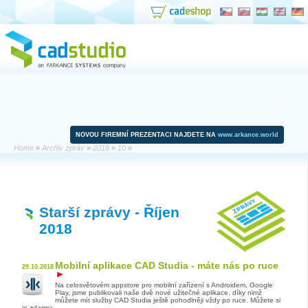
NOVOU FIREMNÍ PREZENTACI NAJDETE NA
www.arkance.world
Home
»
Archiv zpráv
»
2018
»
10
»
Starší zprávy
- Říjen
2018
Mobilní aplikace CAD Studia - máte nás po ruce
29.10.2018
Na celosvětovém appstore pro mobilní zařízení s Androidem, Google
Play, jsme publikovali naše dvě nové užitečné aplikace, díky nimž
můžete mít služby CAD Studia ještě pohodlněji vždy po ruce. Můžete si
je zdarma ...