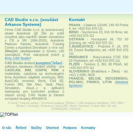
CAD Studio s.r.o. (součást
Kontakt
Arkance Systems)
PRAHA
- Líbalova 1/2348, 149 00 Praha
4, tel: +420 910 970 111
Firma CAD Studio s.r.o. je autorizovaný
BRNO
- Sochorova 23, 616 00 Brno, tel:
dealer Autodesk (již 26x po sobě
+420 910 970 111
oceněna jako největší dealer Autodesku
OSTRAVA
- Hornopolní 34, 702 00
v ČR a SR: 1994-2020), Autodesk
Ostrava, tel: +420 910 970 111
Platinum Partner, Autodesk Training
Č.BUDĚJOVICE
- Pražská tř. 16, 370
Center a Autodesk Developer s více než
04 České Budějovice, tel: +420 910 970
30letými zkušenostmi
a týmem 130
111
specialistů. Proč nakupovat právě
u
PARDUBICE
- Rokycanova 2730, 530
firmy CAD Studio
?
02 Pardubice, tel: +420 910 970 111
CAD Studio
dodává
kompletní řešení
-
PLZEŇ
- Teslova 3, 301 00 Plzeň, tel:
software, hardware, školení, služby - pro
+420 910 970 111
CAD/CAM
,
BIM
,
GIS/FM
,
PDM
a
SLOVENSKO
(Bratislava + Žilina) - tel.
multimédia, založená na technologiích
+421 2 6381 3628
firmy Autodesk (digitální prototypy, BIM,
FRANCIE, BELGIE, NIZOZEMSKO,
AutoCAD, Inventor, Revit, Civil 3D,
POLSKO, FINSKO, LITVA
(
Arkance
Fusion 360, 3ds Max, Vault, Plant,
Systems
)
Simulation, cloud...) a aplikační
nadstavby pro konkrétní profese (i
vlastní vývoj). CAD Studio je členem
evropské skupiny ARKANCE.
O firmě
|
Tiskové zprávy
|
Technická podpora
|
Řešení
|
CAD programy Autodesk
|
GIS
|
BIM
|
Školení
|
Kontakty
|
Reference
|
AutoCAD
|
Revit
|
Inventor
|
Fusion 360
|
3D tisk
DOWNLOAD
|
HLEDAT
O nás
Řešení
Služby
Obchod
Podpora
Kontakty