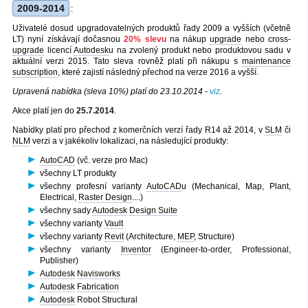
2009-2014
:
Uživatelé dosud upgradovatelných produktů řady 2009 a vyšších (včetně
LT) nyní získávají dočasnou
20% slevu
na nákup
upgrade
nebo cross-
upgrade
licencí
Autodesk
u na zvolený produkt nebo produktovou sadu v
aktuální verzi 2015. Tato sleva rovněž platí při nákupu s
maintenance
subscription
, které zajistí následný přechod na verze 2016 a vyšší.
Upravená nabídka (sleva 10%) platí do 23.10.2014 -
viz
.
Akce platí jen do
25.7.2014
.
Nabídky platí pro přechod z komerčních verzí řady R14 až 2014, v
SLM
či
NLM
verzi a v jakékoliv lokalizaci, na následující produkty:
AutoCAD
(vč. verze pro Mac)
všechny LT produkty
všechny profesní varianty
AutoCAD
u (Mechanical, Map, Plant,
Electrical,
Raster Design
....)
všechny sady
Autodesk
Design Suite
všechny varianty
Vault
všechny varianty
Revit
(Architecture,
MEP
, Structure)
všechny varianty
Inventor
(Engineer-to-order, Professional,
Publisher)
Autodesk
Navisworks
Autodesk
Fabrication
Autodesk
Robot Structural