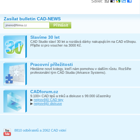
Sdílet:
Zasílat bulletin CAD-NEWS
Slavíme 30 let
CAD Studio slaví 30 let a rozdává dárky nakupujícím na CAD eShopu.
Přijďte si pro voucher na 3000 Kč.
Pracovní příležitosti
Hledáme nové kolegy, kteří nám pomohou v dalším růstu. Rozšiřte
profesionální tým CAD Studia (Arkance Systems).
CADforum.cz
9.100+ CAD tipů a triků a diskuse s 99.000 účastníky
▶
nejnovější CAD tipy
▶
nejnovější diskuse
8810 odběratelů a 2062 CAD videí