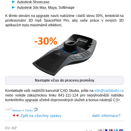
Autodesk
Showcase
Autodesk
3ds Max
,
Maya
, Softimage
K těmto slevám na
upgrade
navíc nabízíme i další slevu 30%, tentokrát na
profesionální 3D myš SpacePilot Pro, aby vaše práce v nových 3D
aplikacích byla maximálně efektivní.
Nastupte včas do procesu proměny
Kontaktujte vaši nejbližší kancelář
CAD
Studia, pište na
info@cadstudio.cz
nebo volejte zákaznickou linku 841-111-124 pro nejvýhodnější nabídku
konkrétního
upgrade
včetně doprovodných služeb a bonus nástrojů
CS+
.
[
]
CAD
diskuze k článku
Zpět na všechny zprávy
další informace?
Viz též: