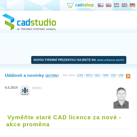
NOVOU FIREMNÍ PREZENTACI NAJDETE NA
www.arkance.world
Události a novinky
(
archiv
)
Dle oboru:
CAD
•
MFG
•
AEC
•
MM
•
GIS
•
HW
6.5.2014
[9538x]
Vyměňte staré CAD licence za nové -
akce proměna