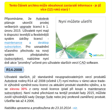
Tento článek archivu může obsahovat zastaralé informace - je již
více (12) roků starý !
Připomínáme, že
Autodesk
plánuje ukončit prodej
veškerých
upgrade
licencí k 1.
únoru 2015. Uživatelé nyní mají
k dispozici levnější a flexibilnější
systém údržby licencí -
maintenance
a desktop
subscription
. Pro usnadnění
včasného přechodu na nový
systém předplatného
(
subscription
), nabízíme nyní
dvě akce "proměny" určené pro uživatele starších verzí
CAD
software.
R14-2008
:
Uživatelé starších, již standardně neupgradovatelných verzí produktů
Autodesk
rodiny R14 až 2008 (včetně LT) nyní mohou v rámci akce trade-
in výhodně vyměnit svou licenci za aktuální produkt vlastního výběru, a to
se
slevou 30%
z ceny nové licence (platí při koupi s
maintenance
subscription
). Není nutné přecházet na tentýž produkt řady 2015, můžete
zvolit výhodnější sady
Design Suite
nebo jiný profesně zaměřený produkt.
Ušetříte tak až 4.200€.
Nabídka upravena a prodloužena do 23.10.2014 -
viz
.