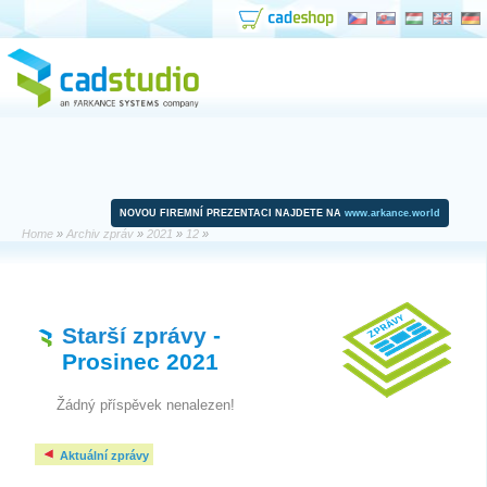
NOVOU FIREMNÍ PREZENTACI NAJDETE NA
www.arkance.world
Home
»
Archiv zpráv
»
2021
»
12
»
Starší zprávy
-
Prosinec 2021
Žádný příspěvek nenalezen!
Aktuální zprávy