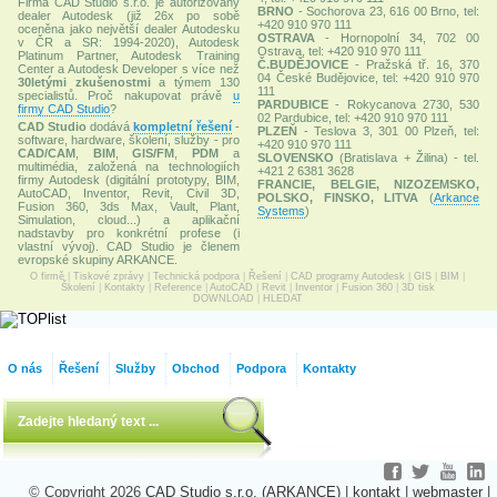
Firma CAD Studio s.r.o. je autorizovaný
BRNO
- Sochorova 23, 616 00 Brno, tel:
dealer Autodesk (již 26x po sobě
+420 910 970 111
oceněna jako největší dealer Autodesku
OSTRAVA
- Hornopolní 34, 702 00
v ČR a SR: 1994-2020), Autodesk
Ostrava, tel: +420 910 970 111
Platinum Partner, Autodesk Training
Č.BUDĚJOVICE
- Pražská tř. 16, 370
Center a Autodesk Developer s více než
04 České Budějovice, tel: +420 910 970
30letými zkušenostmi
a týmem 130
111
specialistů. Proč nakupovat právě
u
PARDUBICE
- Rokycanova 2730, 530
firmy CAD Studio
?
02 Pardubice, tel: +420 910 970 111
CAD Studio
dodává
kompletní řešení
-
PLZEŇ
- Teslova 3, 301 00 Plzeň, tel:
software, hardware, školení, služby - pro
+420 910 970 111
CAD/CAM
,
BIM
,
GIS/FM
,
PDM
a
SLOVENSKO
(Bratislava + Žilina) - tel.
multimédia, založená na technologiích
+421 2 6381 3628
firmy Autodesk (digitální prototypy, BIM,
FRANCIE, BELGIE, NIZOZEMSKO,
AutoCAD, Inventor, Revit, Civil 3D,
POLSKO, FINSKO, LITVA
(
Arkance
Fusion 360, 3ds Max, Vault, Plant,
Systems
)
Simulation, cloud...) a aplikační
nadstavby pro konkrétní profese (i
vlastní vývoj). CAD Studio je členem
evropské skupiny ARKANCE.
O firmě
|
Tiskové zprávy
|
Technická podpora
|
Řešení
|
CAD programy Autodesk
|
GIS
|
BIM
|
Školení
|
Kontakty
|
Reference
|
AutoCAD
|
Revit
|
Inventor
|
Fusion 360
|
3D tisk
DOWNLOAD
|
HLEDAT
O nás
Řešení
Služby
Obchod
Podpora
Kontakty
© Copyright 2026
CAD Studio s.r.o. (ARKANCE)
|
kontakt
|
webmaster
|