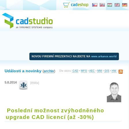
NOVOU FIREMNÍ PREZENTACI NAJDETE NA
www.arkance.world
Události a novinky
(
archiv
)
Dle oboru:
CAD
•
MFG
•
AEC
•
MM
•
GIS
•
HW
5.8.2014
[8590x]
Poslední možnost zvýhodněného
upgrade CAD licencí (až -30%)