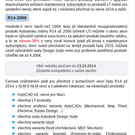
doporučujeme pořízení
maintenance
subscription
(u produktů LT nutné pro
uplatnění slevy), které zajistí mj. i následný přechod na verze 2016 a vyšší.
R14-2008
:
Vlastníte-li verzi starší než 2009, tedy již standardně neupgradovatelný
produkt
Autodesk
u rodiny R14 až 2008 (včetně LT) můžete v rámci akce
trade-in výhodně vyměnit svou licenci za aktuální produkt vlastního výběru,
a to se
slevou 30%
z ceny nové licence (platí při koupi s
maintenance
subscription
). Není nutné přecházet na tentýž produkt řady 2015, můžete
zvolit výhodnější sady
Design Suite
nebo jiný profesně zaměřený produkt.
Ušetříte tak až 4.200€.
Obě nabídky platí jen do
23.10.2014
.
Zůstaňte kompatibilní s vaším okolím.
Cenová zvýhodnění platí pro přechod z komerčních verzí řady R14 až
2014, v
SLM
či
NLM
verzi a v jakékoliv lokalizaci, na následující produkty:
AutoCAD
(vč. verze pro Mac)
všechny LT produkty
všechny profesní varianty
AutoCAD
u (Mechanical, Map, Plant,
Electrical,
Raster Design
....)
všechny sady
Autodesk
Design Suite
všechny varianty
Vault
všechny varianty
Revit
(Architecture,
MEP
, Structure)
všechny varianty
Inventor
(Engineer-to-order, Professional,