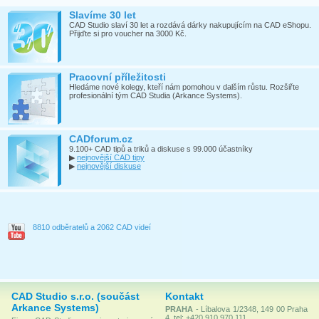
Slavíme 30 let
CAD Studio slaví 30 let a rozdává dárky nakupujícím na CAD eShopu.
Přijďte si pro voucher na 3000 Kč.
Pracovní příležitosti
Hledáme nové kolegy, kteří nám pomohou v dalším růstu. Rozšiřte
profesionální tým CAD Studia (Arkance Systems).
CADforum.cz
9.100+ CAD tipů a triků a diskuse s 99.000 účastníky
▶
nejnovější CAD tipy
▶
nejnovější diskuse
8810 odběratelů a 2062 CAD videí
CAD Studio s.r.o. (součást
Kontakt
Arkance Systems)
PRAHA
- Líbalova 1/2348, 149 00 Praha
4, tel: +420 910 970 111