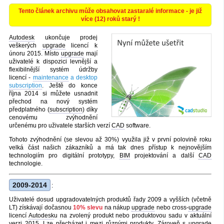
Tento článek archivu může obsahovat zastaralé informace - je již
více (12) roků starý !
Autodesk
ukončuje prodej
veškerých
upgrade
licencí k
únoru 2015. Místo
upgrade
mají
uživatelé k dispozici levnější a
flexibilnější systém údržby
licencí -
maintenance
a desktop
subscription
. Ještě do konce
října 2014 si můžete usnadnit
přechod na nový systém
předplatného (
subscription
) díky
cenovému zvýhodnění
určenému pro uživatele starších verzí
CAD
software.
Tohoto zvýhodnění (se slevou až 30%) využila již v první polovině roku
velká část našich zákazníků a má tak dnes přístup k nejnovějším
technologiím pro digitální prototypy,
BIM
projektování a další
CAD
technologie.
2009-2014
:
Uživatelé dosud upgradovatelných produktů řady 2009 a vyšších (včetně
LT) získávají dočasnou
10% slevu
na nákup
upgrade
nebo cross-
upgrade
licencí
Autodesk
u na zvolený produkt nebo produktovou sadu v aktuální
verzi 2015. Lze přecházet i mezi různými produkty. Zároveň s
upgrade