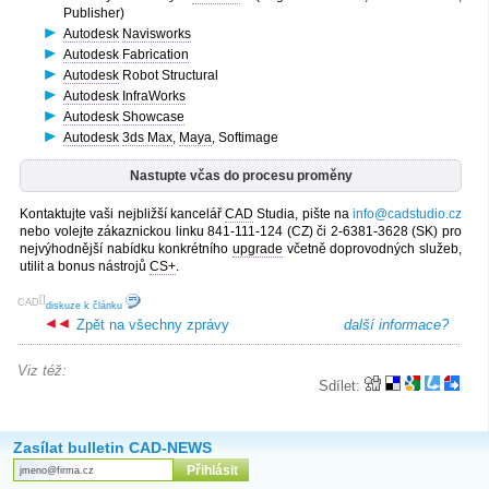
Publisher)
Autodesk
Navisworks
Autodesk
Fabrication
Autodesk
Robot Structural
Autodesk
InfraWorks
Autodesk
Showcase
Autodesk
3ds Max
,
Maya
, Softimage
Nastupte včas do procesu proměny
Kontaktujte vaši nejbližší kancelář
CAD
Studia, pište na
info@cadstudio.cz
nebo volejte zákaznickou linku 841-111-124 (CZ) či 2-6381-3628 (SK) pro
nejvýhodnější nabídku konkrétního
upgrade
včetně doprovodných služeb,
utilit a bonus nástrojů
CS+
.
[
]
CAD
diskuze k článku
Zpět na všechny zprávy
další informace?
Viz též:
Sdílet:
Zasílat bulletin CAD-NEWS