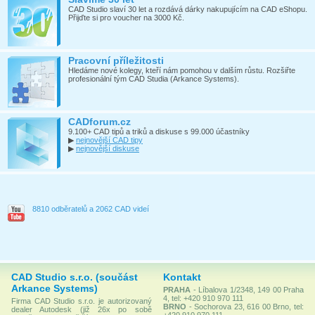
CAD Studio slaví 30 let a rozdává dárky nakupujícím na CAD eShopu.
Přijďte si pro voucher na 3000 Kč.
Pracovní příležitosti
Hledáme nové kolegy, kteří nám pomohou v dalším růstu. Rozšiřte
profesionální tým CAD Studia (Arkance Systems).
CADforum.cz
9.100+ CAD tipů a triků a diskuse s 99.000 účastníky
▶
nejnovější CAD tipy
▶
nejnovější diskuse
8810 odběratelů a 2062 CAD videí
CAD Studio s.r.o. (součást
Kontakt
Arkance Systems)
PRAHA
- Líbalova 1/2348, 149 00 Praha
4, tel: +420 910 970 111
Firma CAD Studio s.r.o. je autorizovaný
BRNO
- Sochorova 23, 616 00 Brno, tel:
dealer Autodesk (již 26x po sobě