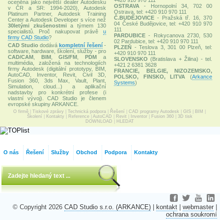
+420 910 970 111
oceněna jako největší dealer Autodesku
OSTRAVA
- Hornopolní 34, 702 00
v ČR a SR: 1994-2020), Autodesk
Ostrava, tel: +420 910 970 111
Platinum Partner, Autodesk Training
Č.BUDĚJOVICE
- Pražská tř. 16, 370
Center a Autodesk Developer s více než
04 České Budějovice, tel: +420 910 970
30letými zkušenostmi
a týmem 130
111
specialistů. Proč nakupovat právě
u
PARDUBICE
- Rokycanova 2730, 530
firmy CAD Studio
?
02 Pardubice, tel: +420 910 970 111
CAD Studio
dodává
kompletní řešení
-
PLZEŇ
- Teslova 3, 301 00 Plzeň, tel:
software, hardware, školení, služby - pro
+420 910 970 111
CAD/CAM
,
BIM
,
GIS/FM
,
PDM
a
SLOVENSKO
(Bratislava + Žilina) - tel.
multimédia, založená na technologiích
+421 2 6381 3628
firmy Autodesk (digitální prototypy, BIM,
FRANCIE, BELGIE, NIZOZEMSKO,
AutoCAD, Inventor, Revit, Civil 3D,
POLSKO, FINSKO, LITVA
(
Arkance
Fusion 360, 3ds Max, Vault, Plant,
Systems
)
Simulation, cloud...) a aplikační
nadstavby pro konkrétní profese (i
vlastní vývoj). CAD Studio je členem
evropské skupiny ARKANCE.
O firmě
|
Tiskové zprávy
|
Technická podpora
|
Řešení
|
CAD programy Autodesk
|
GIS
|
BIM
|
Školení
|
Kontakty
|
Reference
|
AutoCAD
|
Revit
|
Inventor
|
Fusion 360
|
3D tisk
DOWNLOAD
|
HLEDAT
O nás
Řešení
Služby
Obchod
Podpora
Kontakty
© Copyright 2026
CAD Studio s.r.o. (ARKANCE)
|
kontakt
|
webmaster
|
ochrana soukromí