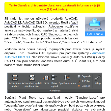
Tento článek archivu může obsahovat zastaralé informace - je již
více (12) roků starý !
Již řadu let mohou uživatelé produktů
AutoCAD
,
AutoCAD LT
,
AutoCAD
Civil 3D
,
Inventor
,
Revit
a
Vault
používat v těchto aplikacích
Autodesk
u rozšířené
funkce ze sady doplňkových nástrojů a materiálů, stylů
a šablon vyvinutých firmou
CAD Studio
, označovaných
jako "
CS+
". Tyto nástroje podobu ucelených balíčků
"
Revit
Tools", "
Inventor
Tools", "Civil Tools", "
Vault
Tools" či "LT Extension".
Podobná sada bonus nástrojů zvyšujících produktivitu práce je nyní k
dispozici i pro uživatele
CAD
systému pro potrubní systémy -
Autodesk
AutoCAD Plant 3D
. Nadstavbové funkce Plantu (a
AutoCAD
P&ID
) z dílny
CAD
Studia jsou součástí dodávek všech
AutoCAD
ů Plant 3D, a to pod
názvem "
CADstudio Plant Tools
".
Součástí Plant Tools jsou například moduly "Synchronizace" pro
automatickou synchronizaci parametrů dvou vybraných komponent, modul
"Legenda" pro vytvoření legendy grafických symbolů použitých ve výkrese,
nebo "Acquisition" pro aktualizace pravidel akvizice ve vybraných