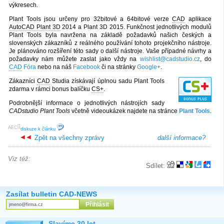
výkresech.
Plant Tools jsou určeny pro 32bitové a 64bitové verze
CAD
aplikace
AutoCAD Plant 3D
2014 a Plant 3D 2015. Funkčnost jednotlivých modulů
Plant Tools byla navržena na základě požadavků našich českých a
slovenských zákazníků z reálného používání tohoto projekčního nástroje.
Je plánováno rozšíření této sady o další nástroje. Vaše případné návrhy a
požadavky nám můžete zaslat jako vždy na
wishlist@cadstudio.cz
, do
CAD
Fóra
nebo na náš
Facebook
či na stránky
Google+
.
Zákazníci
CAD
Studia získávají úplnou sadu Plant Tools
zdarma v rámci bonus balíčku
CS+
.
Podrobnější informace o jednotlivých nástrojích sady
CADstudio Plant Tools
včetně videoukázek najdete na stránce
Plant Tools
.
[
]
AEC
diskuze k článku
Zpět na všechny zprávy
další informace?
Viz též:
Sdílet:
Zasílat bulletin CAD-NEWS
Slavíme 30 let