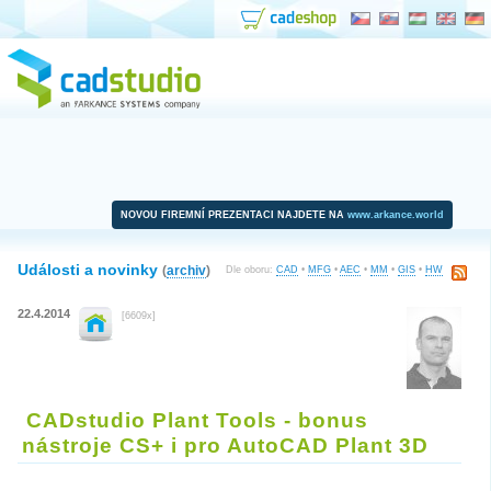
NOVOU FIREMNÍ PREZENTACI NAJDETE NA
www.arkance.world
Události a novinky
(
archiv
)
Dle oboru:
CAD
•
MFG
•
AEC
•
MM
•
GIS
•
HW
22.4.2014
[6609x]
CADstudio Plant Tools - bonus
nástroje CS+ i pro AutoCAD Plant 3D