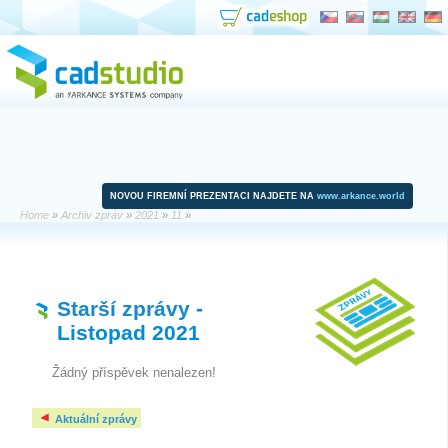
NOVOU FIREMNÍ PREZENTACI NAJDETE NA
www.arkance.world
Home
»
Archiv zpráv
»
2021
»
11
»
Starší zprávy
-
Listopad 2021
Žádný příspěvek nenalezen!
Aktuální zprávy