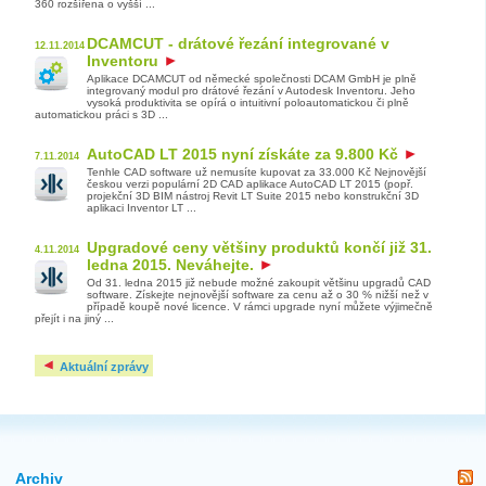
360 rozšířena o vyšší ...
DCAMCUT - drátové řezání integrované v
12.11.2014
Inventoru
Aplikace DCAMCUT od německé společnosti DCAM GmbH je plně
integrovaný modul pro drátové řezání v Autodesk Inventoru. Jeho
vysoká produktivita se opírá o intuitivní poloautomatickou či plně
automatickou práci s 3D ...
AutoCAD LT 2015 nyní získáte za 9.800 Kč
7.11.2014
Tenhle CAD software už nemusíte kupovat za 33.000 Kč Nejnovější
českou verzi populární 2D CAD aplikace AutoCAD LT 2015 (popř.
projekční 3D BIM nástroj Revit LT Suite 2015 nebo konstrukční 3D
aplikaci Inventor LT ...
Upgradové ceny většiny produktů končí již 31.
4.11.2014
ledna 2015. Neváhejte.
Od 31. ledna 2015 již nebude možné zakoupit většinu upgradů CAD
software. Získejte nejnovější software za cenu až o 30 % nižší než v
případě koupě nové licence. V rámci upgrade nyní můžete výjimečně
přejít i na jiný ...
Aktuální zprávy
Archiv