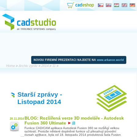
NOVOU FIREMNÍ PREZENTACI NAJDETE NA
www.arkance.world
Home
»
Archiv zpráv
»
2014
»
11
»
Starší zprávy
-
Listopad 2014
BLOG: Rozšířená verze 3D modeláře - Autodesk
20.11.2014
Fusion 360 Ultimate
Funkce CAD/CAM aplikace Autodesk Fusion 360 se rozšiřují velkou
rychlostí. Protože některé doplněné funkce už přesahují původní
rozsah aplikace, byla od 18. listopadu 2014 produktová řada Fusion