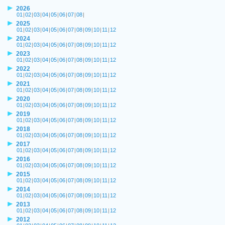
2026
01
|
02
|
03
|
04
|
05
|
06
|
07
|
08
|
2025
01
|
02
|
03
|
04
|
05
|
06
|
07
|
08
|
09
|
10
|
11
|
12
2024
01
|
02
|
03
|
04
|
05
|
06
|
07
|
08
|
09
|
10
|
11
|
12
2023
01
|
02
|
03
|
04
|
05
|
06
|
07
|
08
|
09
|
10
|
11
|
12
2022
01
|
02
|
03
|
04
|
05
|
06
|
07
|
08
|
09
|
10
|
11
|
12
2021
01
|
02
|
03
|
04
|
05
|
06
|
07
|
08
|
09
|
10
|
11
|
12
2020
01
|
02
|
03
|
04
|
05
|
06
|
07
|
08
|
09
|
10
|
11
|
12
2019
01
|
02
|
03
|
04
|
05
|
06
|
07
|
08
|
09
|
10
|
11
|
12
2018
01
|
02
|
03
|
04
|
05
|
06
|
07
|
08
|
09
|
10
|
11
|
12
2017
01
|
02
|
03
|
04
|
05
|
06
|
07
|
08
|
09
|
10
|
11
|
12
2016
01
|
02
|
03
|
04
|
05
|
06
|
07
|
08
|
09
|
10
|
11
|
12
2015
01
|
02
|
03
|
04
|
05
|
06
|
07
|
08
|
09
|
10
|
11
|
12
2014
01
|
02
|
03
|
04
|
05
|
06
|
07
|
08
|
09
|
10
|
11
|
12
2013
01
|
02
|
03
|
04
|
05
|
06
|
07
|
08
|
09
|
10
|
11
|
12
2012