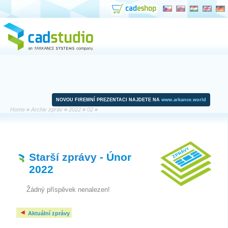
NOVOU FIREMNÍ PREZENTACI NAJDETE NA
www.arkance.world
Home
»
Archiv zpráv
»
2022
»
02
»
Starší zprávy
- Únor
2022
Žádný příspěvek nenalezen!
Aktuální zprávy