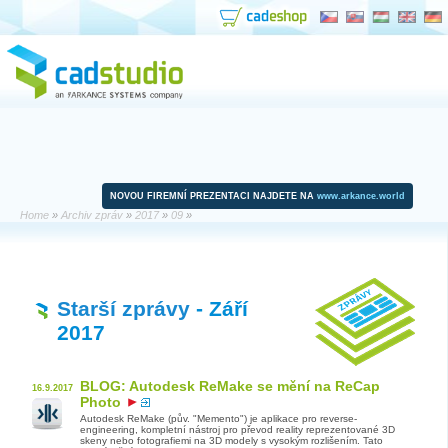
NOVOU FIREMNÍ PREZENTACI NAJDETE NA
www.arkance.world
Home
»
Archiv zpráv
»
2017
»
09
»
Starší zprávy
- Září
2017
BLOG: Autodesk ReMake se mění na ReCap
16.9.2017
Photo
Autodesk ReMake (pův. "Memento") je aplikace pro reverse-
engineering, kompletní nástroj pro převod reality reprezentované 3D
skeny nebo fotografiemi na 3D modely s vysokým rozlišením. Tato