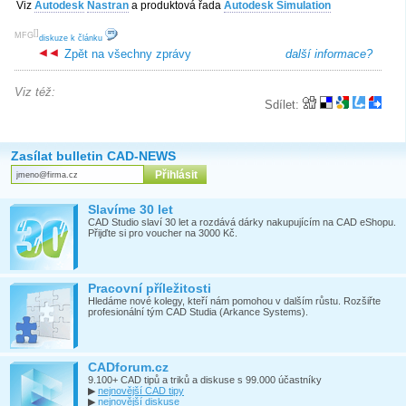
Viz
Autodesk
Nastran
a produktová řada
Autodesk Simulation
[
]
MFG
diskuze k článku
Zpět na všechny zprávy
další informace?
Viz též:
Sdílet:
Zasílat bulletin CAD-NEWS
Slavíme 30 let
CAD Studio slaví 30 let a rozdává dárky nakupujícím na CAD eShopu.
Přijďte si pro voucher na 3000 Kč.
Pracovní příležitosti
Hledáme nové kolegy, kteří nám pomohou v dalším růstu. Rozšiřte
profesionální tým CAD Studia (Arkance Systems).
CADforum.cz
9.100+ CAD tipů a triků a diskuse s 99.000 účastníky
▶
nejnovější CAD tipy
▶
nejnovější diskuse