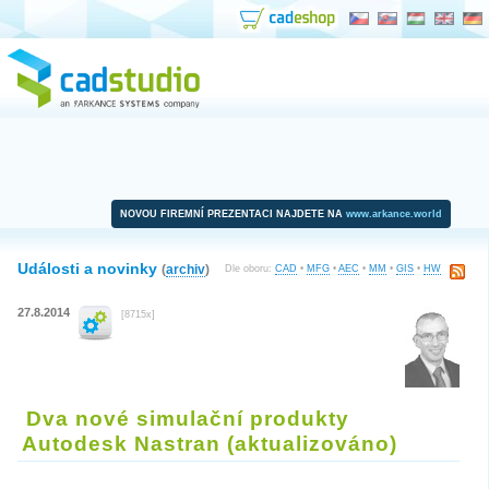
NOVOU FIREMNÍ PREZENTACI NAJDETE NA
www.arkance.world
Události a novinky
(
archiv
)
Dle oboru:
CAD
•
MFG
•
AEC
•
MM
•
GIS
•
HW
27.8.2014
[8715x]
Dva nové simulační produkty
Autodesk Nastran (aktualizováno)