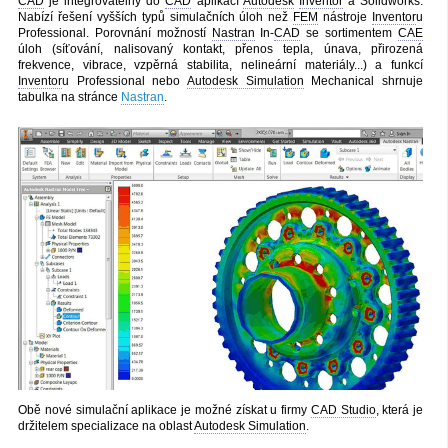
CAD
je integrovatelný do
CAD
aplikací
Autodesk
Inventor
a Solidworks.
Nabízí řešení vyšších typů simulačních úloh než
FEM
nástroje
Inventor
u
Professional. Porovnání možností
Nastran
In-
CAD
se sortimentem
CAE
úloh (síťování, nalisovaný kontakt, přenos tepla, únava, přirozená
frekvence, vibrace, vzpěrná stabilita, nelineární materiály...) a funkcí
Inventor
u Professional nebo
Autodesk Simulation
Mechanical shrnuje
tabulka na stránce
Nastran
.
Obě nové simulační aplikace je možné získat u firmy
CAD Studio
, která je
držitelem specializace na oblast
Autodesk Simulation
.