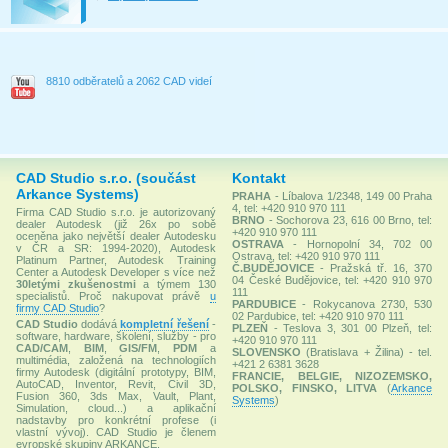
8810 odběratelů a 2062 CAD videí
CAD Studio s.r.o. (součást
Kontakt
Arkance Systems)
PRAHA
- Líbalova 1/2348, 149 00 Praha
4, tel: +420 910 970 111
Firma CAD Studio s.r.o. je autorizovaný
BRNO
- Sochorova 23, 616 00 Brno, tel:
dealer Autodesk (již 26x po sobě
+420 910 970 111
oceněna jako největší dealer Autodesku
OSTRAVA
- Hornopolní 34, 702 00
v ČR a SR: 1994-2020), Autodesk
Ostrava, tel: +420 910 970 111
Platinum Partner, Autodesk Training
Č.BUDĚJOVICE
- Pražská tř. 16, 370
Center a Autodesk Developer s více než
04 České Budějovice, tel: +420 910 970
30letými zkušenostmi
a týmem 130
111
specialistů. Proč nakupovat právě
u
PARDUBICE
- Rokycanova 2730, 530
firmy CAD Studio
?
02 Pardubice, tel: +420 910 970 111
CAD Studio
dodává
kompletní řešení
-
PLZEŇ
- Teslova 3, 301 00 Plzeň, tel:
software, hardware, školení, služby - pro
+420 910 970 111
CAD/CAM
,
BIM
,
GIS/FM
,
PDM
a
SLOVENSKO
(Bratislava + Žilina) - tel.
multimédia, založená na technologiích
+421 2 6381 3628
firmy Autodesk (digitální prototypy, BIM,
FRANCIE, BELGIE, NIZOZEMSKO,
AutoCAD, Inventor, Revit, Civil 3D,
POLSKO, FINSKO, LITVA
(
Arkance
Fusion 360, 3ds Max, Vault, Plant,
Systems
)
Simulation, cloud...) a aplikační
nadstavby pro konkrétní profese (i
vlastní vývoj). CAD Studio je členem
evropské skupiny ARKANCE.