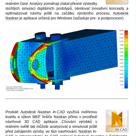
reálném čase. Analýzy pomáhají získat přesné výsledky
složitých simulací digitálních prototypů, otestovat inovativní koncepty a
optimalizovat návrhy ještě na začátku výrobního procesu.
Autodesk
Nastran
je aplikace určená pro Windows (vyžaduje pre- a postprocesor).
Produkt
Autodesk
Nastran
In-
CAD
využívá ověřenou
kvalitu a výkon
MKP
řešiče
Nastran
přímo v prostředí
návrhové 3D
CAD
aplikace. Chování výrobků v
reálném světě tak můžete analyzovat a simulovat ještě
před zahájením výroby, ve fázi navrhování.
Nastran
In-