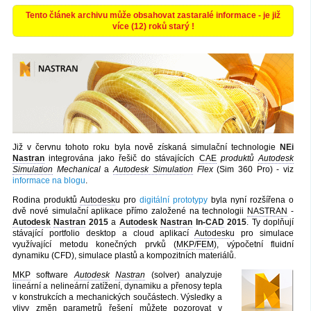
Tento článek archivu může obsahovat zastaralé informace - je již
více (12) roků starý !
Již v červnu tohoto roku byla nově získaná simulační technologie
NEi
Nastran
integrována jako řešič do stávajících
CAE
produktů
Autodesk
Simulation
Mechanical
a
Autodesk Simulation
Flex
(Sim 360 Pro) - viz
informace na blogu
.
Rodina produktů
Autodesk
u pro
digitální prototypy
byla nyní rozšířena o
dvě nové simulační aplikace přímo založené na technologii
NASTRAN
-
Autodesk
Nastran
2015
a
Autodesk
Nastran
In-
CAD
2015
. Ty doplňují
stávající portfolio desktop a cloud aplikací
Autodesk
u pro simulace
využívající metodu konečných prvků (
MKP
/
FEM
), výpočetní fluidní
dynamiku (CFD), simulace plastů a kompozitních materiálů.
MKP
software
Autodesk
Nastran
(solver) analyzuje
lineární a nelineární zatížení, dynamiku a přenosy tepla
v konstrukcích a mechanických součástech. Výsledky a
vlivy změn parametrů řešení můžete pozorovat v