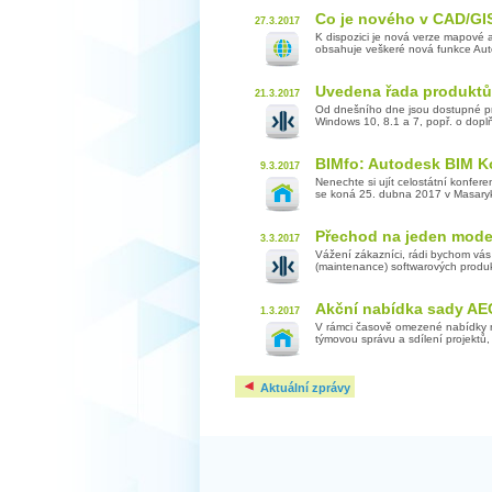
Co je nového v CAD/GI
27.3.2017
K dispozici je nová verze mapové
obsahuje veškeré nová funkce Auto
Uvedena řada produktů
21.3.2017
Od dnešního dne jsou dostupné pr
Windows 10, 8.1 a 7, popř. o doplň
BIMfo: Autodesk BIM K
9.3.2017
Nenechte si ujít celostátní konfe
se koná 25. dubna 2017 v Masarykov
Přechod na jeden mode
3.3.2017
Vážení zákazníci, rádi bychom vás
(maintenance) softwarových produk
Akční nabídka sady AEC
1.3.2017
V rámci časově omezené nabídky ny
týmovou správu a sdílení projektů
Aktuální zprávy