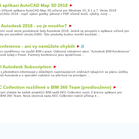
S aplikaci AutoCAD Map 3D 2018
 a GISové aplikace AutoCAD Map 3D určená pro Windows 10, 8.1 a 7. Verze 2018
CADu 2018 - např. výkon grafiky, převod z PDF včetně textů, výběry, nový ...
 Autodesk 2018 - co je nového?
vní nové verze produktové řady Autodesk 2018. Jedná se prozatím o aplikace určené pro
ky pro prostředí cloudu A360. Tyto produkty budou rovněž součástí ...
onference - ani vy nemůžete chybět
renci zaměřenou na využití BIM v praxi. Odborná celodenní akce "Autodesk BIM Konference"
ě koleji v Praze. Partnery konference jsou společnosti ...
l Autodesk Subscription
 s předstihem informovali o důležitých nadcházejících změnách týkajících se plánu údržby
tů Autodesk a o speciální nabídce na přechod na pronájem ...
 Collection rozšířené o BIM 360 Team (prodlouženo)
ní získáte ke každé projekční BIM sadě AEC Collection navíc 3 licence aplikace pro
, BIM 360 Team. Nová oborová sada AEC Collection nabízí přístup k ...