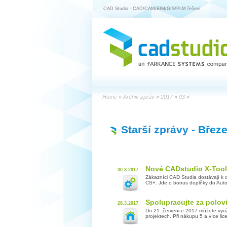
CAD Studio - CAD/CAM/BIM/GIS/PLM řešení
Home
»
Archiv zpráv
»
2017
»
03
»
Starší zprávy
- Břez
Nové CADstudio X-Tool
30.3.2017
Zákazníci CAD Studia dostávají k d
CS+. Jde o bonus doplňky do Autode
Spolupracujte za polov
28.3.2017
Do 21. července 2017 můžete využ
projektech. Při nákupu 5 a více li