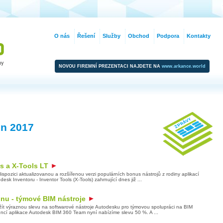
O nás
Řešení
Služby
Obchod
Podpora
Kontakty
NOVOU FIREMNÍ PREZENTACI NAJDETE NA
www.arkance.world
en 2017
s a X-Tools LT
ispozici aktualizovanou a rozšířenou verzi populárních bonus nástrojů z rodiny aplikací
sk Inventoru - Inventor Tools (X-Tools) zahrnující dnes již ...
inu - týmové BIM nástroje
ít výraznou slevu na softwarové nástroje Autodesku pro týmovou spolupráci na BIM
cencí aplikace Autodesk BIM 360 Team nyní nabízíme slevu 50 %. A ...