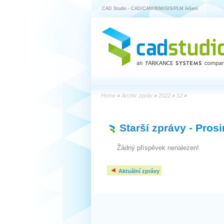
CAD Studio - CAD/CAM/BIM/GIS/PLM řešení
Home
»
Archiv zpráv
»
2022
»
12
»
Starší zprávy
- Pros
Žádný příspěvek nenalezen!
Aktuální zprávy