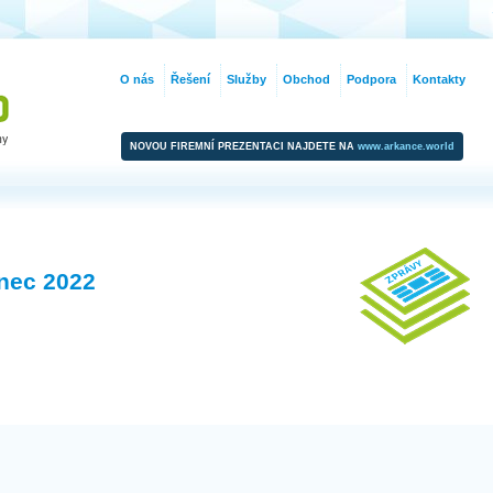
O nás
Řešení
Služby
Obchod
Podpora
Kontakty
NOVOU FIREMNÍ PREZENTACI NAJDETE NA
www.arkance.world
inec 2022