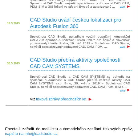
Společnost CAD Studio, největší specializovaný dodavatel CAD, CAM,
PDM, BIM a GIS řešení ve střední Evropě a autorizovaný ...
více
CAD Studio uvádí českou lokalizaci pro
16.9.2019
Autodesk Fusion 360
Společnost CAD Studio usnadňuje využití populární konstrukční
CAD/CAM aplikace Autodesk® Fusion 360™ pro české a slovenské
profesionály i kutily. Praha, 16. září 2019 – Společnost CAD Studio,
největší specializovaný dodavatel CAD, CAM, PDM, ...
více
CAD Studio přebírá aktivity společnosti
30.5.2019
CAD CAM SYSTEMS
Společnosti CAD Studio a CAD CAM SYSTEMS se dohodly na
společné budoucnosti a CAD Studio přebírá veškeré aktivity CAD
CAM SYSTEMS s.r.o. Brno, 30. května 2019 – Společnost CAD
Studio, největší specializovaný dodavatel CAD, CAM, PDM, BIM a ...
více
Viz
tiskové zprávy předchozích let
Chcete-li zařadit do mail-listu automatického zasílání tiskových zpráv,
napište na info@cadstudio.cz