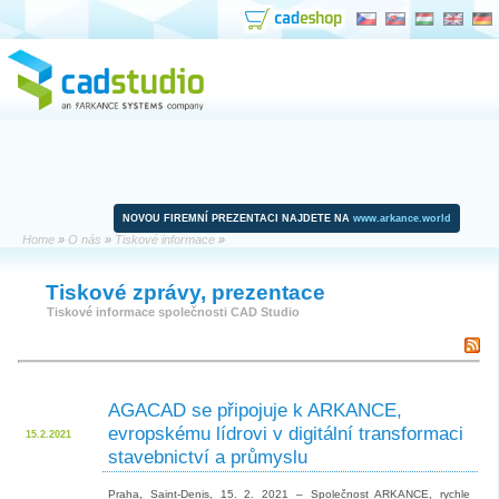
NOVOU FIREMNÍ PREZENTACI NAJDETE NA
www.arkance.world
Home
»
O nás
»
Tiskové informace
»
Tiskové zprávy, prezentace
Tiskové informace společnosti CAD Studio
AGACAD se připojuje k ARKANCE,
evropskému lídrovi v digitální transformaci
15.2.2021
stavebnictví a průmyslu
Praha, Saint-Denis, 15. 2. 2021 – Společnost ARKANCE, rychle