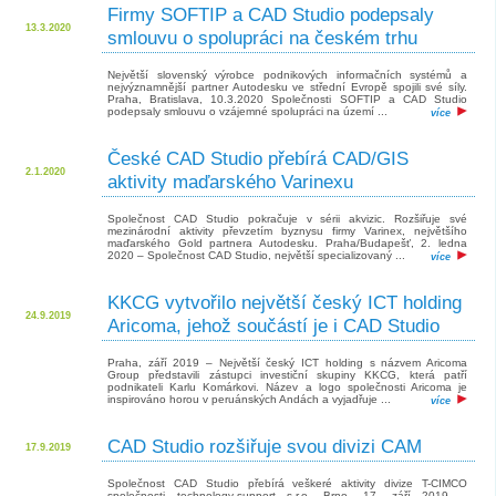
Firmy SOFTIP a CAD Studio podepsaly
13.3.2020
smlouvu o spolupráci na českém trhu
Největší slovenský výrobce podnikových informačních systémů a
nejvýznamnější partner Autodesku ve střední Evropě spojili své síly.
Praha, Bratislava, 10.3.2020 Společnosti SOFTIP a CAD Studio
podepsaly smlouvu o vzájemné spolupráci na území ...
více
České CAD Studio přebírá CAD/GIS
2.1.2020
aktivity maďarského Varinexu
Společnost CAD Studio pokračuje v sérii akvizic. Rozšiřuje své
mezinárodní aktivity převzetím byznysu firmy Varinex, největšího
maďarského Gold partnera Autodesku. Praha/Budapešť, 2. ledna
2020 – Společnost CAD Studio, největší specializovaný ...
více
KKCG vytvořilo největší český ICT holding
24.9.2019
Aricoma, jehož součástí je i CAD Studio
Praha, září 2019 – Největší český ICT holding s názvem Aricoma
Group představili zástupci investiční skupiny KKCG, která patří
podnikateli Karlu Komárkovi. Název a logo společnosti Aricoma je
inspirováno horou v peruánských Andách a vyjadřuje ...
více
CAD Studio rozšiřuje svou divizi CAM
17.9.2019
Společnost CAD Studio přebírá veškeré aktivity divize T-CIMCO
společnosti technology-support s.r.o. Brno, 17. září 2019 –