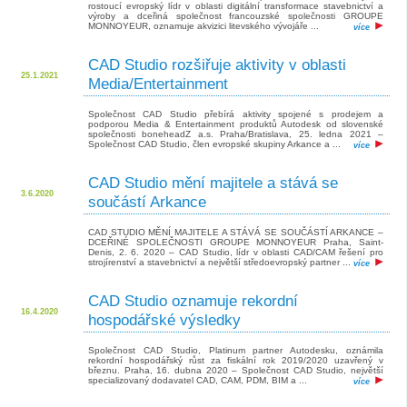
rostoucí evropský lídr v oblasti digitální transformace stavebnictví a
výroby a dceřiná společnost francouzské společnosti GROUPE
MONNOYEUR, oznamuje akvizici litevského vývojáře ...
více
CAD Studio rozšiřuje aktivity v oblasti
25.1.2021
Media/Entertainment
Společnost CAD Studio přebírá aktivity spojené s prodejem a
podporou Media & Entertainment produktů Autodesk od slovenské
společnosti boneheadZ a.s. Praha/Bratislava, 25. ledna 2021 –
Společnost CAD Studio, člen evropské skupiny Arkance a ...
více
CAD Studio mění majitele a stává se
3.6.2020
součástí Arkance
CAD STUDIO MĚNÍ MAJITELE A STÁVÁ SE SOUČÁSTÍ ARKANCE –
DCEŘINÉ SPOLEČNOSTI GROUPE MONNOYEUR Praha, Saint-
Denis, 2. 6. 2020 – CAD Studio, lídr v oblasti CAD/CAM řešení pro
strojírenství a stavebnictví a největší středoevropský partner ...
více
CAD Studio oznamuje rekordní
16.4.2020
hospodářské výsledky
Společnost CAD Studio, Platinum partner Autodesku, oznámila
rekordní hospodářský růst za fiskální rok 2019/2020 uzavřený v
březnu. Praha, 16. dubna 2020 – Společnost CAD Studio, největší
specializovaný dodavatel CAD, CAM, PDM, BIM a ...
více