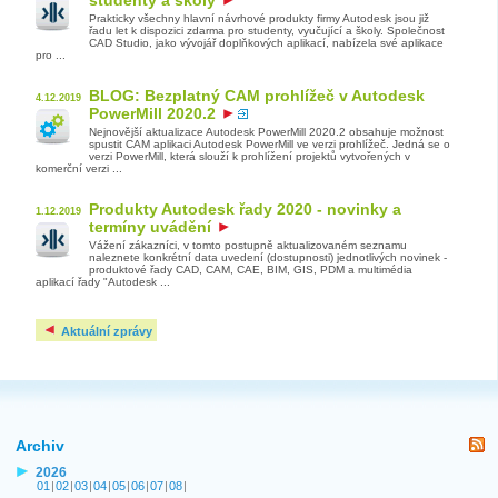
Prakticky všechny hlavní návrhové produkty firmy Autodesk jsou již
řadu let k dispozici zdarma pro studenty, vyučující a školy. Společnost
CAD Studio, jako vývojář doplňkových aplikací, nabízela své aplikace
pro ...
BLOG: Bezplatný CAM prohlížeč v Autodesk
4.12.2019
PowerMill 2020.2
Nejnovější aktualizace Autodesk PowerMill 2020.2 obsahuje možnost
spustit CAM aplikaci Autodesk PowerMill ve verzi prohlížeč. Jedná se o
verzi PowerMill, která slouží k prohlížení projektů vytvořených v
komerční verzi ...
Produkty Autodesk řady 2020 - novinky a
1.12.2019
termíny uvádění
Vážení zákazníci, v tomto postupně aktualizovaném seznamu
naleznete konkrétní data uvedení (dostupnosti) jednotlivých novinek -
produktové řady CAD, CAM, CAE, BIM, GIS, PDM a multimédia
aplikací řady "Autodesk ...
Aktuální zprávy
Archiv
2026
01
|
02
|
03
|
04
|
05
|
06
|
07
|
08
|