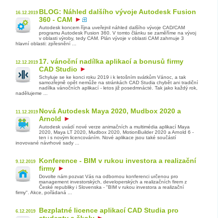
BLOG: Náhled dalšího vývoje Autodesk Fusion
16.12.2019
360 - CAM
Autodesk koncem října uveřejnil náhled dalšího vývoje CAD/CAM
programu Autodesk Fusion 360. V tomto článku se zaměříme na vývoj
v oblasti výroby, tedy CAM. Plán vývoje v oblasti CAM zahrnuje 3
hlavní oblasti: zpřesnění ...
17. vánoční nadílka aplikací a bonusů firmy
12.12.2019
CAD Studio
Schyluje se ke konci roku 2019 i k letošním svátkům Vánoc, a tak
samozřejmě opět nemůže na stránkách CAD Studia chybět ani tradiční
nadílka vánočních aplikací - letos již posedmnácté. Tak jako každý rok,
nadělujeme ...
Nová Autodesk Maya 2020, Mudbox 2020 a
11.12.2019
Arnold
Autodesk uvádí nové verze animačních a multimédia aplikací Maya
2020, Maya LT 2020, Mudbox 2020, MotionBuilder 2020 a Arnold 6 -
ten i s novým licencováním. Nové aplikace jsou také součástí
inovované návrhové sady ...
Konference - BIM v rukou investora a realizační
9.12.2019
firmy
Dovolte nám pozvat Vás na odbornou konferenci určenou pro
management investorských, developerských a realizačních firem z
České republiky i Slovenska - "BIM v rukou investora a realizační
firmy". Akce, pořádaná ...
Bezplatné licence aplikací CAD Studia pro
6.12.2019
studenty a školy