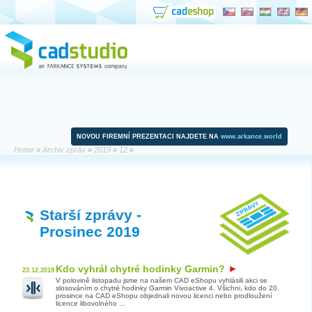
NOVOU FIREMNÍ PREZENTACI NAJDETE NA
www.arkance.world
Home
»
Archiv zpráv
»
2019
»
12
»
Starší zprávy
-
Prosinec 2019
Kdo vyhrál chytré hodinky Garmin?
23.12.2019
V polovině listopadu jsme na našem CAD eShopu vyhlásili akci se
slosováním o chytré hodinky Garmin Vivoactive 4. Všichni, kdo do 20.
prosince na CAD eShopu objednali novou licenci nebo prodloužení
licence libovolného ...