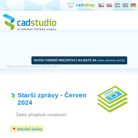
NOVOU FIREMNÍ PREZENTACI NAJDETE NA
www.arkance.world
Home
»
Archiv zpráv
»
2024
»
06
»
Starší zprávy
- Červen
2024
Žádný příspěvek nenalezen!
Aktuální zprávy