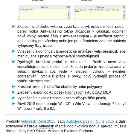
Zlepšení grafického výkonu, vyšší kvalita vykreslování, lepší podání
barev, volba
Anti-aliasing
(okno
Možnosti > Grafika
), doplnění
nové volby:
hladké čáry s anti-aliasingem
– je možnost zapnout
anti-aliasing pro všechny nebo jen pro uživatelem zvolené pohledy,
vylepšený
Ray-trace
Vylepšený algoritmus v
Energetické analýze
- větší přesnost, lepší
manipulace s prvky a rozpoznávání prostorů/prvků
Rychlejší kreslení prvků
v zobrazení -
Revit
v nové verzi
konsoliduje proces kreslení tak, že řada prvků je zpracovávaná ve
větších dávkách, což vede k zlepšení výkonu – rychlejší
zobrazování, rychlejší práce s prvky, nový rychlejší proces při
výběru vícerých prvků.
Kreslení revizních obláčků obdélníky nebo polygony
Zlepšený export do
Autodesk
Fabrication
a
AutoCAD MEP
Vylepšená funkce eTransmit (zahrnutí/vypuštění prvků)
Revit
2015 nepodporuje Win XP a Win Vista – podporuje 64bitové
Windows 7 sp1, 8 a 8.1
Produkty
Autodesk Revit
2015
, sady
Autodesk
Design Suite
2015
a další
softwarové nástroje
Autodesk
včetně doplňkových bonus aplikací můžete
získat u firmy
CAD Studio
,
Autodesk
Platinum Partnera.