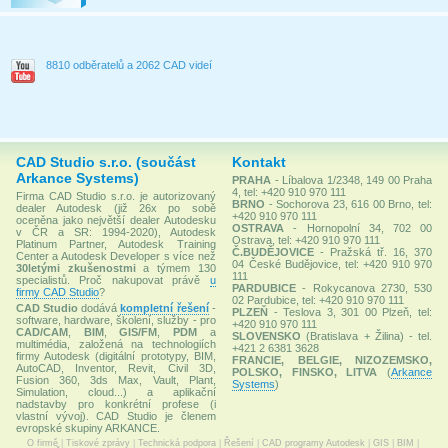
8810 odběratelů a 2062 CAD videí
CAD Studio s.r.o. (součást
Kontakt
Arkance Systems)
PRAHA
- Líbalova 1/2348, 149 00 Praha
4, tel: +420 910 970 111
Firma CAD Studio s.r.o. je autorizovaný
BRNO
- Sochorova 23, 616 00 Brno, tel:
dealer Autodesk (již 26x po sobě
+420 910 970 111
oceněna jako největší dealer Autodesku
OSTRAVA
- Hornopolní 34, 702 00
v ČR a SR: 1994-2020), Autodesk
Ostrava, tel: +420 910 970 111
Platinum Partner, Autodesk Training
Č.BUDĚJOVICE
- Pražská tř. 16, 370
Center a Autodesk Developer s více než
04 České Budějovice, tel: +420 910 970
30letými zkušenostmi
a týmem 130
111
specialistů. Proč nakupovat právě
u
PARDUBICE
- Rokycanova 2730, 530
firmy CAD Studio
?
02 Pardubice, tel: +420 910 970 111
CAD Studio
dodává
kompletní řešení
-
PLZEŇ
- Teslova 3, 301 00 Plzeň, tel:
software, hardware, školení, služby - pro
+420 910 970 111
CAD/CAM
,
BIM
,
GIS/FM
,
PDM
a
SLOVENSKO
(Bratislava + Žilina) - tel.
multimédia, založená na technologiích
+421 2 6381 3628
firmy Autodesk (digitální prototypy, BIM,
FRANCIE, BELGIE, NIZOZEMSKO,
AutoCAD, Inventor, Revit, Civil 3D,
POLSKO, FINSKO, LITVA
(
Arkance
Fusion 360, 3ds Max, Vault, Plant,
Systems
)
Simulation, cloud...) a aplikační
nadstavby pro konkrétní profese (i
vlastní vývoj). CAD Studio je členem
evropské skupiny ARKANCE.
O firmě
|
Tiskové zprávy
|
Technická podpora
|
Řešení
|
CAD programy Autodesk
|
GIS
|
BIM
|