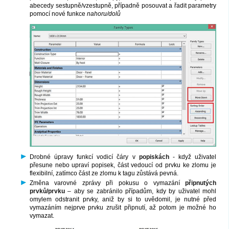
abecedy sestupně/vzestupně, případně posouvat a řadit parametry
pomocí nové funkce
nahoru/dolů
Drobné úpravy funkcí vodicí čáry v
popiskách
- když uživatel
přesune nebo upraví popisek, část vedoucí od prvku ke zlomu je
flexibilní, zatímco část ze zlomu k tagu zůstává pevná.
Změna varovné zprávy při pokusu o vymazání
připnutých
prvků/prvku
– aby se zabránilo případům, kdy by uživatel mohl
omylem odstranit prvky, aniž by si to uvědomil, je nutné před
vymazáním nejprve prvku zrušit připnutí, až potom je možné ho
vymazat.