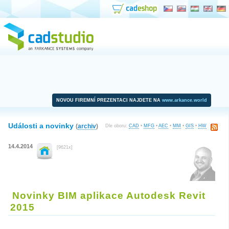
NOVOU FIREMNÍ PREZENTACI NAJDETE NA
www.arkance.world
Události a novinky
(
archiv
)
Dle oboru:
CAD
•
MFG
•
AEC
•
MM
•
GIS
•
HW
14.4.2014
[9621x]
Novinky BIM aplikace Autodesk Revit
2015