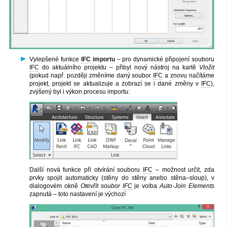
Vylepšené funkce
IFC
importu
– pro dynamické připojení souboru
IFC
do aktuálního projektu – přibyl nový nástroj na kartě
Vložit
(pokud např. později změníme daný soubor
IFC
a znovu načítáme
projekt, projekt se aktualizuje a zobrazí se i dané změny v
IFC
),
zvýšený byl i výkon procesu importu:
Další nová funkce při otvírání souboru
IFC
– možnost určit, zda
prvky spojit automaticky (stěny do stěny anebo stěna–sloup), v
dialogovém okně
Otevřít soubor
IFC
je volba
Auto-Join Elements
zapnutá – toto nastavení je výchozí