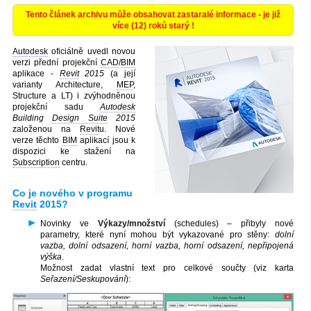
Tento článek archivu může obsahovat zastaralé informace - je již
více (12) roků starý !
Autodesk
oficiálně uvedl novou
verzi přední projekční
CAD
/
BIM
aplikace -
Revit
2015
(a její
varianty Architecture,
MEP
,
Structure a LT) i zvýhodněnou
projekční sadu
Autodesk
Building
Design Suite
2015
založenou na
Revit
u. Nové
verze těchto
BIM
aplikací jsou k
dispozici ke stažení na
Subscription
centru.
Co je nového v programu
Revit
2015?
Novinky ve
Výkazy/množství
(schedules) – přibyly nové
parametry, které nyní mohou být vykazované pro stěny:
dolní
vazba, dolní odsazení, horní vazba, horní odsazení, nepřipojená
výška
.
Možnost zadat vlastní text pro celkové součty (viz karta
Seřazení/Seskupování
):