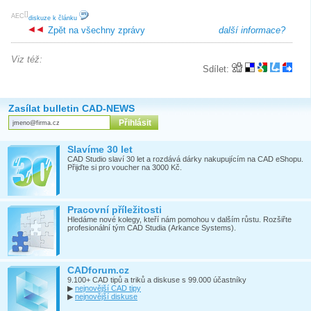
[
]
AEC
diskuze k článku
Zpět na všechny zprávy
další informace?
Viz též:
Sdílet:
Zasílat bulletin CAD-NEWS
Slavíme 30 let
CAD Studio slaví 30 let a rozdává dárky nakupujícím na CAD eShopu.
Přijďte si pro voucher na 3000 Kč.
Pracovní příležitosti
Hledáme nové kolegy, kteří nám pomohou v dalším růstu. Rozšiřte
profesionální tým CAD Studia (Arkance Systems).
CADforum.cz
9.100+ CAD tipů a triků a diskuse s 99.000 účastníky
▶
nejnovější CAD tipy
▶
nejnovější diskuse