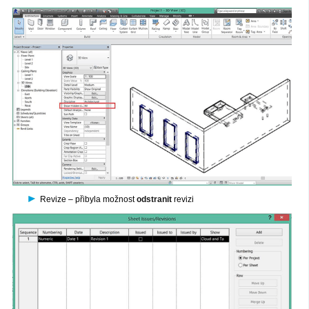
Revize – přibyla možnost
odstranit
revizi