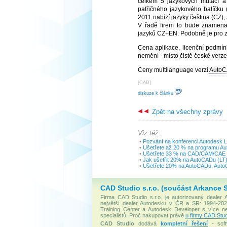
celkem 5 jazykových mutací a k
patřičného jazykového balíčku
2011 nabízí jazyky čeština (CZ), 
V řadě firem to bude znamenat
jazyků CZ+EN. Podobně je pro 
Cena aplikace, licenční podmí
nemění - místo čistě české verz
Ceny multilanguage verzí
Auto
[
CAD
]
diskuze k článku
Zpět na všechny zprávy
Viz též:
•
Pozvání na konferenci Autodesk 
•
Ušetřete až 20 % na programu Aut
•
Ušetřete 33 % na CAD/CAM/CAE a
•
Jak ušetřit 20% na AutoCADu (LT)
•
Ušetřete 20% na AutoCADu, Auto
CAD Studio s.r.o. (součást Arkance 
Firma CAD Studio s.r.o. je autorizovaný dealer
největší dealer Autodesku v ČR a SR: 1994-2020
Training Center a Autodesk Developer s více 
specialistů. Proč nakupovat právě
u firmy CAD Stud
CAD Studio
dodává
kompletní řešení
- soft