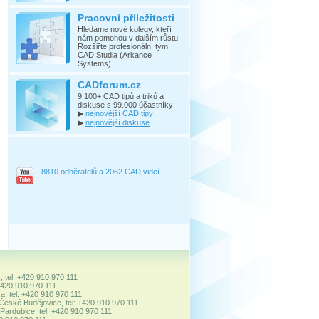
Pracovní příležitosti
Hledáme nové kolegy, kteří
nám pomohou v dalším růstu.
Rozšiřte profesionální tým
CAD Studia (Arkance
Systems).
CADforum.cz
9.100+ CAD tipů a triků a
diskuse s 99.000 účastníky
▶
nejnovější CAD tipy
▶
nejnovější diskuse
8810 odběratelů a 2062 CAD videí
, tel: +420 910 970 111
+420 910 970 111
a, tel: +420 910 970 111
 České Budějovice, tel: +420 910 970 111
ardubice, tel: +420 910 970 111