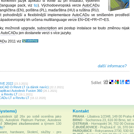
onkrétní jazyk aplikaci si volíte až při instalaci, výběrem
 (language pack, viz
tip
). Východoevropská verze
AutoCAD
u
angličtina (EN), polština (PL), maďarština (HU) a ruština (RU).
 pohodlnější a flexibilnější implementace
AutoCAD
u ve smíšeném prostředí
západoevropský trh určena multilanguage verze EN+DE+FR+IT+ES.
nky, možnosti
upgrade
,
subscription
ani postup instalace se touto změnou nijak
e
AutoCAD
u jen dostanete verzi s více jazyky.
CAD
u 2011 viz
další informace?
Sdílet:
LIVE 2022
[23.3.2021]
oCAD či Revit LT (a dárek navíc)
[22.2.2021]
plikaci Autodesk Fusion 360
[26.1.2021]
 a Revitu LT
[19.1.2021]
CADu LT a Revitu LT
[16.12.2020]
Systems)
Kontakt
 Autodesk (již 26x po sobě oceněna jako
PRAHA
- Líbalova 1/2348, 149 00 Praha 4
), Autodesk Platinum Partner, Autodesk
BRNO
- Sochorova 23, 616 00 Brno, tel: 
než
30letými zkušenostmi
a týmem 130
OSTRAVA
- Hornopolní 34, 702 00 Ostrav
io
?
Č.BUDĚJOVICE
- Pražská tř. 16, 370 04
PARDUBICE
- Rokycanova 2730, 530 02 P
ware, hardware, školení, služby - pro