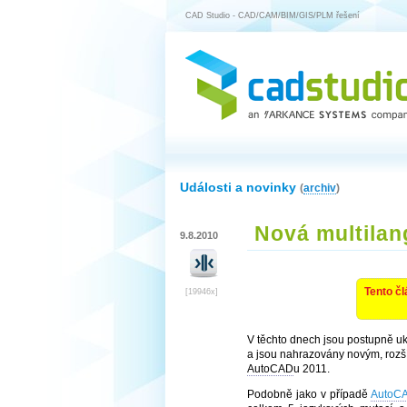
CAD Studio - CAD/CAM/BIM/GIS/PLM řešení
Události a novinky
(
archiv
)
Nová multila
9.8.2010
Tento čl
[19946x]
V těchto dnech jsou postupně 
a jsou nahrazovány novým, rozš
AutoCAD
u 2011.
Podobně jako v případě
AutoC