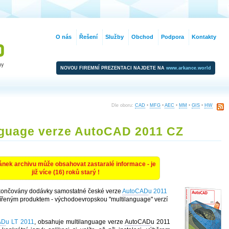
O nás
Řešení
Služby
Obchod
Podpora
Kontakty
NOVOU FIREMNÍ PREZENTACI NAJDETE NA
www.arkance.world
Dle oboru:
CAD
•
MFG
•
AEC
•
MM
•
GIS
•
HW
nguage verze AutoCAD 2011 CZ
ánek archivu může obsahovat zastaralé informace - je
již více (16) roků starý !
ukončovány dodávky samostatné české verze
AutoCAD
u 2011
ířeným produktem - východoevropskou "multilanguage" verzí
AD
u LT 2011
, obsahuje multilanguage verze
AutoCAD
u 2011