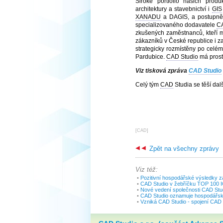
Široké portfolio našich produ
architektury a stavebnictví i
GIS
XANADU
a DAGIS, a postupně 
specializovaného dodavatele
C
zkušených zaměstnanců, kteří m
zákazníků v České republice i za
strategicky rozmístěny po celé
Pardubice.
CAD Studio
má prost
Viz tisková zpráva
CAD Studio
Celý tým
CAD
Studia se těší dal
[
CAD
]
Zpět na všechny zprávy
Viz též:
•
Pozitivní hospodářské výsledky z
•
CAD Studio v žebříčku TOP 100 I
•
Nové vedení společnosti CAD Stu
•
CAD Studio oznamuje hospodářsk
•
Vzniká CAD Studio - spojení CAD