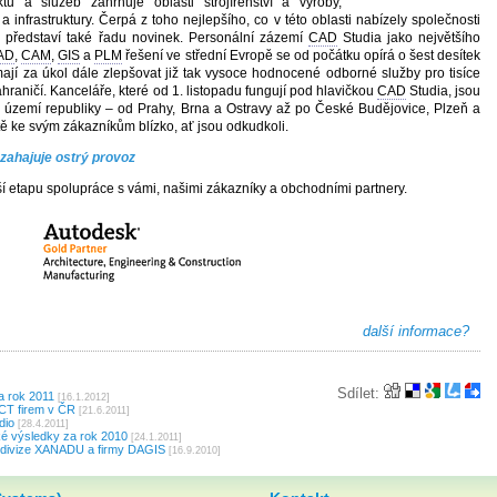
ktů a služeb zahrnuje oblasti strojírenství a výroby,
a infrastruktury. Čerpá z toho nejlepšího, co v této oblasti nabízely společnosti
představí také řadu novinek. Personální zázemí
CAD
Studia jako největšího
AD
,
CAM
,
GIS
a
PLM
řešení ve střední Evropě se od počátku opírá o šest desítek
ají za úkol dále zlepšovat již tak vysoce hodnocené odborné služby pro tisíce
hraničí. Kanceláře, které od 1. listopadu fungují pod hlavičkou
CAD
Studia, jsou
m území republiky – od Prahy, Brna a Ostravy až po České Budějovice, Plzeň a
ě ke svým zákazníkům blízko, ať jsou odkudkoli.
zahajuje ostrý provoz
ší etapu spolupráce s vámi, našimi zákazníky a obchodními partnery.
další informace?
Sdílet:
a rok 2011
[16.1.2012]
CT firem v ČR
[21.6.2011]
dio
[28.4.2011]
é výsledky za rok 2010
[24.1.2011]
 divize XANADU a firmy DAGIS
[16.9.2010]