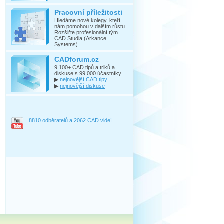
Pracovní příležitosti
Hledáme nové kolegy, kteří
nám pomohou v dalším růstu.
Rozšiřte profesionální tým
CAD Studia (Arkance
Systems).
CADforum.cz
9.100+ CAD tipů a triků a
diskuse s 99.000 účastníky
▶
nejnovější CAD tipy
▶
nejnovější diskuse
8810 odběratelů a 2062 CAD videí