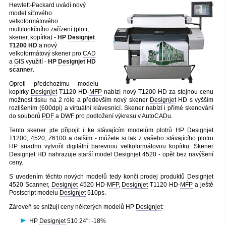
Hewlett-Packard uvádí nový
model síťového
velkoformátového
multifunkčního zařízení (plotr,
skener, kopírka) -
HP
Designjet
T1200 HD
a nový
velkoformátový skener pro
CAD
a
GIS
využití -
HP
Designjet
HD
scanner
.
Oproti předchozímu modelu
kopírky
Designjet
T1120 HD-
MFP
nabízí nový T1200 HD za stejnou cenu
možnost tisku na 2 role a především nový skener
Designjet
HD s vyšším
rozlišením (600dpi) a virtuální klávesnicí. Skener nabízí i přímé skenování
do souborů
PDF
a
DWF
pro podložení výkresu v
AutoCAD
u.
Tento skener jde připojit i ke stávajícím modelům plotrů HP
Designjet
T1200, 4520, Z6100 a dalším - můžete si tak z vašeho stávajícího plotru
HP snadno vytvořit digitální barevnou velkoformátovou kopírku. Skener
Designjet
HD nahrazuje starší model
Designjet
4520 - opět bez navýšení
ceny.
S uvedením těchto nových modelů tedy končí prodej produktů
Designjet
4520 Scanner,
Designjet
4520 HD-
MFP
,
Designjet
T1120 HD-
MFP
a ještě
Postscript modelu
Designjet
510ps.
Zároveň se snižují ceny některých modelů HP
Designjet
:
HP
Designjet
510 24": -18%