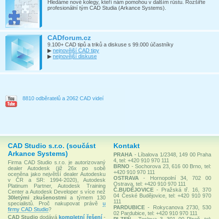
Hledáme nové kolegy, kteří nám pomohou v dalším růstu. Rozšiřte
profesionální tým CAD Studia (Arkance Systems).
CADforum.cz
9.100+ CAD tipů a triků a diskuse s 99.000 účastníky
▶
nejnovější CAD tipy
▶
nejnovější diskuse
8810 odběratelů a 2062 CAD videí
CAD Studio s.r.o. (součást
Kontakt
Arkance Systems)
PRAHA
- Líbalova 1/2348, 149 00 Praha
4, tel: +420 910 970 111
Firma CAD Studio s.r.o. je autorizovaný
BRNO
- Sochorova 23, 616 00 Brno, tel:
dealer Autodesk (již 26x po sobě
+420 910 970 111
oceněna jako největší dealer Autodesku
OSTRAVA
- Hornopolní 34, 702 00
v ČR a SR: 1994-2020), Autodesk
Ostrava, tel: +420 910 970 111
Platinum Partner, Autodesk Training
Č.BUDĚJOVICE
- Pražská tř. 16, 370
Center a Autodesk Developer s více než
04 České Budějovice, tel: +420 910 970
30letými zkušenostmi
a týmem 130
111
specialistů. Proč nakupovat právě
u
PARDUBICE
- Rokycanova 2730, 530
firmy CAD Studio
?
02 Pardubice, tel: +420 910 970 111
CAD Studio
dodává
kompletní řešení
-
PLZEŇ
- Teslova 3, 301 00 Plzeň, tel: