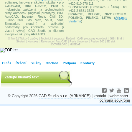
software, hardware, školení, služby - pro
+420 910 970 111
CAD/CAM
,
BIM
,
GIS/FM
,
PDM
a
SLOVENSKO
(Bratislava + Žilina) - tel.
multimédia, založená na technologiích
+421 2 6381 3628
firmy Autodesk (digitální prototypy, BIM,
FRANCIE, BELGIE, NIZOZEMSKO,
AutoCAD, Inventor, Revit, Civil 3D,
POLSKO, FINSKO, LITVA
(
Arkance
Fusion 360, 3ds Max, Vault, Plant,
Systems
)
Simulation, cloud...) a aplikační
nadstavby pro konkrétní profese (i
vlastní vývoj). CAD Studio je členem
evropské skupiny ARKANCE.
O firmě
|
Tiskové zprávy
|
Technická podpora
|
Řešení
|
CAD programy Autodesk
|
GIS
|
BIM
|
Školení
|
Kontakty
|
Reference
|
AutoCAD
|
Revit
|
Inventor
|
Fusion 360
|
3D tisk
DOWNLOAD
|
HLEDAT
O nás
Řešení
Služby
Obchod
Podpora
Kontakty
© Copyright 2026
CAD Studio s.r.o. (ARKANCE)
|
kontakt
|
webmaster
|
ochrana soukromí