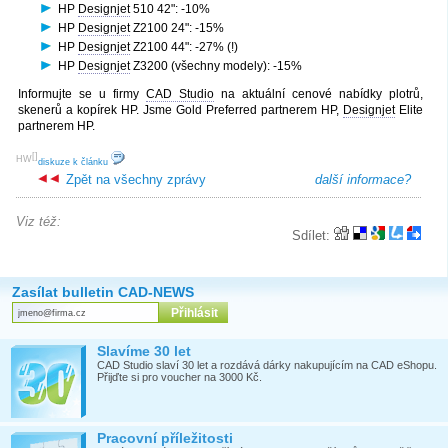
HP
Designjet
510 42": -10%
HP
Designjet
Z2100 24": -15%
HP
Designjet
Z2100 44": -27% (!)
HP
Designjet
Z3200 (všechny modely): -15%
Informujte se u firmy
CAD Studio
na aktuální cenové nabídky plotrů,
skenerů a kopírek HP. Jsme Gold Preferred partnerem HP,
Designjet
Elite
partnerem HP.
[
]
HW
diskuze k článku
Zpět na všechny zprávy
další informace?
Viz též:
Sdílet:
Zasílat bulletin CAD-NEWS
Slavíme 30 let
CAD Studio slaví 30 let a rozdává dárky nakupujícím na CAD eShopu.
Přijďte si pro voucher na 3000 Kč.
Pracovní příležitosti