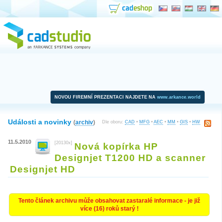
NOVOU FIREMNÍ PREZENTACI NAJDETE NA
www.arkance.world
Události a novinky
(
archiv
)
Dle oboru:
CAD
•
MFG
•
AEC
•
MM
•
GIS
•
HW
11.5.2010
[20130x]
Nová kopírka HP
Designjet T1200 HD a scanner
Designjet HD
Tento článek archivu může obsahovat zastaralé informace - je již
více (16) roků starý !