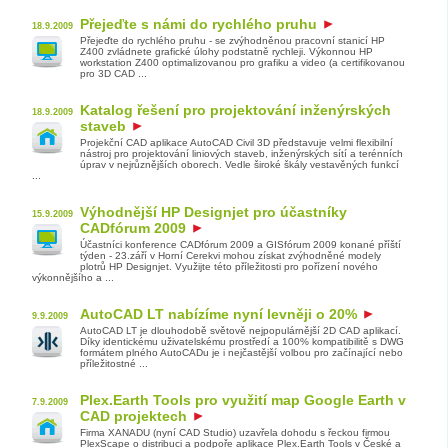
Přejeďte s námi do rychlého pruhu
18.9.2009
Přejeďte do rychlého pruhu - se zvýhodněnou pracovní stanicí HP
Z400 zvládnete grafické úlohy podstatně rychleji. Výkonnou HP
workstation Z400 optimalizovanou pro grafiku a video (a certifikovanou
pro 3D CAD ...
Katalog řešení pro projektování inženýrských
18.9.2009
staveb
Projekční CAD aplikace AutoCAD Civil 3D představuje velmi flexibilní
nástroj pro projektování liniových staveb, inženýrských sítí a terénních
úprav v nejrůznějších oborech. Vedle široké škály vestavěných funkcí
...
Výhodnější HP Designjet pro účastníky
15.9.2009
CADfórum 2009
Účastníci konference CADfórum 2009 a GISfórum 2009 konané příští
týden - 23.září v Horní Cerekvi mohou získat zvýhodněné modely
plotrů HP Designjet. Využijte této příležitosti pro pořízení nového
výkonnějšího a ...
AutoCAD LT nabízíme nyní levněji o 20%
9.9.2009
AutoCAD LT je dlouhodobě světově nejpopulárnější 2D CAD aplikací.
Díky identickému uživatelskému prostředí a 100% kompatibilitě s DWG
formátem plného AutoCADu je i nejčastější volbou pro začínající nebo
příležitostné ...
Plex.Earth Tools pro využití map Google Earth v
7.9.2009
CAD projektech
Firma XANADU (nyní CAD Studio) uzavřela dohodu s řeckou firmou
PlexScape o distribuci a podpoře aplikace Plex.Earth Tools v České a