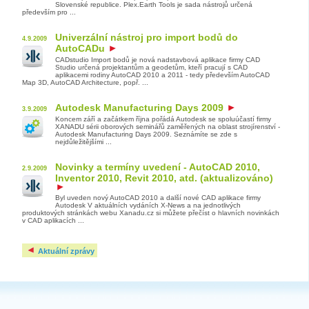
Slovenské republice. Plex.Earth Tools je sada nástrojů určená
především pro ...
Univerzální nástroj pro import bodů do
4.9.2009
AutoCADu
CADstudio Import bodů je nová nadstavbová aplikace firmy CAD
Studio určená projektantům a geodetům, kteří pracují s CAD
aplikacemi rodiny AutoCAD 2010 a 2011 - tedy především AutoCAD
Map 3D, AutoCAD Architecture, popř. ...
Autodesk Manufacturing Days 2009
3.9.2009
Koncem září a začátkem října pořádá Autodesk se spoluúčastí firmy
XANADU sérii oborových seminářů zaměřených na oblast strojírenství -
Autodesk Manufacturing Days 2009. Seznámíte se zde s
nejdůležitějšími ...
Novinky a termíny uvedení - AutoCAD 2010,
2.9.2009
Inventor 2010, Revit 2010, atd. (aktualizováno)
Byl uveden nový AutoCAD 2010 a další nové CAD aplikace firmy
Autodesk V aktuálních vydáních X-News a na jednotlivých
produktových stránkách webu Xanadu.cz si můžete přečíst o hlavních novinkách
v CAD aplikacích ...
Aktuální zprávy