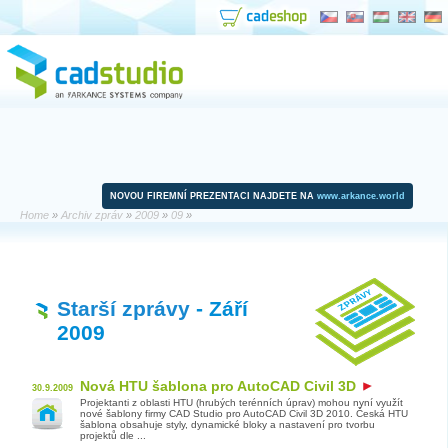
NOVOU FIREMNÍ PREZENTACI NAJDETE NA
www.arkance.world
Home
»
Archiv zpráv
»
2009
»
09
»
Starší zprávy
- Září
2009
Nová HTU šablona pro AutoCAD Civil 3D
30.9.2009
Projektanti z oblasti HTU (hrubých terénních úprav) mohou nyní využít
nové šablony firmy CAD Studio pro AutoCAD Civil 3D 2010. Česká HTU
šablona obsahuje styly, dynamické bloky a nastavení pro tvorbu
projektů dle ...