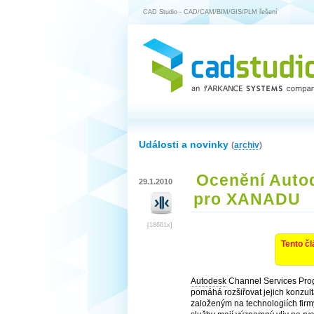
CAD Studio - CAD/CAM/BIM/GIS/PLM řešení
Události a novinky
(
archiv
)
Ocenění Autod
29.1.2010
pro XANADU
[18661x]
Tento čl
Autodesk
Channel Services Prog
pomáhá rozšiřovat jejich konzul
založeným na technologiích fir