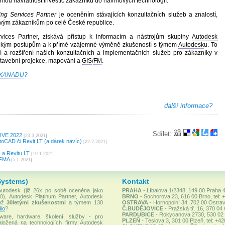
hlou návratnost investic zákazníků do návrhových technologií.
ng Services Partner
je oceněním stávajících konzultačních služeb a znalostí,
vým zákazníkům po celé České republice.
rvices Partner, získává přístup k informacím a nástrojům skupiny
Autodesk
ickým postupům a k přímé vzájemné výměně zkušeností s týmem
Autodesk
u. To
í a rozšíření našich konzultačních a implementačních služeb pro zákazníky v
 stavební projekce, mapování a
GIS
/
FM
.
XANADU
?
další informace?
Sdílet:
LIVE 2022
[23.3.2021]
oCAD či Revit LT (a dárek navíc)
[22.2.2021]
 a Revitu LT
[19.1.2021]
IFMA
[5.1.2021]
Systems)
Kontakt
 Autodesk (již 26x po sobě oceněna jako
PRAHA
- Líbalova 1/2348, 149 00 Praha 4
), Autodesk Platinum Partner, Autodesk
BRNO
- Sochorova 23, 616 00 Brno, tel: 
než
30letými zkušenostmi
a týmem 130
OSTRAVA
- Hornopolní 34, 702 00 Ostrav
io
?
Č.BUDĚJOVICE
- Pražská tř. 16, 370 04
PARDUBICE
- Rokycanova 2730, 530 02 P
ware, hardware, školení, služby - pro
PLZEŇ
- Teslova 3, 301 00 Plzeň, tel: +4
ložená na technologiích firmy Autodesk