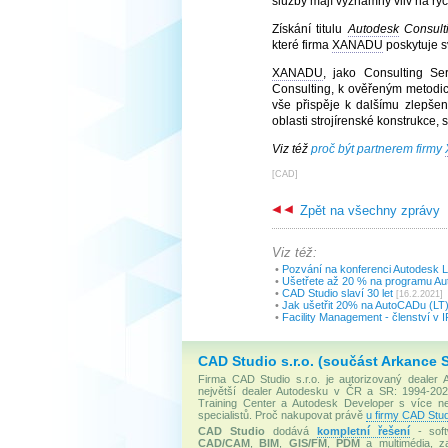
služby mají významný vliv na ryc
Získání titulu
Autodesk
Consulti
které firma
XANADU
poskytuje s
XANADU
, jako Consulting Se
Consulting, k ověřeným metod
vše přispěje k dalšímu zlepšen
oblasti strojírenské konstrukce,
Viz též
proč být partnerem firmy
[
CAD
]
Zpět na všechny zprávy
Viz též:
•
Pozvání na konferenci Autodesk 
•
Ušetřete až 20 % na programu Aut
•
CAD Studio slaví 30 let
[16.2.2021]
•
Jak ušetřit 20% na AutoCADu (LT)
•
Facility Management - členství v 
CAD Studio s.r.o. (součást Arkance 
Firma CAD Studio s.r.o. je autorizovaný dealer
největší dealer Autodesku v ČR a SR: 1994-2020
Training Center a Autodesk Developer s více 
specialistů. Proč nakupovat právě
u firmy CAD Stud
CAD Studio
dodává
kompletní řešení
- soft
CAD/CAM
,
BIM
,
GIS/FM
,
PDM
a multimédia, za