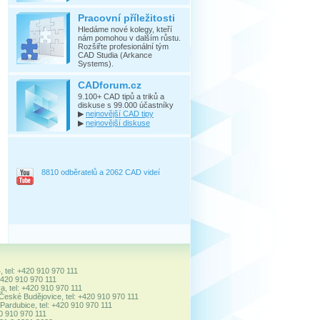
Pracovní příležitosti
Hledáme nové kolegy, kteří
nám pomohou v dalším růstu.
Rozšiřte profesionální tým
CAD Studia (Arkance
Systems).
CADforum.cz
9.100+ CAD tipů a triků a
diskuse s 99.000 účastníky
▶
nejnovější CAD tipy
▶
nejnovější diskuse
8810 odběratelů a 2062 CAD videí
, tel: +420 910 970 111
+420 910 970 111
a, tel: +420 910 970 111
 České Budějovice, tel: +420 910 970 111
ardubice, tel: +420 910 970 111
20 910 970 111