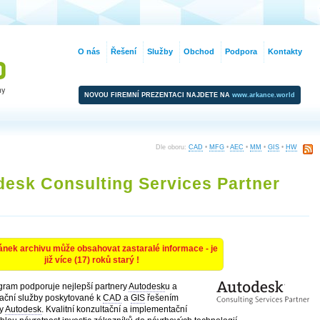
O nás
Řešení
Služby
Obchod
Podpora
Kontakty
NOVOU FIREMNÍ PREZENTACI NAJDETE NA
www.arkance.world
Dle oboru:
CAD
•
MFG
•
AEC
•
MM
•
GIS
•
HW
esk Consulting Services Partner
ánek archivu může obsahovat zastaralé informace - je
již více (17) roků starý !
ram podporuje nejlepší partnery
Autodesk
u a
tační služby poskytované k
CAD
a
GIS
řešením
my
Autodesk
. Kvalitní konzultační a implementační