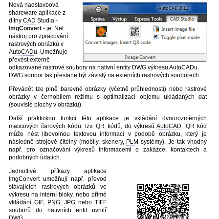
Nová nadstavbová
shareware aplikace z
dílny
CAD
Studia -
ImgConvert
- je .Net
nástroj pro zpracování
rastrových obrázků v
AutoCAD
u. Umožňuje
převést externě
odkazované rastrové soubory na nativní entity
DWG
výkresu
AutoCAD
u.
DWG
soubor tak přestane být závislý na externích rastrových souborech.
Převádět lze plně barevné obrázky (včetně průhlednosti) nebo rastrové
obrázky v černobílem režimu s optimalizací objemu ukládaných dat
(souvislé plochy v obrázku).
Další praktickou funkcí této aplikace je vkládání dvourozměrných
maticových čarových kódů, tzv. QR kódů, do výkresů
AutoCAD
. QR kód
může nést libovolnou textovou informaci v podobě obrázku, který je
následně strojově čitelný (mobily, skenery,
PLM
systémy). Je tak vhodný
např. pro označování výkresů informacemi o zakázce, kontaktech a
podobných údajích.
Jednotlivé příkazy aplikace
ImgConvert umožňují např. převod
stávajících rastrových obrázků ve
výkresu na interní bloky, nebo přímé
vkládání GIF, PNG,
JPG
nebo TIFF
souborů do nativních entit uvnitř
DWG
.