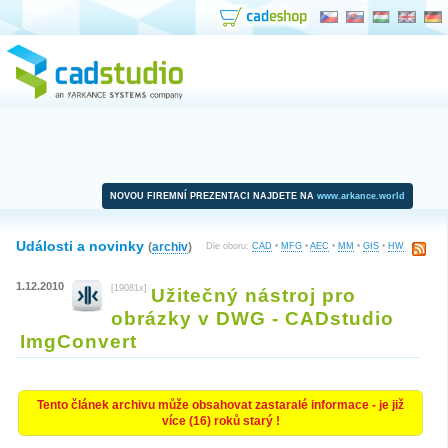
NOVOU FIREMNÍ PREZENTACI NAJDETE NA
www.arkance.world
Události a novinky
(
archiv
)
Dle oboru:
CAD
•
MFG
•
AEC
•
MM
•
GIS
•
HW
1.12.2010
[19081x]
Užitečný nástroj pro
obrázky v DWG - CADstudio
ImgConvert
Tento článek archivu může obsahovat zastaralé informace - je již
více (16) roků starý !