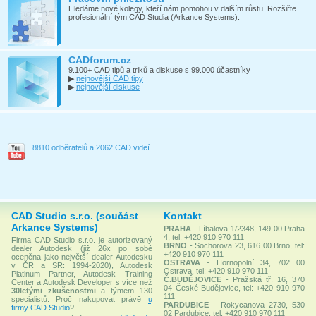
Hledáme nové kolegy, kteří nám pomohou v dalším růstu. Rozšiřte
profesionální tým CAD Studia (Arkance Systems).
CADforum.cz
9.100+ CAD tipů a triků a diskuse s 99.000 účastníky
▶
nejnovější CAD tipy
▶
nejnovější diskuse
8810 odběratelů a 2062 CAD videí
CAD Studio s.r.o. (součást
Kontakt
Arkance Systems)
PRAHA
- Líbalova 1/2348, 149 00 Praha
4, tel: +420 910 970 111
Firma CAD Studio s.r.o. je autorizovaný
BRNO
- Sochorova 23, 616 00 Brno, tel:
dealer Autodesk (již 26x po sobě
+420 910 970 111
oceněna jako největší dealer Autodesku
OSTRAVA
- Hornopolní 34, 702 00
v ČR a SR: 1994-2020), Autodesk
Ostrava, tel: +420 910 970 111
Platinum Partner, Autodesk Training
Č.BUDĚJOVICE
- Pražská tř. 16, 370
Center a Autodesk Developer s více než
04 České Budějovice, tel: +420 910 970
30letými zkušenostmi
a týmem 130
111
specialistů. Proč nakupovat právě
u
PARDUBICE
- Rokycanova 2730, 530
firmy CAD Studio
?
02 Pardubice, tel: +420 910 970 111