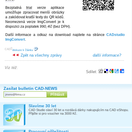
Bezplatná
trial
verze aplikace
umožňuje zpracovat menší obrázky
a zakódovat kratší texty do QR kódů.
Neomezená verze ImgConvert je k
dispozici za poplatek
990,-Kč
(bez DPH).
Další informace a odkaz na download najdete na stránce
CADstudio
ImgConvert
.
[
]
CAD
diskuze k článku
Zpět na všechny zprávy
další informace?
Viz též:
Sdílet:
Zasílat bulletin CAD-NEWS
Slavíme 30 let
CAD Studio slaví 30 let a rozdává dárky nakupujícím na CAD eShopu.
Přijďte si pro voucher na 3000 Kč.
Pracovní příležitosti