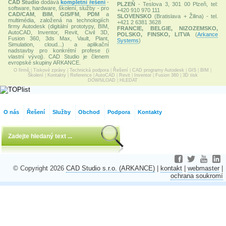
CAD Studio
dodává
kompletní řešení
-
PLZEŇ
- Teslova 3, 301 00 Plzeň, tel:
software, hardware, školení, služby - pro
+420 910 970 111
CAD/CAM
,
BIM
,
GIS/FM
,
PDM
a
SLOVENSKO
(Bratislava + Žilina) - tel.
multimédia, založená na technologiích
+421 2 6381 3628
firmy Autodesk (digitální prototypy, BIM,
FRANCIE, BELGIE, NIZOZEMSKO,
AutoCAD, Inventor, Revit, Civil 3D,
POLSKO, FINSKO, LITVA
(
Arkance
Fusion 360, 3ds Max, Vault, Plant,
Systems
)
Simulation, cloud...) a aplikační
nadstavby pro konkrétní profese (i
vlastní vývoj). CAD Studio je členem
evropské skupiny ARKANCE.
O firmě
|
Tiskové zprávy
|
Technická podpora
|
Řešení
|
CAD programy Autodesk
|
GIS
|
BIM
|
Školení
|
Kontakty
|
Reference
|
AutoCAD
|
Revit
|
Inventor
|
Fusion 360
|
3D tisk
DOWNLOAD
|
HLEDAT
O nás
Řešení
Služby
Obchod
Podpora
Kontakty
© Copyright 2026
CAD Studio s.r.o. (ARKANCE)
|
kontakt
|
webmaster
|
ochrana soukromí