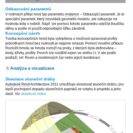
Odkazování parametrů
V rodinách přibyl nový typ parametru
instance
– Odkazující parametr. Je to
speciální parametr, který neovládá geometrii modelu, ale odkazuje na
hodnotu kóty v rodině. Např. lze pomocí tohoto parametru odečíst tloušťku
stěny a podle ní použít odpovídající šířku zárubně.
Koncepční návrh
Tvorba koncepčních hmot byla vylepšena o možnost upravovat profily
jednotlivých hmot bez nutnosti je nejprve smazat. Pomocí nového příkazu
Rozložit hmotu se hmota rozloží na prvky, z kterých byla definována –
body, křivky, profily. Povrch lze rozdělit nejen ve směru U, V ale podle
podlaží, ref. Rovin a modelových čar nebo jejich kombinací.
Analýza a vizualizace
Simulace sluneční dráhy
Autodesk Revit
Architecture 2011 umožňuje simulovat sluneční dráhu, pro
lepší pochopení dopadu slunečních paprsků ve vztahu k projektu a jeho
okolí. Viz
ukázkové video
.