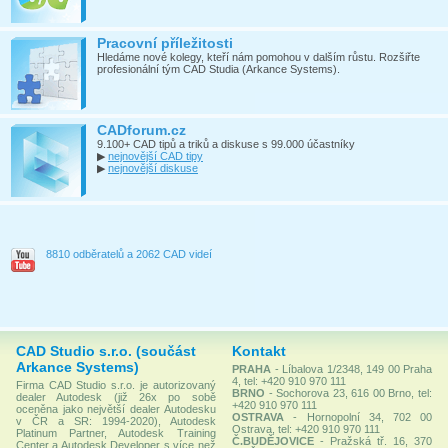
Pracovní příležitosti
Hledáme nové kolegy, kteří nám pomohou v dalším růstu. Rozšiřte
profesionální tým CAD Studia (Arkance Systems).
CADforum.cz
9.100+ CAD tipů a triků a diskuse s 99.000 účastníky
▶
nejnovější CAD tipy
▶
nejnovější diskuse
8810 odběratelů a 2062 CAD videí
CAD Studio s.r.o. (součást
Kontakt
Arkance Systems)
PRAHA
- Líbalova 1/2348, 149 00 Praha
4, tel: +420 910 970 111
Firma CAD Studio s.r.o. je autorizovaný
BRNO
- Sochorova 23, 616 00 Brno, tel:
dealer Autodesk (již 26x po sobě
+420 910 970 111
oceněna jako největší dealer Autodesku
OSTRAVA
- Hornopolní 34, 702 00
v ČR a SR: 1994-2020), Autodesk
Ostrava, tel: +420 910 970 111
Platinum Partner, Autodesk Training
Č.BUDĚJOVICE
- Pražská tř. 16, 370
Center a Autodesk Developer s více než