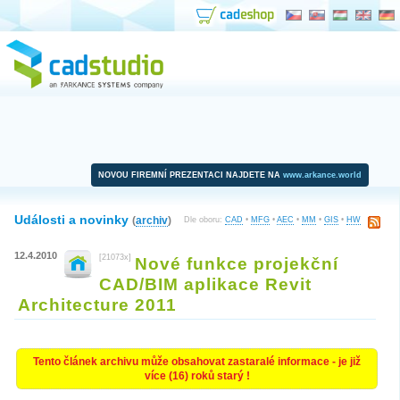
NOVOU FIREMNÍ PREZENTACI NAJDETE NA
www.arkance.world
Události a novinky
(
archiv
)
Dle oboru:
CAD
•
MFG
•
AEC
•
MM
•
GIS
•
HW
12.4.2010
[21073x]
Nové funkce projekční
CAD/BIM aplikace Revit
Architecture 2011
Tento článek archivu může obsahovat zastaralé informace - je již
více (16) roků starý !