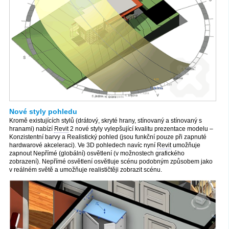
Nové styly pohledu
Kromě existujících stylů (drátový, skryté hrany, stínovaný a stínovaný s
hranami) nabízí
Revit
2 nové styly vylepšující kvalitu prezentace modelu –
Konzistentní barvy a Realistický pohled (jsou funkční pouze při zapnuté
hardwarové akceleraci). Ve 3D pohledech navíc nyní
Revit
umožňuje
zapnout Nepřímé (globální) osvětlení (v možnostech grafického
zobrazení). Nepřímé osvětlení osvětluje scénu podobným způsobem jako
v reálném světě a umožňuje realističtěji zobrazit scénu.