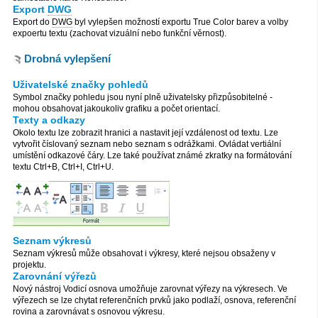
Export
DWG
Export do
DWG
byl vylepšen možností exportu True Color barev a volby
expoertu textu (zachovat vizuální nebo funkční věrnost).
Drobná vylepšení
Uživatelské značky pohledů
Symbol značky pohledu jsou nyní plně uživatelsky přizpůsobitelné -
mohou obsahovat jakoukoliv grafiku a počet orientací.
Texty a odkazy
Okolo textu lze zobrazit hranici a nastavit její vzdálenost od textu. Lze
vytvořit číslovaný seznam nebo seznam s odrážkami. Ovládat vertiální
umístění odkazové čáry. Lze také používat známé zkratky na formátování
textu Ctrl+B, Ctrl+I, Ctrl+U.
Seznam výkresů
Seznam výkresů může obsahovat i výkresy, které nejsou obsaženy v
projektu.
Zarovnání výřezů
Nový nástroj Vodicí osnova umožňuje zarovnat výřezy na výkresech. Ve
výřezech se lze chytat referenčních prvků jako podlaží, osnova, referenční
rovina a zarovnávat s osnovou výkresu.