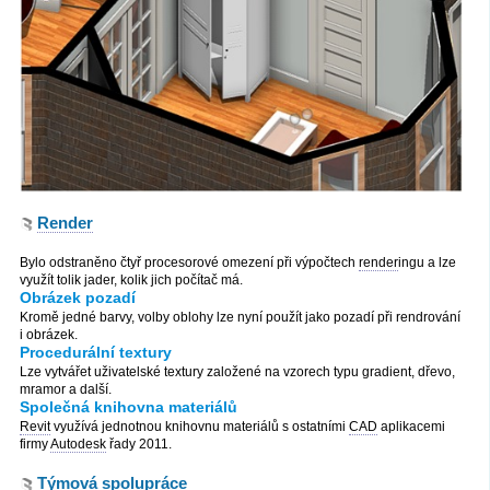
Render
Bylo odstraněno čtyř procesorové omezení při výpočtech
render
ingu a lze
využít tolik jader, kolik jich počítač má.
Obrázek pozadí
Kromě jedné barvy, volby oblohy lze nyní použít jako pozadí při rendrování
i obrázek.
Procedurální textury
Lze vytvářet uživatelské textury založené na vzorech typu gradient, dřevo,
mramor a další.
Společná knihovna materiálů
Revit
využívá jednotnou knihovnu materiálů s ostatními
CAD
aplikacemi
firmy
Autodesk
řady 2011.
Týmová spolupráce