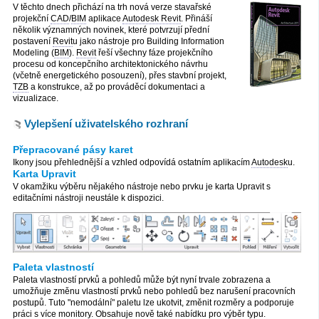
V těchto dnech přichází na trh nová verze stavařské
projekční
CAD
/
BIM
aplikace
Autodesk Revit
. Přináší
několik významných novinek, které potvrzují přední
postavení
Revit
u jako nástroje pro Building Information
Modeling (
BIM
).
Revit
řeší všechny fáze projekčního
procesu od koncepčního architektonického návrhu
(včetně energetického posouzení), přes stavbní projekt,
TZB
a konstrukce, až po prováděcí dokumentaci a
vizualizace.
Vylepšení uživatelského rozhraní
Přepracované pásy karet
Ikony jsou přehlednější a vzhled odpovídá ostatním aplikacím
Autodesk
u.
Karta Upravit
V okamžiku výběru nějakého nástroje nebo prvku je karta Upravit s
editačními nástroji neustále k dispozici.
Paleta vlastností
Paleta vlastností prvků a pohledů může být nyní trvale zobrazena a
umožňuje změnu vlastností prvků nebo pohledů bez narušení pracovních
postupů. Tuto "nemodální" paletu lze ukotvit, změnit rozměry a podporuje
práci s více monitory. Obsahuje nově také nabídku pro výběr typu.