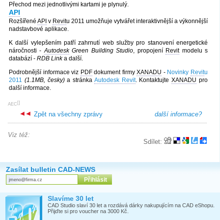
Přechod mezi jednotlivými kartami je plynulý.
API
Rozšířené
API
v
Revit
u 2011 umožňuje vytvářet interaktivnější a výkonnější
nadstavbové aplikace.
K další vylepšením patří zahrnutí web služby pro stanovení energetické
náročnosti -
Autodesk
Green Building Studio
, propojení
Revit
modelu s
databází -
RDB Link
a další.
Podrobnější informace viz
PDF
dokument firmy
XANADU
-
Novinky
Revit
u
2011
(1.1MB, česky)
a stránka
Autodesk Revit
. Kontaktujte
XANADU
pro
další informace.
[
]
AEC
Zpět na všechny zprávy
další informace?
Viz též:
Sdílet:
Zasílat bulletin CAD-NEWS
Slavíme 30 let
CAD Studio slaví 30 let a rozdává dárky nakupujícím na CAD eShopu.
Přijďte si pro voucher na 3000 Kč.