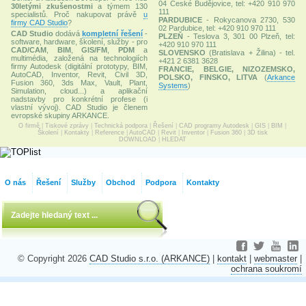
04 České Budějovice, tel: +420 910 970
30letými zkušenostmi
a týmem 130
111
specialistů. Proč nakupovat právě
u
PARDUBICE
- Rokycanova 2730, 530
firmy CAD Studio
?
02 Pardubice, tel: +420 910 970 111
CAD Studio
dodává
kompletní řešení
-
PLZEŇ
- Teslova 3, 301 00 Plzeň, tel:
software, hardware, školení, služby - pro
+420 910 970 111
CAD/CAM
,
BIM
,
GIS/FM
,
PDM
a
SLOVENSKO
(Bratislava + Žilina) - tel.
multimédia, založená na technologiích
+421 2 6381 3628
firmy Autodesk (digitální prototypy, BIM,
FRANCIE, BELGIE, NIZOZEMSKO,
AutoCAD, Inventor, Revit, Civil 3D,
POLSKO, FINSKO, LITVA
(
Arkance
Fusion 360, 3ds Max, Vault, Plant,
Systems
)
Simulation, cloud...) a aplikační
nadstavby pro konkrétní profese (i
vlastní vývoj). CAD Studio je členem
evropské skupiny ARKANCE.
O firmě
|
Tiskové zprávy
|
Technická podpora
|
Řešení
|
CAD programy Autodesk
|
GIS
|
BIM
|
Školení
|
Kontakty
|
Reference
|
AutoCAD
|
Revit
|
Inventor
|
Fusion 360
|
3D tisk
DOWNLOAD
|
HLEDAT
O nás
Řešení
Služby
Obchod
Podpora
Kontakty
© Copyright 2026
CAD Studio s.r.o. (ARKANCE)
|
kontakt
|
webmaster
|
ochrana soukromí