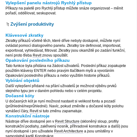
Vylepšení panelu nástrojů Rychlý přístup
Příkazy na paletě pro Rychlý přístup můžete snáze organizovat – měnit
pořadí, oddělovat, seskupovat.
Zvýšení produktivity
Klávesové zkratky
Zkratky příkazů včetně těch, které dříve nebyly dostupné, můžete nyní
ovládat pomocí dialogového panelu. Zkratky lze definovat, importovat,
exportovat, vyhledávat, filtrovat. Zkratky jsou okamžitě po zadání funkční,
není proto třeba
Revit
znovu spouštět.
Opakování posledního příkazu
Tato funkce byla přidána na žádost uživatelů. Poslední příkaz zopakujete
použitím klávesy ENTER nebo pravým tlačítkem myši a vyvoláním
Opakování posledního příkazu a nebo využitím historie příkazů.
Vybírání objektů
Další vylepšení přidané na přání uživatelů je možnost výběru prvků
stejného typu jen v daném pohledu nebo v celém projektu.
Dočasné kóty
U dočasných kót je nyní možnost nastavit si velikost fontu a pozadí
(průhledné/neprůhledné). Navíc, pokud změníte u dočasné kóty polohu
vynášecí čáry,
Revit
si tuto změnu zapamatuje.
Konstrukční nástroje
Nástroje dříve dostupné jen v
Revit Structure
(skloněný sloup, profily
konstrukční podlahy, zakřivený nosník, příhradové konstrukce a další) jsou
nyní dostupné i pro uživatele
Revit Architecture
a jsou umístěny v
samostatné kartě Konstrukce.