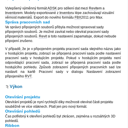
Vylepšený výměnný formát
ADSK
pro sdílení dat mezi
Revit
em a
Inventor
em. Modely exportované z
Inventor
u lépe zachovávají vizuální
věrnost materiálů. Export do nového formátu
FBX
2011 pro Max.
Správa pracovních sad
Ve správci připojených souborů přibyla možnost spravovat sady
připojených souborů. Je možné zavírat nebo otevírat pracovní sady
připojených souborů.
Revit
si toto nastavení zapamatuje, dokud nebude
připojení zrušeno.
V případě, že je v připojeném projektu pracovní sada stejného názvu jako
v hostujícím projektu, zobrazí se připojená pracovní sada podle nastavení
pracovní sady v hostujícím projektu. Pokud v hostujícím projektu není
odpovídající pracovní sada, zobrazí se připojená pracovní sada podle
hostujícího pohledu. Způsob zobrazení připojených pracovních sad lze
nastavit na kartě Pracovní sady v dialogu Nastavení zobrazení
připojeného
RVT
.
Výkon
Otevírání projektu
Otevírání projektů je nyní rychlejší díky možnosti otevírat části projektu
souběžně ve více vláknech. Platí jen pro nový formát.
Otevírání pohledů
Čas potřebný k otevření pohledů byl zkrácen, zejména u rozsáhlých 3D
pohledů.
Ribbon