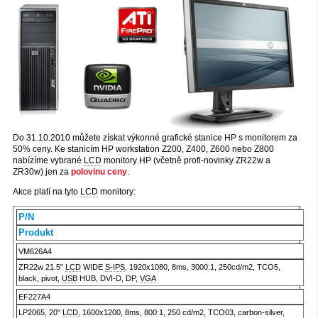
Do 31.10.2010 můžete získat výkonné grafické stanice HP s monitorem za
50% ceny. Ke stanicím HP workstation Z200, Z400, Z600 nebo Z800
nabízíme vybrané
LCD
monitory HP (včetně profi-novinky ZR22w a
ZR30w) jen za
polovinu ceny
.
Akce platí na tyto
LCD
monitory:
P/N
Produkt
VM626A4
ZR22w 21.5"
LCD
WIDE
S-IPS
, 1920x1080, 8ms, 3000:1, 250cd/m2, TCO5,
black, pivot,
USB
HUB, DVI-D, DP,
VGA
EF227A4
LP2065, 20"
LCD
, 1600x1200, 8ms, 800:1, 250 cd/m2, TCO03, carbon-silver,