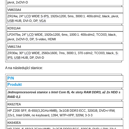
pivot, 2xDVI-D
VM633A4
ZR24w, 24"
LCD
WIDE
S-IPS
, 1920x1200, 5ms, 3000:1. 400cd/m2, black, pivot,
USB
HUB, DVI-D, DP,
VGA
KD911A4
LP2475w, 24"
LCD
WIDE, 1920x1200, 6ms, 1000:1. 400cd/m2, TCO03, black,
pivot, 2xDVI-D, DP, S-video, HDMI
VM617A4
ZR30w, 30"
LCD
WIDE, 2560x1600, 7ms, 3000:1, 370 cd/m2, TCO03, black,
S-
IPS
,
USB
HUB, DP, DVI-D
A na následující stanice:
P/N
Produkt
Jednoprocesorová stanice s Intel Core I5, 4x sloty RAM DDR3, až 2x HDD s
RAID 0,1
KK627EA
HP Z200 SFF, i5-650(3,2GHz/4MB), 3x1GB DDR3 ECC, 320GB, DVD+/-RW,
22v1, Intel GMA, no keyboard, 1394, W7P+XPP, 320W, 3-3-3
KK640EA