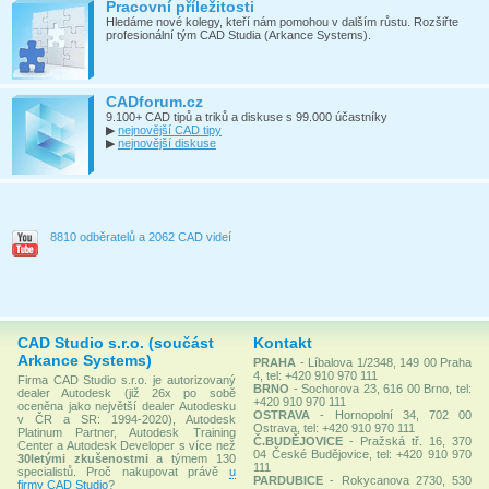
Pracovní příležitosti
Hledáme nové kolegy, kteří nám pomohou v dalším růstu. Rozšiřte
profesionální tým CAD Studia (Arkance Systems).
CADforum.cz
9.100+ CAD tipů a triků a diskuse s 99.000 účastníky
▶
nejnovější CAD tipy
▶
nejnovější diskuse
8810 odběratelů a 2062 CAD videí
CAD Studio s.r.o. (součást
Kontakt
Arkance Systems)
PRAHA
- Líbalova 1/2348, 149 00 Praha
4, tel: +420 910 970 111
Firma CAD Studio s.r.o. je autorizovaný
BRNO
- Sochorova 23, 616 00 Brno, tel:
dealer Autodesk (již 26x po sobě
+420 910 970 111
oceněna jako největší dealer Autodesku
OSTRAVA
- Hornopolní 34, 702 00
v ČR a SR: 1994-2020), Autodesk
Ostrava, tel: +420 910 970 111
Platinum Partner, Autodesk Training
Č.BUDĚJOVICE
- Pražská tř. 16, 370
Center a Autodesk Developer s více než
04 České Budějovice, tel: +420 910 970
30letými zkušenostmi
a týmem 130
111
specialistů. Proč nakupovat právě
u
PARDUBICE
- Rokycanova 2730, 530
firmy CAD Studio
?