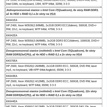
HP Z200, i5-650(3,2GHz/4MB), 2x2GB DDR3 ECC, 500GB, DVD+/-RW, 22v1,
Intel GMA, no keyboard, 1394, W7P 64bit, 320W, 3-3-3
Jednoprocesorová stanice s Intel Core i7(Quadcore), 6x sloty RAM DDR3,
až 4x HDD s RAID 0,1 a 2x sloty na
VGA
KK641EA
HP Z400, Xeon W3530(2.8/8MB), 2x2GB DDR3 ECC(6dimm), 500GB, DVD+/-
RW, 22v1, no keyboard, W7P 64bit, 475W, 3-3-3
KK642EA
HP Z400, Xeon W3550(3.06/8MB), 3x2GB DDR3 ECC(6dimm), 1000GB, DVD+/-
RW, 22v1, no keyboard, W7P 64bit, 475W, 3-3-3
Dvouprocesorová stanice (volitelně) s Intel Core i7(Quadcore), 6x sloty
RAM DDR3(3x/
CPU
), až 4x HDD s RAID 0,1 a 2x sloty na
VGA
KK570EA
HP Z600, Xeon E5520(2.26/8MB), 2x1GB DDR3 ECC, 500GB, DVD RW, laser
myš, no keyboard, ViB+XPP 64bit Anglické, 650W, 3-3-3
KK643EA
HP Z600, Xeon X5620(2.4/12MB), 2x2GB DDR3 ECC, 500GB, DVD RW, laser
myš, no keyboard, W7P 64bit, 650W, 3-3-3
Dvouprocesorová stanice (volitelně) s Intel Core i7(Quadcore), 12x sloty
RAM DDR3(6x/
CPU
), až 6x HDD s RAID 0,1 a 2x sloty na
VGA
KK644EA
HP Z800, Xeon X5660(2.8/12MB), 3x2GB DDR3 ECC, 300GB SAS 15k, laser