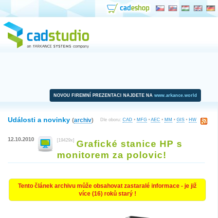
NOVOU FIREMNÍ PREZENTACI NAJDETE NA
www.arkance.world
Události a novinky
(
archiv
)
Dle oboru:
CAD
•
MFG
•
AEC
•
MM
•
GIS
•
HW
12.10.2010
[19429x]
Grafické stanice HP s
monitorem za polovic!
Tento článek archivu může obsahovat zastaralé informace - je již
více (16) roků starý !