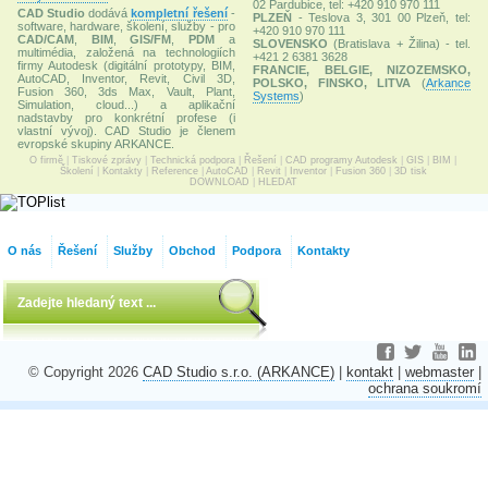
02 Pardubice, tel: +420 910 970 111
CAD Studio
dodává
kompletní řešení
-
PLZEŇ
- Teslova 3, 301 00 Plzeň, tel:
software, hardware, školení, služby - pro
+420 910 970 111
CAD/CAM
,
BIM
,
GIS/FM
,
PDM
a
SLOVENSKO
(Bratislava + Žilina) - tel.
multimédia, založená na technologiích
+421 2 6381 3628
firmy Autodesk (digitální prototypy, BIM,
FRANCIE, BELGIE, NIZOZEMSKO,
AutoCAD, Inventor, Revit, Civil 3D,
POLSKO, FINSKO, LITVA
(
Arkance
Fusion 360, 3ds Max, Vault, Plant,
Systems
)
Simulation, cloud...) a aplikační
nadstavby pro konkrétní profese (i
vlastní vývoj). CAD Studio je členem
evropské skupiny ARKANCE.
O firmě
|
Tiskové zprávy
|
Technická podpora
|
Řešení
|
CAD programy Autodesk
|
GIS
|
BIM
|
Školení
|
Kontakty
|
Reference
|
AutoCAD
|
Revit
|
Inventor
|
Fusion 360
|
3D tisk
DOWNLOAD
|
HLEDAT
O nás
Řešení
Služby
Obchod
Podpora
Kontakty
© Copyright 2026
CAD Studio s.r.o. (ARKANCE)
|
kontakt
|
webmaster
|
ochrana soukromí