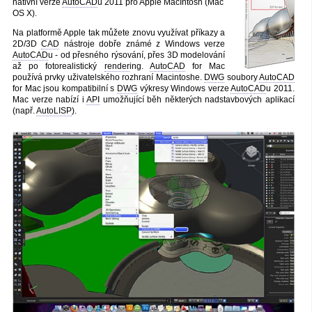
nativní verze
AutoCAD
u 2011 pro Apple MacIntosh (Mac
OS X).
Na platformě Apple tak můžete znovu využívat příkazy a
2D/3D
CAD
nástroje dobře známé z Windows verze
AutoCAD
u - od přesného rýsování, přes 3D modelování
až po fotorealistický
render
ing.
AutoCAD
for Mac
používá prvky uživatelského rozhraní Macintoshe.
DWG
soubory
AutoCAD
for Mac jsou kompatibilní s
DWG
výkresy Windows verze
AutoCAD
u 2011.
Mac verze nabízí i
API
umožňující běh některých nadstavbových aplikací
(např.
AutoLISP
).