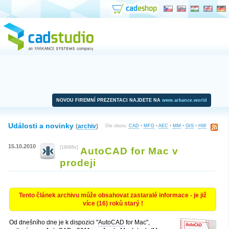
NOVOU FIREMNÍ PREZENTACI NAJDETE NA
www.arkance.world
Události a novinky
(
archiv
)
Dle oboru:
CAD
•
MFG
•
AEC
•
MM
•
GIS
•
HW
15.10.2010
[18068x]
AutoCAD for Mac v
prodeji
Tento článek archivu může obsahovat zastaralé informace - je již
více (16) roků starý !
Od dnešního dne je k dispozici "
AutoCAD
for Mac",