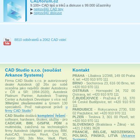
CADforum.cz
9.100+ CAD tipů a triků a diskuse s 99.000 účastníky
▶
nejnovější CAD tipy
▶
nejnovější diskuse
8810 odběratelů a 2062 CAD videí
CAD Studio s.r.o. (součást
Kontakt
Arkance Systems)
PRAHA
- Líbalova 1/2348, 149 00 Praha
4, tel: +420 910 970 111
Firma CAD Studio s.r.o. je autorizovaný
BRNO
- Sochorova 23, 616 00 Brno, tel:
dealer Autodesk (již 26x po sobě
+420 910 970 111
oceněna jako největší dealer Autodesku
OSTRAVA
- Hornopolní 34, 702 00
v ČR a SR: 1994-2020), Autodesk
Ostrava, tel: +420 910 970 111
Platinum Partner, Autodesk Training
Č.BUDĚJOVICE
- Pražská tř. 16, 370
Center a Autodesk Developer s více než
04 České Budějovice, tel: +420 910 970
30letými zkušenostmi
a týmem 130
111
specialistů. Proč nakupovat právě
u
PARDUBICE
- Rokycanova 2730, 530
firmy CAD Studio
?
02 Pardubice, tel: +420 910 970 111
CAD Studio
dodává
kompletní řešení
-
PLZEŇ
- Teslova 3, 301 00 Plzeň, tel:
software, hardware, školení, služby - pro
+420 910 970 111
CAD/CAM
,
BIM
,
GIS/FM
,
PDM
a
SLOVENSKO
(Bratislava + Žilina) - tel.
multimédia, založená na technologiích
+421 2 6381 3628
firmy Autodesk (digitální prototypy, BIM,
FRANCIE, BELGIE, NIZOZEMSKO,
AutoCAD, Inventor, Revit, Civil 3D,
POLSKO, FINSKO, LITVA
(
Arkance
Fusion 360, 3ds Max, Vault, Plant,
Systems
)