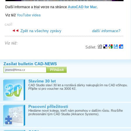
Další informace a
trial
verze na stránce
AutoCAD
for Mac
.
Viz též
YouTube videa
[
]
CAD
Zpět na všechny zprávy
další informace?
Viz též:
Sdílet:
Zasílat bulletin CAD-NEWS
Slavíme 30 let
CAD Studio slaví 30 let a rozdává dárky nakupujícím na CAD eShopu.
Přijďte si pro voucher na 3000 Kč.
Pracovní příležitosti
Hledáme nové kolegy, kteří nám pomohou v dalším růstu. Rozšiřte
profesionální tým CAD Studia (Arkance Systems).