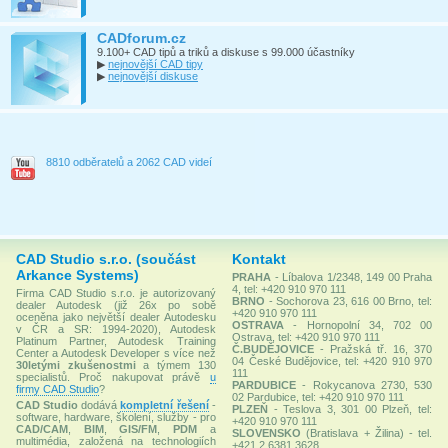
CADforum.cz
9.100+ CAD tipů a triků a diskuse s 99.000 účastníky
▶
nejnovější CAD tipy
▶
nejnovější diskuse
8810 odběratelů a 2062 CAD videí
CAD Studio s.r.o. (součást
Kontakt
Arkance Systems)
PRAHA
- Líbalova 1/2348, 149 00 Praha
4, tel: +420 910 970 111
Firma CAD Studio s.r.o. je autorizovaný
BRNO
- Sochorova 23, 616 00 Brno, tel:
dealer Autodesk (již 26x po sobě
+420 910 970 111
oceněna jako největší dealer Autodesku
OSTRAVA
- Hornopolní 34, 702 00
v ČR a SR: 1994-2020), Autodesk
Ostrava, tel: +420 910 970 111
Platinum Partner, Autodesk Training
Č.BUDĚJOVICE
- Pražská tř. 16, 370
Center a Autodesk Developer s více než
04 České Budějovice, tel: +420 910 970
30letými zkušenostmi
a týmem 130
111
specialistů. Proč nakupovat právě
u
PARDUBICE
- Rokycanova 2730, 530
firmy CAD Studio
?
02 Pardubice, tel: +420 910 970 111
CAD Studio
dodává
kompletní řešení
-
PLZEŇ
- Teslova 3, 301 00 Plzeň, tel:
software, hardware, školení, služby - pro
+420 910 970 111
CAD/CAM
,
BIM
,
GIS/FM
,
PDM
a
SLOVENSKO
(Bratislava + Žilina) - tel.
multimédia, založená na technologiích
+421 2 6381 3628