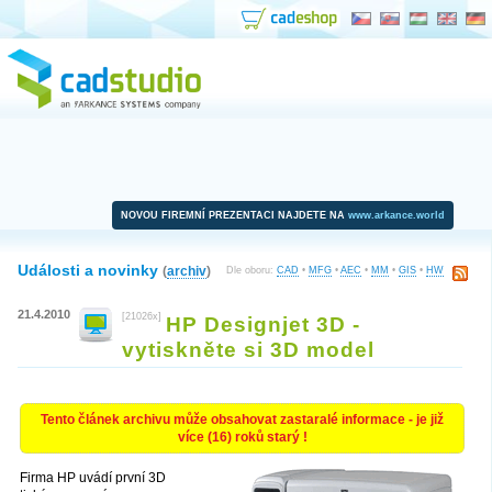
NOVOU FIREMNÍ PREZENTACI NAJDETE NA
www.arkance.world
Události a novinky
(
archiv
)
Dle oboru:
CAD
•
MFG
•
AEC
•
MM
•
GIS
•
HW
21.4.2010
[21026x]
HP Designjet 3D -
vytiskněte si 3D model
Tento článek archivu může obsahovat zastaralé informace - je již
více (16) roků starý !
Firma HP uvádí první 3D