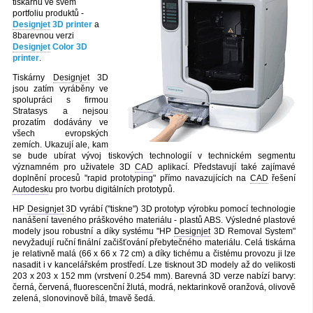
tiskárnu ve svém
portfoliu produktů -
Designjet
3D printer
a
8barevnou verzi
Designjet
Color 3D
printer
.
Tiskárny
Designjet
3D
jsou zatím vyráběny ve
spolupráci s firmou
Stratasys a nejsou
prozatím dodávány ve
všech evropských
zemích. Ukazují ale, kam
se bude ubírat vývoj tiskových technologií v technickém segmentu
významném pro uživatele 3D
CAD
aplikací. Představují také zajímavé
doplnění procesů "rapid prototyping" přímo navazujících na
CAD
řešení
Autodesk
u pro tvorbu digitálních prototypů.
HP
Designjet
3D vyrábí ("tiskne") 3D prototyp výrobku pomocí technologie
nanášení taveného práškového materiálu - plastů ABS. Výsledné plastové
modely jsou robustní a díky systému "HP
Designjet
3D Removal System"
nevyžadují ruční finální začišťování přebytečného materiálu. Celá tiskárna
je relativně malá (66 x 66 x 72 cm) a díky tichému a čistému provozu ji lze
nasadit i v kancelářském prostředí. Lze tisknout 3D modely až do velikosti
203 x 203 x 152 mm (vrstvení 0.254 mm). Barevná 3D verze nabízí barvy:
černá, červená, fluorescenční žlutá, modrá, nektarinkově oranžová, olivově
zelená, slonovinově bílá, tmavě šedá.