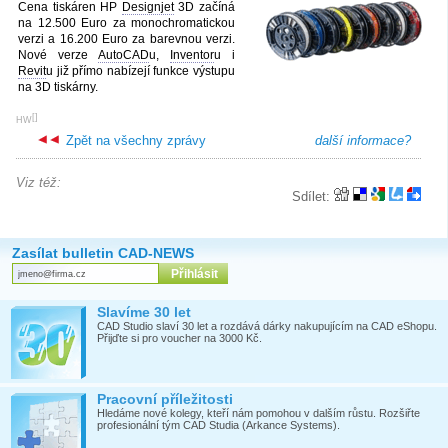
Cena tiskáren HP
Designjet
3D začíná
na 12.500 Euro za monochromatickou
verzi a 16.200 Euro za barevnou verzi.
Nové verze
AutoCAD
u,
Inventor
u i
Revit
u již přímo nabízejí funkce výstupu
na 3D tiskárny.
[
]
HW
Zpět na všechny zprávy
další informace?
Viz též:
Sdílet:
Zasílat bulletin CAD-NEWS
Slavíme 30 let
CAD Studio slaví 30 let a rozdává dárky nakupujícím na CAD eShopu.
Přijďte si pro voucher na 3000 Kč.
Pracovní příležitosti
Hledáme nové kolegy, kteří nám pomohou v dalším růstu. Rozšiřte
profesionální tým CAD Studia (Arkance Systems).