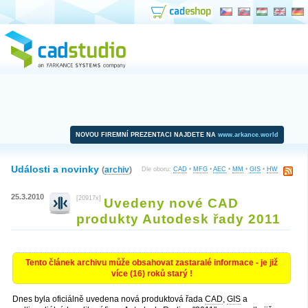
NOVOU FIREMNÍ PREZENTACI NAJDETE NA
www.arkance.world
Události a novinky
(
archiv
)
Dle oboru:
CAD
•
MFG
•
AEC
•
MM
•
GIS
•
HW
25.3.2010
[20917x]
Uvedeny nové CAD
produkty Autodesk řady 2011
Tento článek archivu může obsahovat zastaralé informace - je již
více (16) roků starý !
Dnes byla oficiálně uvedena nová produktová řada
CAD
,
GIS
a