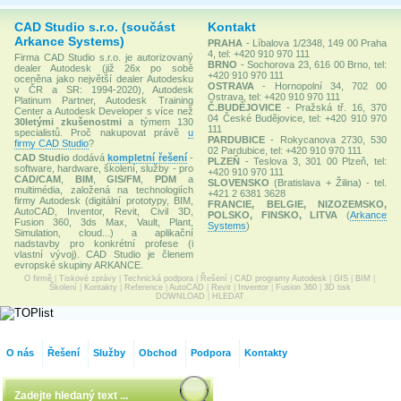
CAD Studio s.r.o. (součást
Kontakt
Arkance Systems)
PRAHA
- Líbalova 1/2348, 149 00 Praha
4, tel: +420 910 970 111
Firma CAD Studio s.r.o. je autorizovaný
BRNO
- Sochorova 23, 616 00 Brno, tel:
dealer Autodesk (již 26x po sobě
+420 910 970 111
oceněna jako největší dealer Autodesku
OSTRAVA
- Hornopolní 34, 702 00
v ČR a SR: 1994-2020), Autodesk
Ostrava, tel: +420 910 970 111
Platinum Partner, Autodesk Training
Č.BUDĚJOVICE
- Pražská tř. 16, 370
Center a Autodesk Developer s více než
04 České Budějovice, tel: +420 910 970
30letými zkušenostmi
a týmem 130
111
specialistů. Proč nakupovat právě
u
PARDUBICE
- Rokycanova 2730, 530
firmy CAD Studio
?
02 Pardubice, tel: +420 910 970 111
CAD Studio
dodává
kompletní řešení
-
PLZEŇ
- Teslova 3, 301 00 Plzeň, tel:
software, hardware, školení, služby - pro
+420 910 970 111
CAD/CAM
,
BIM
,
GIS/FM
,
PDM
a
SLOVENSKO
(Bratislava + Žilina) - tel.
multimédia, založená na technologiích
+421 2 6381 3628
firmy Autodesk (digitální prototypy, BIM,
FRANCIE, BELGIE, NIZOZEMSKO,
AutoCAD, Inventor, Revit, Civil 3D,
POLSKO, FINSKO, LITVA
(
Arkance
Fusion 360, 3ds Max, Vault, Plant,
Systems
)
Simulation, cloud...) a aplikační
nadstavby pro konkrétní profese (i
vlastní vývoj). CAD Studio je členem
evropské skupiny ARKANCE.
O firmě
|
Tiskové zprávy
|
Technická podpora
|
Řešení
|
CAD programy Autodesk
|
GIS
|
BIM
|
Školení
|
Kontakty
|
Reference
|
AutoCAD
|
Revit
|
Inventor
|
Fusion 360
|
3D tisk
DOWNLOAD
|
HLEDAT
O nás
Řešení
Služby
Obchod
Podpora
Kontakty