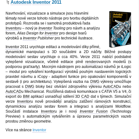
Autodesk
Inventor
2011
Navrhování, vizualizace a simulace jsou hlavními
tématy nové verze tohoto nástroje pro tvorbu digitálních
prototypů. Rozrostla se i samotná produktová řada
Inventor
u – nový je
Inventor
Tooling
pro návrh a analýzu
forem,
Alias Design for
Inventor
pro design tvarů
výrobků a
Inventor
Publisher
pro technické ilustrace.
Inventor
2011 urychluje editaci a modelování díky přímé,
dynamické manipulaci s 3D součástmi a 2D náčrty. Běžné postupy
modelování sestav urychluje o cca 40%. Verze 2011 nabízí podstatné
vylepšené vizualizace, včetně editace plně
render
ovaných modelů (s
podporou graf.karty). Mocným nástrojem pro automatizaci návrhů je iLogic
– modul pro vytváření konfigurací výrobků pouhým nastavením logických
pravidel návrhu a iCopy - adaptivní funkce pro opakování komponentů v
sestavě (i pro architekturu). Vylepšená vazba na
DWG
výkresy umožňuje
pracovat s
DWG
bloky bez otvírání zdrojového výkresu
AutoCAD
u nebo
AutoCAD
u Mechanical. Rozšířená datová komunikace s CATIA V5 a V4, či
export do
BIM
aplikací usnadňují sdílení 3D
CAD
dat v týmech. Simulační
verze
Inventor
u nově provádějí analýzu zatížení rámových konstrukcí,
dynamickou analýzu sestav forem a integraci s analýzami Moldflow.
Součástí instalace
Inventor
u je i nový
Inventor Fusion
(Technology
Preview) s automatickým vytvářením a úpravou parametrických vazeb
prostou změnou geometrie.
Více na stránce
Inventor