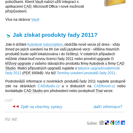
pobočkami. Klient
Vault
nabízí užší integraci s
aplikacemi
CAD
, Microsoft Office i nové možnosti
přizpůsobení.
Více na stránce
Vault
Jak získat produkty řady 2011?
Jste-li držiteli
Autodesk
subscription
, obdržíte nové verze již dnes - vždy
ihned po jejich uvedení na trh (ve vaší jazykové verzi - většina hlavních
produktů bude opět lokalizována i do češtiny). V ostatních případech
můžete získat buď novou licenci řady 2011 nebo provést
upgrade
či
křížový upgrade
z vašeho stávajícího produktu firmy
Autodesk
u firmy
CAD
Studio
. Matici přípustných upgradů najdete v
tabulce upgradovatelnosti
řady 2011
(
PDF
, 690kB)
. Viz též
Termíny uvedení produktů řady 2011
.
Podrobnější informace o novinkách produktů řady 2011 najdete postupně
zde na stránkách
CADstudio.cz
a v diskusích na
CADforum.cz
nebo
kontaktujte
CAD Studio
pro předvedení nebo poskytnutí
Trial
verze.
[
]
CAD
Zpět na všechny zprávy
další informace?
Viz též:
Sdílet: