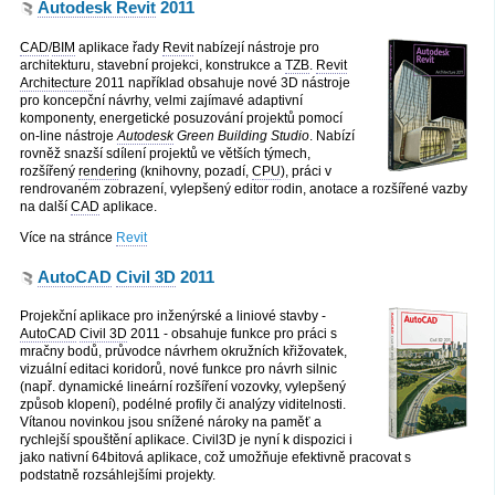
Autodesk Revit
2011
CAD
/
BIM
aplikace řady
Revit
nabízejí nástroje pro
architekturu, stavební projekci, konstrukce a
TZB
.
Revit
Architecture
2011 například obsahuje nové 3D nástroje
pro koncepční návrhy, velmi zajímavé adaptivní
komponenty, energetické posuzování projektů pomocí
on-line nástroje
Autodesk
Green Building Studio
. Nabízí
rovněž snazší sdílení projektů ve větších týmech,
rozšířený
render
ing (knihovny, pozadí,
CPU
), práci v
rendrovaném zobrazení, vylepšený editor rodin, anotace a rozšířené vazby
na další
CAD
aplikace.
Více na stránce
Revit
AutoCAD
Civil 3D
2011
Projekční aplikace pro inženýrské a liniové stavby -
AutoCAD
Civil 3D
2011 - obsahuje funkce pro práci s
mračny bodů, průvodce návrhem okružních křižovatek,
vizuální editaci koridorů, nové funkce pro návrh silnic
(např. dynamické lineární rozšíření vozovky, vylepšený
způsob klopení), podélné profily či analýzy viditelnosti.
Vítanou novinkou jsou snížené nároky na paměť a
rychlejší spouštění aplikace. Civil3D je nyní k dispozici i
jako nativní 64bitová aplikace, což umožňuje efektivně pracovat s
podstatně rozsáhlejšími projekty.