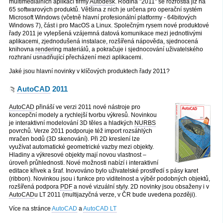
multimediálních aplikací firmy
Autodesk
. Rodina "2011" se rozrostla již na
65 softwarových produktů. Většina z nich je určena pro operační systém
Microsoft Windows (včetně hlavní profesionální platformy - 64bitových
Windows 7), část i pro MacOS a Linux. Společným rysem nové produktové
řady 2011 je vylepšená vzájemná datová komunikace mezi jednotlivými
aplikacemi, zjednodušená instalace, rozšířená nápověda, sjednocená
knihovna
render
ing materiálů, a pokračuje i sjednocování uživatelského
rozhraní usnadňující přecházení mezi aplikacemi.
Jaké jsou hlavní novinky v klíčových produktech řady 2011?
AutoCAD
2011
AutoCAD
přináší ve verzi 2011 nové nástroje pro
koncepční modely a rychlejší tvorbu výkresů. Novinkou
je interaktivní modelování 3D těles a hladkých
NURBS
povrchů. Verze 2011 podporuje též import rozsáhlých
mračen bodů (3D skenování). Při 2D kreslení lze
využívat automatické geometrické vazby mezi objekty.
Hladiny a výkresové objekty mají novou vlastnost –
úroveň průhlednosti. Nové možnosti nabízí i interaktivní
editace křivek a šraf. Inovováno bylo uživatelské prostředí s pásy karet
(ribbon). Novinkou jsou i funkce pro viditelnost a výběr podobných objektů,
rozšířená podpora
PDF
a nové vizuální styly. 2D novinky jsou obsaženy i v
AutoCAD
u LT 2011 (multijazyčná verze, v ČR bude uvedena později).
Více na stránce
AutoCAD
a
AutoCAD LT