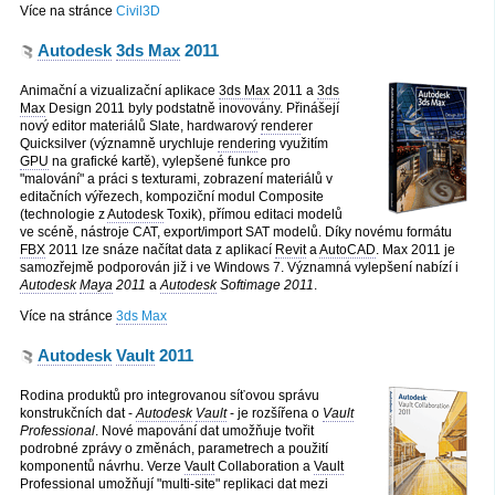
Více na stránce
Civil3D
Autodesk
3ds Max
2011
Animační a vizualizační aplikace
3ds Max
2011 a
3ds
Max
Design 2011 byly podstatně inovovány. Přinášejí
nový editor materiálů Slate, hardwarový
render
er
Quicksilver (významně urychluje
render
ing využitím
GPU
na grafické kartě), vylepšené funkce pro
"malování" a práci s texturami, zobrazení materiálů v
editačních výřezech, kompoziční modul Composite
(technologie z
Autodesk
Toxik), přímou editaci modelů
ve scéně, nástroje CAT, export/import SAT modelů. Díky novému formátu
FBX
2011 lze snáze načítat data z aplikací
Revit
a
AutoCAD
. Max 2011 je
samozřejmě podporován již i ve Windows 7. Významná vylepšení nabízí i
Autodesk
Maya
2011
a
Autodesk
Softimage 2011
.
Více na stránce
3ds Max
Autodesk
Vault
2011
Rodina produktů pro integrovanou síťovou správu
konstrukčních dat -
Autodesk
Vault
- je rozšířena o
Vault
Professional
. Nové mapování dat umožňuje tvořit
podrobné zprávy o změnách, parametrech a použití
komponentů návrhu. Verze
Vault
Collaboration a
Vault
Professional umožňují "multi-site" replikaci dat mezi