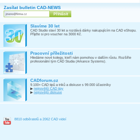
Zasílat bulletin CAD-NEWS
Slavíme 30 let
CAD Studio slaví 30 let a rozdává dárky nakupujícím na CAD eShopu.
Přijďte si pro voucher na 3000 Kč.
Pracovní příležitosti
Hledáme nové kolegy, kteří nám pomohou v dalším růstu. Rozšiřte
profesionální tým CAD Studia (Arkance Systems).
CADforum.cz
9.100+ CAD tipů a triků a diskuse s 99.000 účastníky
▶
nejnovější CAD tipy
▶
nejnovější diskuse
8810 odběratelů a 2062 CAD videí