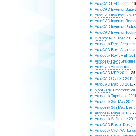
AutoCAD
P&ID
2011
- 16
AutoCAD
Inventor
Suite 
AutoCAD
Inventor
Simula
AutoCAD
Inventor
Route
AutoCAD
Inventor Profe
AutoCAD
Inventor
Toolin
Inventor
Publisher 2011
-
Autodesk Revit
Architect
AutoCAD
Revit Architect
Autodesk Revit
MEP
201
Autodesk Revit
Structure
AutoCAD Architecture
20
AutoCAD MEP
2011
- 25
AutoCAD
Civil 3D
2011
-
AutoCAD Map
3D 2011
-
MapGuide
Enterprise 20
Autodesk
Topobase
201
Autodesk
3ds Max
2011
Autodesk
3ds Max
Desig
Autodesk
Maya
2011
- 7
Autodesk
Softimage 201
AutoCAD
Raster Design
Autodesk
Vault
Workgrou