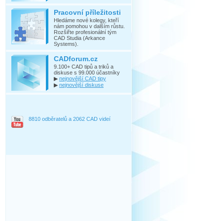
Pracovní příležitosti
Hledáme nové kolegy, kteří
nám pomohou v dalším růstu.
Rozšiřte profesionální tým
CAD Studia (Arkance
Systems).
CADforum.cz
9.100+ CAD tipů a triků a
diskuse s 99.000 účastníky
▶
nejnovější CAD tipy
▶
nejnovější diskuse
8810 odběratelů a 2062 CAD videí