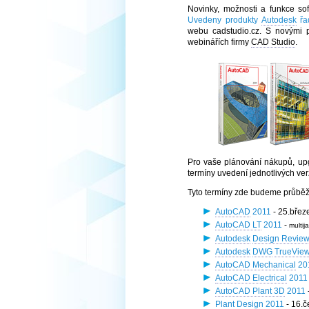
Novinky, možnosti a funkce so
Uvedeny produkty
Autodesk
řa
webu cadstudio.cz. S novými 
webinářích firmy
CAD Studio
.
Pro vaše plánování nákupů, up
termíny uvedení jednotlivých verz
Tyto termíny zde budeme průběž
AutoCAD
2011
- 25.břez
AutoCAD LT
2011
-
multi
Autodesk
Design Revie
Autodesk
DWG
TrueVie
AutoCAD Mechanical
20
AutoCAD Electrical
2011
AutoCAD Plant 3D
2011
Plant Design 2011
- 16.č