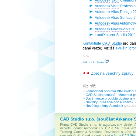
Autodesk
Vault
Collabora
Autodesk
Vault
Professio
Autodesk
Alias Design 2
Autodesk
Alias Surface 
Autodesk
Alias Automoti
Autodesk
Navisworks
20
LandXplorer Studio 2011
Kontaktujte
CAD Studio
pro dal
dané verze), viz též
aktuální pr
[
CAD
]
diskuze k článku
Zpět na všechny zprávy
Viz též:
•
Jednodenní oborová BIM školení z
•
CAD Studio pomáhá - Motomed p
•
Starší verze produktů dostupné v 
•
Novinky PDM aplikace Autodesk Va
•
Nové logo firmy Autodesk
[27.2.201
CAD Studio s.r.o. (součást Arkance 
Firma CAD Studio s.r.o. je autorizovaný dealer
největší dealer Autodesku v ČR a SR: 1994-2020
Training Center a Autodesk Developer s více 
specialistů. Proč nakupovat právě
u firmy CAD Stud