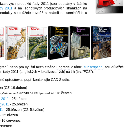
ftwarových produktů řady 2011 jsou popsány v článku
dy 2011
a na jednotlivých produktových stránkách na
produkty se můžete rovněž seznámit na seminářích a
gradů nebo pro využití bezplatného
upgrade
v rámci
subscription
jsou důležité
í řady 2011 (anglických + lokalizovaných) na trh (tzv. "
FCS
").
ně upřesňovat, popř. kontaktujte
CAD Studio
:
en (CZ: 19.duben)
: 18.červen
jazyčná verze EN/CZ/PL/HU/RU pro náš trh
w
2011
- 25.březen
w
2011
- 25.březen
11
- 25.březen (CZ: 5.květen)
- 25.březen
- 16.červenec
ervenec