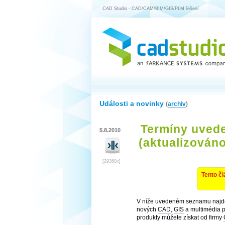
CAD Studio - CAD/CAM/BIM/GIS/PLM řešení
Události a novinky
(
archiv
)
Termíny uvede
5.8.2010
(aktualizováno
[29360x]
Tento čl
V níže uvedeném seznamu najdet
nových
CAD
,
GIS
a multimédia p
produkty můžete získat od firmy