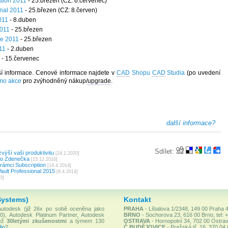
tion 2011
- 25.březen (CZ: 6.červenec)
nal 2011
- 25.březen (CZ: 8.červen)
011
- 8.duben
2011
- 25.březen
ve 2011
- 25.březen
11
- 2.duben
- 15.červenec
ší informace. Cenové informace najdete v
CAD
Shopu
CAD
Studia
(po uvedení
omo akce
pro zvýhodněný nákup/
upgrade
.
další informace?
Sdílet:
výší vaši produktivitu
[24.1.2020]
ro Zdenečka
[15.12.2016]
rámci Subscription
[14.4.2014]
ult Professional 2015
[8.4.2014]
3]
Systems)
Kontakt
 Autodesk (již 26x po sobě oceněna jako
PRAHA
- Líbalova 1/2348, 149 00 Praha 4
), Autodesk Platinum Partner, Autodesk
BRNO
- Sochorova 23, 616 00 Brno, tel: 
než
30letými zkušenostmi
a týmem 130
OSTRAVA
- Hornopolní 34, 702 00 Ostrav
io
?
Č.BUDĚJOVICE
- Pražská tř. 16, 370 04