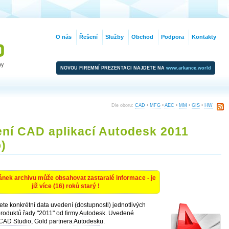
O nás
Řešení
Služby
Obchod
Podpora
Kontakty
NOVOU FIREMNÍ PREZENTACI NAJDETE NA
www.arkance.world
Dle oboru:
CAD
•
MFG
•
AEC
•
MM
•
GIS
•
HW
ní CAD aplikací Autodesk 2011
)
ánek archivu může obsahovat zastaralé informace - je
již více (16) roků starý !
e konkrétní data uvedení (dostupnosti) jednotlivých
roduktů řady "2011" od firmy
Autodesk
. Uvedené
CAD Studio
, Gold partnera
Autodesk
u.