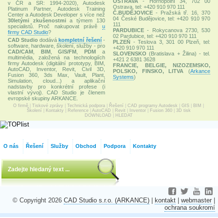
OSTRAVA
- Hornopolní 34, 702 00
v ČR a SR: 1994-2020), Autodesk
Ostrava, tel: +420 910 970 111
Platinum Partner, Autodesk Training
Č.BUDĚJOVICE
- Pražská tř. 16, 370
Center a Autodesk Developer s více než
04 České Budějovice, tel: +420 910 970
30letými zkušenostmi
a týmem 130
111
specialistů. Proč nakupovat právě
u
PARDUBICE
- Rokycanova 2730, 530
firmy CAD Studio
?
02 Pardubice, tel: +420 910 970 111
CAD Studio
dodává
kompletní řešení
-
PLZEŇ
- Teslova 3, 301 00 Plzeň, tel:
software, hardware, školení, služby - pro
+420 910 970 111
CAD/CAM
,
BIM
,
GIS/FM
,
PDM
a
SLOVENSKO
(Bratislava + Žilina) - tel.
multimédia, založená na technologiích
+421 2 6381 3628
firmy Autodesk (digitální prototypy, BIM,
FRANCIE, BELGIE, NIZOZEMSKO,
AutoCAD, Inventor, Revit, Civil 3D,
POLSKO, FINSKO, LITVA
(
Arkance
Fusion 360, 3ds Max, Vault, Plant,
Systems
)
Simulation, cloud...) a aplikační
nadstavby pro konkrétní profese (i
vlastní vývoj). CAD Studio je členem
evropské skupiny ARKANCE.
O firmě
|
Tiskové zprávy
|
Technická podpora
|
Řešení
|
CAD programy Autodesk
|
GIS
|
BIM
|
Školení
|
Kontakty
|
Reference
|
AutoCAD
|
Revit
|
Inventor
|
Fusion 360
|
3D tisk
DOWNLOAD
|
HLEDAT
O nás
Řešení
Služby
Obchod
Podpora
Kontakty
© Copyright 2026
CAD Studio s.r.o. (ARKANCE)
|
kontakt
|
webmaster
|
ochrana soukromí