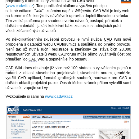
projektanty a konstruktéry vzniká na webu
CAD
Wiki
(
www.cadwiki.cz
). Tato publikační platforma využívá principu
sdílené editace - "
wiki
" - známém např. z
Wikipedie
.
CAD
Wiki je tedy web,
na kterém může kterýkoliv návštěvník upravit a doplnit libovolnou stránku.
Tím vzniká platforma pro snadnou tvorbu návodů, postupů, příruček a
dalších materiálů - jakási kolektivní báze znalostí usnadňujících práci
všech zúčastněných uživatelů.
Po několikatýdenním zkušební provozu je nyní služba
CAD
Wiki nově
propojena s databází webu CADforum.cz a spuštěna do plného provozu.
Není tak již nutná ruční registrace a kterýkoliv ze stávajících 28.000
registrovaných uživatelů webu CADforum může přímo využít svůj účet pro
přihlášení do
CAD
Wiki a doplnění jejího obsahu.
CAD
Wiki dnes obsahuje již více než 100 stránek s vysvětlením pojmů a
radami z oblasti stavebního projektování, stavebních norem, geodézie,
využití
CAD
aplikací, formátů grafických souborů, hardware pro
CAD
a
dalších oblastí projekční praxe. Obsah těchto stránek přitom vytvořili sami
uživatelé - zapojte se i vy.
Vyzkoušejte si sami na
www.cadwiki.cz