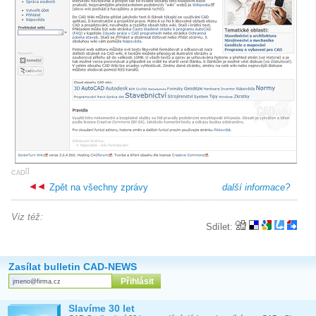
[
]
CAD
Zpět na všechny zprávy
další informace?
Viz též:
Sdílet:
Zasílat bulletin CAD-NEWS
Slavíme 30 let