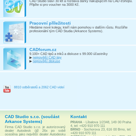
CAD Studio slaví 30 let a rozdává dárky nakupujícím na CAD eShopu.
Přijďte si pro voucher na 3000 Kč.
Pracovní příležitosti
Hledáme nové kolegy, kteří nám pomohou v dalším růstu. Rozšiřte
profesionální tým CAD Studia (Arkance Systems).
CADforum.cz
9.100+ CAD tipů a triků a diskuse s 99.000 účastníky
▶
nejnovější CAD tipy
▶
nejnovější diskuse
8810 odběratelů a 2062 CAD videí
CAD Studio s.r.o. (součást
Kontakt
Arkance Systems)
PRAHA
- Líbalova 1/2348, 149 00 Praha
4, tel: +420 910 970 111
Firma CAD Studio s.r.o. je autorizovaný
BRNO
- Sochorova 23, 616 00 Brno, tel:
dealer Autodesk (již 26x po sobě
+420 910 970 111
oceněna jako největší dealer Autodesku