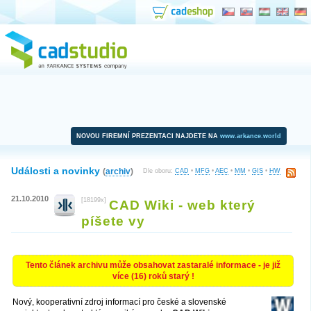
NOVOU FIREMNÍ PREZENTACI NAJDETE NA
www.arkance.world
Události a novinky
(
archiv
)
Dle oboru:
CAD
•
MFG
•
AEC
•
MM
•
GIS
•
HW
21.10.2010
[18199x]
CAD Wiki - web který
píšete vy
Tento článek archivu může obsahovat zastaralé informace - je již
více (16) roků starý !
Nový, kooperativní zdroj informací pro české a slovenské