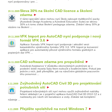
nyní podporovány i pro ...
Sleva 30% na školní CAD licence a školení
19.11.2009
zdarma
V rámci speciální akce mohou nyní školy zakoupit multilicenční packy
(Autodesk Design Academy a Autodesk Education Suite) se slevou
30% a k tomu získat školení pedagoga zdarma. Získání slevy 30% je
vázáno na školení ...
VFK Import pro AutoCAD nyní podporuje i nový
19.11.2009
formát VFK 3.6
Aplikace Xanadu VFK Import nyní podporuje i aktuální verzi
katastrálního výměnného formátu VFK 3.6. VFK Import je konverzní
aplikace pro automatický převod výměnného formátu grafických a
popisných dat VFK ...
CAD software zdarma pro propuštěné
16.11.2009
Autodesk Assistance V důsledku ekonomických podmínek se v
poslední době musela řada firem rozloučit s kvalitními lidmi. Pokud jste
jedním z nich, jistě přemýšlíte, jak na náročném globálním pracovním
trhu posunout ...
Zvýhodněný AutoCAD Civil 3D pro projektování
4.11.2009
potrubních sítí
Projektanti inženýrských sítí nyní mohou využít zvýhodněné nabídky
řešení skládající se z projekční aplikace AutoCAD Civil 3D 2010 CZ a z
nadstavby pro návrh sítí kanalizace a vody. Získáte tak kompletní
nástroje ...
Přejděte spolehlivě na nové Windows 7
4.11.2009