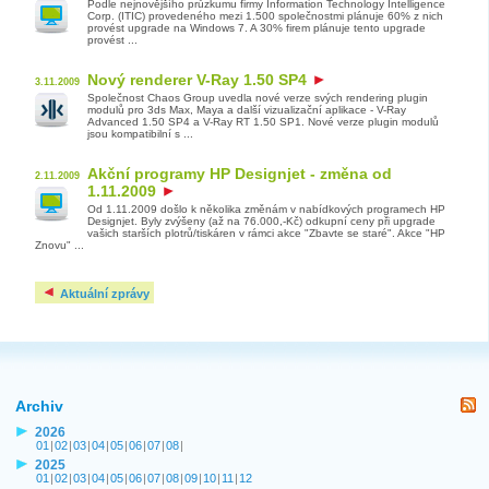
Podle nejnovějšího průzkumu firmy Information Technology Intelligence
Corp. (ITIC) provedeného mezi 1.500 společnostmi plánuje 60% z nich
provést upgrade na Windows 7. A 30% firem plánuje tento upgrade
provést ...
Nový renderer V-Ray 1.50 SP4
3.11.2009
Společnost Chaos Group uvedla nové verze svých rendering plugin
modulů pro 3ds Max, Maya a další vizualizační aplikace - V-Ray
Advanced 1.50 SP4 a V-Ray RT 1.50 SP1. Nové verze plugin modulů
jsou kompatibilní s ...
Akční programy HP Designjet - změna od
2.11.2009
1.11.2009
Od 1.11.2009 došlo k několika změnám v nabídkových programech HP
Designjet. Byly zvýšeny (až na 76.000,-Kč) odkupní ceny při upgrade
vašich starších plotrů/tiskáren v rámci akce "Zbavte se staré". Akce "HP
Znovu" ...
Aktuální zprávy
Archiv
2026
01
|
02
|
03
|
04
|
05
|
06
|
07
|
08
|
2025
01
|
02
|
03
|
04
|
05
|
06
|
07
|
08
|
09
|
10
|
11
|
12