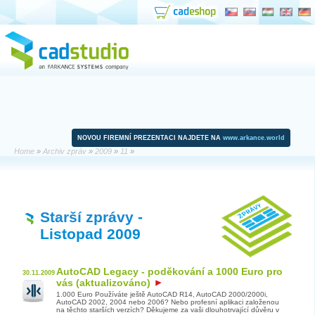
NOVOU FIREMNÍ PREZENTACI NAJDETE NA
www.arkance.world
Home
»
Archiv zpráv
»
2009
»
11
»
Starší zprávy
-
Listopad 2009
AutoCAD Legacy - poděkování a 1000 Euro pro
30.11.2009
vás (aktualizováno)
1.000 Euro Používáte ještě AutoCAD R14, AutoCAD 2000/2000i,
AutoCAD 2002, 2004 nebo 2006? Nebo profesní aplikaci založenou
na těchto starších verzích? Děkujeme za vaši dlouhotrvající důvěru v