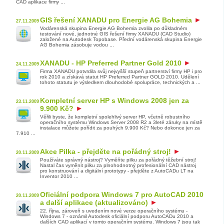
CAD aplikace firmy ...
GIS řešení XANADU pro Energie AG Bohemia
27.11.2009
Vodárenská skupina Energie AG Bohemia zvolila po důkladném
testování nové, jednotné GIS řešení firmy XANADU (CAD Studio)
založené na Autodesk Topobase. Přední vodárenská skupina Energie
AG Bohemia zásobuje vodou ...
XANADU - HP Preferred Partner Gold 2010
24.11.2009
Firma XANADU potvrdila svůj nejvyšší stupeň partnerství firmy HP i pro
rok 2010 a získává statut HP Preferred Partner GOLD 2010. Udělení
tohoto statutu je výsledkem dlouhodobé spolupráce, technických a ...
Kompletní server HP s Windows 2008 jen za
23.11.2009
9.900 Kč?
Věřili byste, že kompletní spolehlivý server HP, včetně robustního
operačního systému Windows Server 2008 R2 a 3leté záruky na místě
instalace můžete pořídit za pouhých 9.900 Kč? Nebo dokonce jen za
7.910 ...
Akce Pilka - přejděte na pořádný stroj!
20.11.2009
Používáte správný nástroj? Vyměňte pilku za pořádný těžební stroj!
Nastal čas vyměnit pilku za plnohodnotný profesionální CAD nástroj
pro konstruování a digitální prototypy - přejděte z AutoCADu LT na
Inventor 2010 ...
Oficiální podpora Windows 7 pro AutoCAD 2010
20.11.2009
a další aplikace (aktualizováno)
22. října, zároveň s uvedením nové verze operačního systému -
Windows 7 - oznámil Autodesk oficiální podporu AutoCADu 2010 a
dalších CAD aplikací v tomto operačním systému. Windows 7 jsou tak