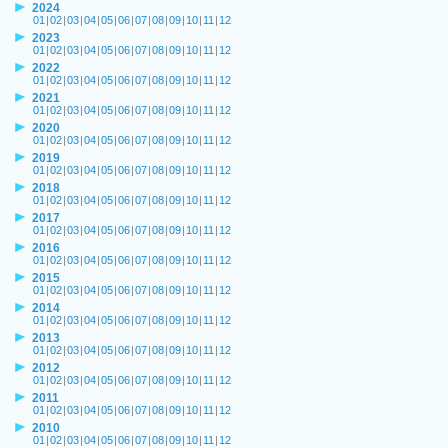
2024
01
|
02
|
03
|
04
|
05
|
06
|
07
|
08
|
09
|
10
|
11
|
12
2023
01
|
02
|
03
|
04
|
05
|
06
|
07
|
08
|
09
|
10
|
11
|
12
2022
01
|
02
|
03
|
04
|
05
|
06
|
07
|
08
|
09
|
10
|
11
|
12
2021
01
|
02
|
03
|
04
|
05
|
06
|
07
|
08
|
09
|
10
|
11
|
12
2020
01
|
02
|
03
|
04
|
05
|
06
|
07
|
08
|
09
|
10
|
11
|
12
2019
01
|
02
|
03
|
04
|
05
|
06
|
07
|
08
|
09
|
10
|
11
|
12
2018
01
|
02
|
03
|
04
|
05
|
06
|
07
|
08
|
09
|
10
|
11
|
12
2017
01
|
02
|
03
|
04
|
05
|
06
|
07
|
08
|
09
|
10
|
11
|
12
2016
01
|
02
|
03
|
04
|
05
|
06
|
07
|
08
|
09
|
10
|
11
|
12
2015
01
|
02
|
03
|
04
|
05
|
06
|
07
|
08
|
09
|
10
|
11
|
12
2014
01
|
02
|
03
|
04
|
05
|
06
|
07
|
08
|
09
|
10
|
11
|
12
2013
01
|
02
|
03
|
04
|
05
|
06
|
07
|
08
|
09
|
10
|
11
|
12
2012
01
|
02
|
03
|
04
|
05
|
06
|
07
|
08
|
09
|
10
|
11
|
12
2011
01
|
02
|
03
|
04
|
05
|
06
|
07
|
08
|
09
|
10
|
11
|
12
2010
01
|
02
|
03
|
04
|
05
|
06
|
07
|
08
|
09
|
10
|
11
|
12