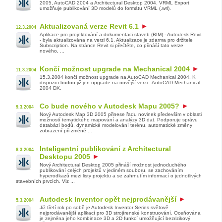
2005, AutoCAD 2004 a Architectural Desktop 2004. VRML Export
umožňuje publikování 3D modelů do formátu VRML (.wrl).
Aktualizovaná verze Revit 6.1
12.3.2004
Aplikace pro projektování a dokumentaci staveb (BIM) - Autodesk Revit
- byla aktualizována na verzi 6.1. Aktualizace je zdarma pro držitele
Subscription. Na stránce Revit si přečtěte, co přináší tato verze
nového, ...
Končí možnost upgrade na Mechanical 2004
11.3.2004
15.3.2004 končí možnost upgrade na AutoCAD Mechanical 2004. K
dispozici budou již jen upgrade na novější verzi - AutoCAD Mechanical
2004 DX.
Co bude nového v Autodesk Mapu 2005?
9.3.2004
Nový Autodesk Map 3D 2005 přinese řadu novinek především v oblasti
možností tematického mapování a analýzy 3D dat. Podporuje správu
databází bodů, dynamické modelování terénu, automatické změny
zobrazení při změně ...
Inteligentní publikování z Architectural
8.3.2004
Desktopu 2005
Nový Architectural Desktop 2005 přináší možnost jednoduchého
publikování celých projektů v jediném souboru, se zachováním
hyperodkazů mezi listy projektu a se zahrnutím informací o jednotlivých
stavebních prvcích. Viz ...
Autodesk Inventor opět nejprodávanější
5.3.2004
Již třetí rok po sobě je Autodesk Inventor Series světově
nejprodávanější aplikací pro 3D strojírenské konstruování. Oceňována
je zejména jeho kombinace 3D a 2D funkcí umožňující bezrizikový