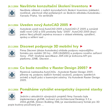
Navštivte konzultační školení Inventoru
26.3.2004
Navštivte některé z našich konzultačních školení Inventoru (základní,
rozdílové, plechové díly) pořádaných ve školicím středisku Autodesku -
Xanadu Praha. Viz semináře
Uveden nový AutoCAD 2005
24.3.2004
Autodesk uvedl nový AutoCAD 2005 a AutoCAD LT 2005 a oznámil
další nové CAD a GIS produkty řady "2005". AutoCAD 2005 (krycí
jméno Neo) přináší zejména inovace v oblasti efektivity, vytváření,
správy a sdílení sad ...
Discreet podporuje 3D mobilní hry
23.3.2004
Firma Discreet (divize Autodesku) ohlásila podporu nejnovějšího
formátu pro mobilní 3D hry - JSR-184(M3G) a podporu nového zařízení
Sony - PSP. Grafická specifikace JSR-184 je knihovna API pro
platformu J2ME. Discreet ...
Co bude nového v Raster Design 2005?
22.3.2004
Rastrová nadstavba AutoCADu - Autodesk Raster Design 2005 -
přinese mj. podporu dalších formátů souborů, podporu satelitních
snímků a lepší práci s barevnými odstíny. Viz Autodesk Raster Design
2005.
Pomáháme vytvářet energeticky úsporné stavby
19.3.2004
Jedním z aktuálních vývojových projektů firmy Xanadu byla
implementace gbXML rozhraní pro Architectural Desktop 3.3 a
2004.gbXML (Green Building XML) je standardizovaný formát pro 3D
popis budovy používaný pro ...