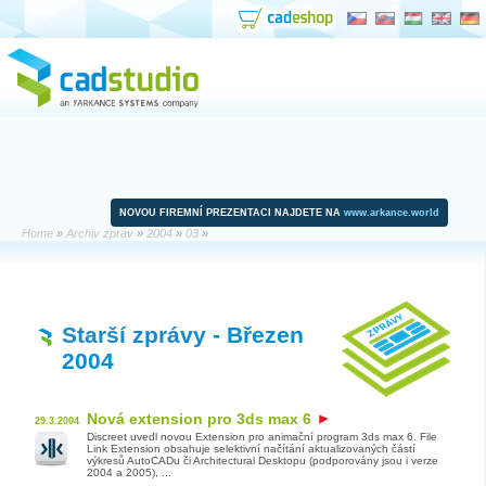
NOVOU FIREMNÍ PREZENTACI NAJDETE NA
www.arkance.world
Home
»
Archiv zpráv
»
2004
»
03
»
Starší zprávy
- Březen
2004
Nová extension pro 3ds max 6
29.3.2004
Discreet uvedl novou Extension pro animační program 3ds max 6. File
Link Extension obsahuje selektivní načítání aktualizovaných částí
výkresů AutoCADu či Architectural Desktopu (podporovány jsou i verze
2004 a 2005), ...