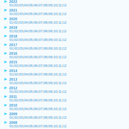
2022
01
|
02
|
03
|
04
|
05
|
06
|
07
|
08
|
09
|
10
|
11
|
12
2021
01
|
02
|
03
|
04
|
05
|
06
|
07
|
08
|
09
|
10
|
11
|
12
2020
01
|
02
|
03
|
04
|
05
|
06
|
07
|
08
|
09
|
10
|
11
|
12
2019
01
|
02
|
03
|
04
|
05
|
06
|
07
|
08
|
09
|
10
|
11
|
12
2018
01
|
02
|
03
|
04
|
05
|
06
|
07
|
08
|
09
|
10
|
11
|
12
2017
01
|
02
|
03
|
04
|
05
|
06
|
07
|
08
|
09
|
10
|
11
|
12
2016
01
|
02
|
03
|
04
|
05
|
06
|
07
|
08
|
09
|
10
|
11
|
12
2015
01
|
02
|
03
|
04
|
05
|
06
|
07
|
08
|
09
|
10
|
11
|
12
2014
01
|
02
|
03
|
04
|
05
|
06
|
07
|
08
|
09
|
10
|
11
|
12
2013
01
|
02
|
03
|
04
|
05
|
06
|
07
|
08
|
09
|
10
|
11
|
12
2012
01
|
02
|
03
|
04
|
05
|
06
|
07
|
08
|
09
|
10
|
11
|
12
2011
01
|
02
|
03
|
04
|
05
|
06
|
07
|
08
|
09
|
10
|
11
|
12
2010
01
|
02
|
03
|
04
|
05
|
06
|
07
|
08
|
09
|
10
|
11
|
12
2009
01
|
02
|
03
|
04
|
05
|
06
|
07
|
08
|
09
|
10
|
11
|
12
2008
01
|
02
|
03
|
04
|
05
|
06
|
07
|
08
|
09
|
10
|
11
|
12