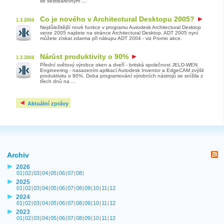
se šestibarevným ...
Co je nového v Architectural Desktopu 2005?
1.3.2004
Nejdůležitější nové funkce v programu Autodesk Architectural Desktop
verze 2005 najdete na stránce Architectural Desktop. ADT 2005 nyní
můžete získat zdarma při nákupu ADT 2004 - viz Promo akce.
Nárůst produktivity o 90%
1.3.2004
Přední světový výrobce oken a dveří - britská společnost JELD-WEN
Engineering - nasazením aplikací Autodesk Inventor a EdgeCAM zvýšil
produktivitu o 90%. Doba programování výrobních nástrojů se snížila z
třech dnů na ...
Aktuální zprávy
Archiv
2026
01
|
02
|
03
|
04
|
05
|
06
|
07
|
08
|
2025
01
|
02
|
03
|
04
|
05
|
06
|
07
|
08
|
09
|
10
|
11
|
12
2024
01
|
02
|
03
|
04
|
05
|
06
|
07
|
08
|
09
|
10
|
11
|
12
2023
01
|
02
|
03
|
04
|
05
|
06
|
07
|
08
|
09
|
10
|
11
|
12