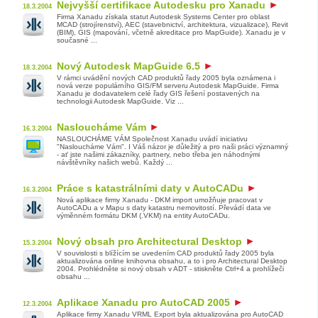
Nejvyšší certifikace Autodesku pro Xanadu
18.3.2004
Firma Xanadu získala statut Autodesk Systems Center pro oblast
MCAD (strojírenství), AEC (stavebnictví, architektura, vizualizace), Revit
(BIM), GIS (mapování, včetně akreditace pro MapGuide). Xanadu je v
současné ...
Nový Autodesk MapGuide 6.5
18.3.2004
V rámci uvádění nových CAD produktů řady 2005 byla oznámena i
nová verze populárního GIS/FM serveru Autodesk MapGuide. Firma
Xanadu je dodavatelem celé řady GIS řešení postavených na
technologii Autodesk MapGuide. Viz ...
Nasloucháme Vám
16.3.2004
NASLOUCHÁME VÁM Společnost Xanadu uvádí iniciativu
"Nasloucháme Vám". I Váš názor je důležitý a pro naši práci významný
- ať jste našimi zákazníky, partnery, nebo třeba jen náhodnými
návštěvníky našich webů. Každý ...
Práce s katastrálními daty v AutoCADu
16.3.2004
Nová aplikace firmy Xanadu - DKM import umožňuje pracovat v
AutoCADu a v Mapu s daty katastru nemovitostí. Převádí data ve
výměnném formátu DKM (.VKM) na entity AutoCADu.
Nový obsah pro Architectural Desktop
15.3.2004
V souvislosti s blížícím se uvedením CAD produktů řady 2005 byla
aktualizována online knihovna obsahu, a to i pro Architectural Desktop
2004. Prohlédněte si nový obsah v ADT - stiskněte Ctrl+4 a prohlížeči
obsahu ...
Aplikace Xanadu pro AutoCAD 2005
12.3.2004
Aplikace firmy Xanadu VRML Export byla aktualizována pro AutoCAD