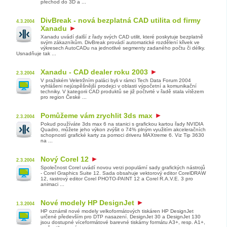
přechod do 3D a ...
DivBreak - nová bezplatná CAD utilita od firmy
4.3.2004
Xanadu
Xanadu uvádí další z řady svých CAD utilit, které poskytuje bezplatně
svým zákazníkům. DivBreak provádí automatické rozdělení křivek ve
výkresech AutoCADu na jednotlivé segmenty zadaného počtu či délky.
Usnadňuje tak ...
Xanadu - CAD dealer roku 2003
2.3.2004
V pražském Veletržním paláci byli v rámci Tech Data Forum 2004
vyhlášeni nejúspěšnější prodejci v oblasti výpočetní a komunikační
techniky. V kategorii CAD produktů se již počtvrté v řadě stala vítězem
pro region České ...
Pomůžeme vám zrychlit 3ds max
2.3.2004
Pokud používáte 3ds max 6 na stanici s grafickou kartou řady NVIDIA
Quadro, můžete jeho výkon zvýšit o 74% plným využitím akceleračních
schopností grafické karty za pomoci driveru MAXtreme 6. Viz Tip 3630
na ...
Nový Corel 12
2.3.2004
Společnost Corel uvádí novou verzi populární sady grafických nástrojů
- Corel Graphics Suite 12. Sada obsahuje vektorový editor CorelDRAW
12, rastrový editor Corel PHOTO-PAINT 12 a Corel R.A.V.E. 3 pro
animaci ...
Nové modely HP DesignJet
1.3.2004
HP oznámil nové modely velkoformátových tiskáren HP DesignJet
určené především pro DTP nasazení. DesignJet 30 a DesignJet 130
jsou dostupné víceformátové barevné tiskárny formátu A3+, resp. A1+,