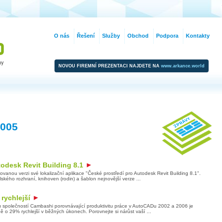
O nás
Řešení
Služby
Obchod
Podpora
Kontakty
NOVOU FIREMNÍ PREZENTACI NAJDETE NA
www.arkance.world
2005
todesk Revit Building 8.1
ovanou verzi své lokalizační aplikace "České prostředí pro Autodesk Revit Building 8.1".
ského rozhraní, knihoven (rodin) a šablon nejnovější verze ...
rychlejší
u společností Cambashi porovnávající produktivitu práce v AutoCADu 2002 a 2006 je
 o 29% rychlejší v běžných úkonech. Porovnejte si nárůst vaší ...