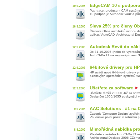
EdgeCAM 10 s podporo
19.9.2005
Pathtrace, producent CAM systém
10 podporuje Autodesk Vault a př
Sleva 25% pro členy Ob
16.9.2005
Členové Obce architektů mohou do
aplikací AutoCAD, Architectural De
Autodesk Revit do nák
12.9.2005
Do 31.10.2005 (nebo do vyprodání
AutoCADu LT na nejnovější verzi 3
64bitové drivery pro H
12.9.2005
HP uvádí nové 64-bitové drivery p
64bitových operačních systémů Win
Ušetřete za software
12.9.2005
Ušetřete téměř 20.000,-Kč za softw
DesignJet 1050/1055 poskytující vys
AAC Solutions - #1 na
9.9.2005
Časopis 'Computer Design' zveřejni
Po loňské první pozici v žebříčku p
Mimořádná nabídka pro 
8.9.2005
Přejděte z vašeho AutoCADu LT na 
Architectural Desktop 2006 CZ) ny