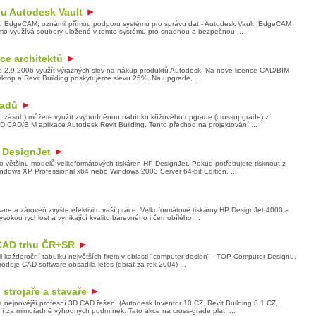
u Autodesk Vault
u EdgeCAM, oznámil přímou podporu systému pro správu dat - Autodesk Vault. EdgeCAM
ímo využívá soubory uložené v tomto systému pro snadnou a bezpečnou ...
ce architektů
 2.9.2006 využít výrazných slev na nákup produktů Autodesk. Na nové licence CAD/BIM
sktop a Revit Building poskytujeme slevu 25%. Na upgrade, ...
ladů
 zásob) můžete využít zvýhodněnou nabídku křížového upgrade (crossupgrade) z
D CAD/BIM aplikace Autodesk Revit Building. Tento přechod na projektování ...
P DesignJet
ro většinu modelů velkoformátových tiskáren HP DesignJet. Pokud potřebujete tisknout z
dows XP Professional x64 nebo Windows 2003 Server 64-bit Edition, ...
are a zároveň zvyšte efektivitu vaší práce. Velkoformátové tiskárny HP DesignJet 4000 a
okou rychlost a vynikající kvalitu barevného i černobílého ...
 CAD trhu ČR+SR
l každoroční tabulku největších firem v oblasti "computer design" - TOP Computer Designu.
rodeje CAD software obsadila letos (obrat za rok 2004) ...
strojaře a stavaře
nejnovější profesní 3D CAD řešení (Autodesk Inventor 10 CZ, Revit Building 8.1 CZ,
ní za mimořádně výhodných podmínek. Tato akce na cross-grade platí ...