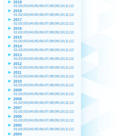
2019
01
|
02
|
03
|
04
|
05
|
06
|
07
|
08
|
09
|
10
|
11
|
12
2018
01
|
02
|
03
|
04
|
05
|
06
|
07
|
08
|
09
|
10
|
11
|
12
2017
01
|
02
|
03
|
04
|
05
|
06
|
07
|
08
|
09
|
10
|
11
|
12
2016
01
|
02
|
03
|
04
|
05
|
06
|
07
|
08
|
09
|
10
|
11
|
12
2015
01
|
02
|
03
|
04
|
05
|
06
|
07
|
08
|
09
|
10
|
11
|
12
2014
01
|
02
|
03
|
04
|
05
|
06
|
07
|
08
|
09
|
10
|
11
|
12
2013
01
|
02
|
03
|
04
|
05
|
06
|
07
|
08
|
09
|
10
|
11
|
12
2012
01
|
02
|
03
|
04
|
05
|
06
|
07
|
08
|
09
|
10
|
11
|
12
2011
01
|
02
|
03
|
04
|
05
|
06
|
07
|
08
|
09
|
10
|
11
|
12
2010
01
|
02
|
03
|
04
|
05
|
06
|
07
|
08
|
09
|
10
|
11
|
12
2009
01
|
02
|
03
|
04
|
05
|
06
|
07
|
08
|
09
|
10
|
11
|
12
2008
01
|
02
|
03
|
04
|
05
|
06
|
07
|
08
|
09
|
10
|
11
|
12
2007
01
|
02
|
03
|
04
|
05
|
06
|
07
|
08
|
09
|
10
|
11
|
12
2006
01
|
02
|
03
|
04
|
05
|
06
|
07
|
08
|
09
|
10
|
11
|
12
2005
01
|
02
|
03
|
04
|
05
|
06
|
07
|
08
|
09
|
10
|
11
|
12
2004