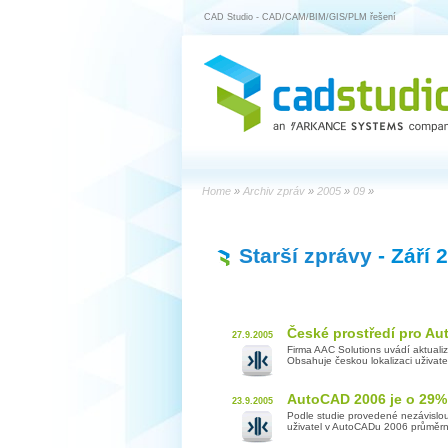
CAD Studio - CAD/CAM/BIM/GIS/PLM řešení
Home
»
Archiv zpráv
»
2005
»
09
»
Starší zprávy
- Září 
České prostředí pro Au
27.9.2005
Firma AAC Solutions uvádí aktualiz
Obsahuje českou lokalizaci uživatel
AutoCAD 2006 je o 29% 
23.9.2005
Podle studie provedené nezávislo
uživatel v AutoCADu 2006 průměrně