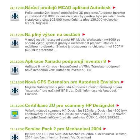
Nárůst prodejů MCAD aplikací Autodesk
24.11.2003
Počet prodaných licencí strojařského 3D programu Autodesk Inventor
již překročil 258.000. Za necelé čtyři roky prodeje bylo po celém světě
instalováno přes 102.000 komerčních a přes 156.000 výukových
licencí. Nejbližší ...
Na plný výkon na cestách
21.11.2003
V nové mobilní pracovní stanici HP Mobile Workstation nw8000 se
snoubí výkon, rychlost grafiky a rozšiřitelnost pracovní stanice s
mobilitou notebooku. Stanice je postavena na chipsetu Intel 855PM
(400MHz processor ...
Aplikace Xanadu podporují Inventor 8
20.11.2003
Aplikace firmy Xanadu - ImportCoord a VRML Translator podporují
nově uvedenou verzi Autodesk Inventoru - R8.
Nová GPS Extension pro Autodesk Envision
19.11.2003
Majitelé Subscription k produktu Autodesk Envision získávají novou
"extension" pro načítání GPS dat. Další informace viz Autodesk
Envision.
Certifikace ZU pro scannery HP DesignJet
13.11.2003
Velkoformátové scannery HP DesignJet 815mfp a DesignJet 4200 byly
certifikovány na přesnost a kvalitu skenování v třídě ZU 3.2. Testování
prováděl Zeměměřičský úrad dle směrnice ČÚZK č. 4669/1993-22.
Service Pack 2 pro Mechanical 2004
12.11.2003
Byl uveden SP2 pro AutoCAD Mechanical 2004 a Mechanical Desktop
2004 (součást Inventor Series). Viz Download