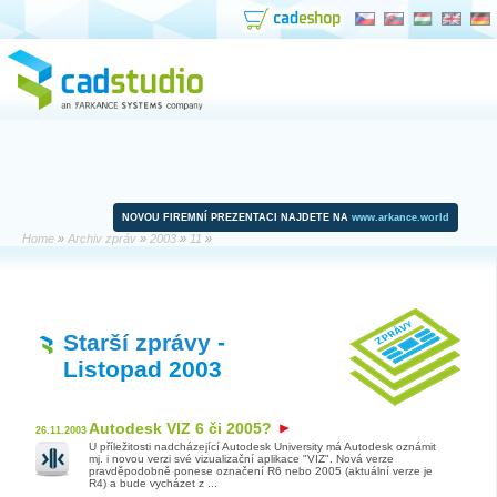
NOVOU FIREMNÍ PREZENTACI NAJDETE NA
www.arkance.world
Home
»
Archiv zpráv
»
2003
»
11
»
Starší zprávy
-
Listopad 2003
Autodesk VIZ 6 či 2005?
26.11.2003
U příležitosti nadcházející Autodesk University má Autodesk oznámit
mj. i novou verzi své vizualizační aplikace "VIZ". Nová verze
pravděpodobně ponese označení R6 nebo 2005 (aktuální verze je
R4) a bude vycházet z ...