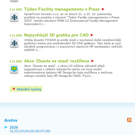
Týden Facility managementu v Praze
5.11.2003
Společnost Xanadu s.r.o. se ve dnech 21. a 22. 10. partnersky
podílela na projektu s názvem "Týden Facility managementu v Praze
2003", kterým sdružení IFMA CZ (International Facility Management
Association) v ...
Nejrychlejší 3D grafika pro CAD
4.11.2003
nVidia Quadro FX3000 je podle testů v současné době nejvýkonnější
grafickou kartou pro profesionální 3D CAD aplikace. Tato karta je nyní
oficiálně podporována i v pracovních stanicích HP workstation xw4100,
xw6000 a ...
Akce 'Zbavte se staré' rozšířena
3.11.2003
Akce "Zbavte se staré", v rámci níž můžete výhodně přejít
(upgradovat) z vašeho stávajícího plotru na nový model
velkoformátové tiskárny HP DesignJet byla rozšířena o možnost
odkupu modelů řady HP DesignJet 5000. Pozor ...
Aktuální zprávy
Archiv
2026
01
|
02
|
03
|
04
|
05
|
06
|
07
|
08
|