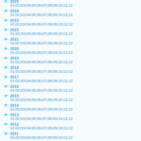
2025
01
|
02
|
03
|
04
|
05
|
06
|
07
|
08
|
09
|
10
|
11
|
12
2024
01
|
02
|
03
|
04
|
05
|
06
|
07
|
08
|
09
|
10
|
11
|
12
2023
01
|
02
|
03
|
04
|
05
|
06
|
07
|
08
|
09
|
10
|
11
|
12
2022
01
|
02
|
03
|
04
|
05
|
06
|
07
|
08
|
09
|
10
|
11
|
12
2021
01
|
02
|
03
|
04
|
05
|
06
|
07
|
08
|
09
|
10
|
11
|
12
2020
01
|
02
|
03
|
04
|
05
|
06
|
07
|
08
|
09
|
10
|
11
|
12
2019
01
|
02
|
03
|
04
|
05
|
06
|
07
|
08
|
09
|
10
|
11
|
12
2018
01
|
02
|
03
|
04
|
05
|
06
|
07
|
08
|
09
|
10
|
11
|
12
2017
01
|
02
|
03
|
04
|
05
|
06
|
07
|
08
|
09
|
10
|
11
|
12
2016
01
|
02
|
03
|
04
|
05
|
06
|
07
|
08
|
09
|
10
|
11
|
12
2015
01
|
02
|
03
|
04
|
05
|
06
|
07
|
08
|
09
|
10
|
11
|
12
2014
01
|
02
|
03
|
04
|
05
|
06
|
07
|
08
|
09
|
10
|
11
|
12
2013
01
|
02
|
03
|
04
|
05
|
06
|
07
|
08
|
09
|
10
|
11
|
12
2012
01
|
02
|
03
|
04
|
05
|
06
|
07
|
08
|
09
|
10
|
11
|
12
2011
01
|
02
|
03
|
04
|
05
|
06
|
07
|
08
|
09
|
10
|
11
|
12